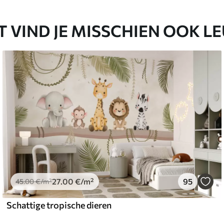
T VIND JE MISSCHIEN OOK L
27
.00
€
/m²
95
45
.00
€
/m²
Schattige tropische dieren