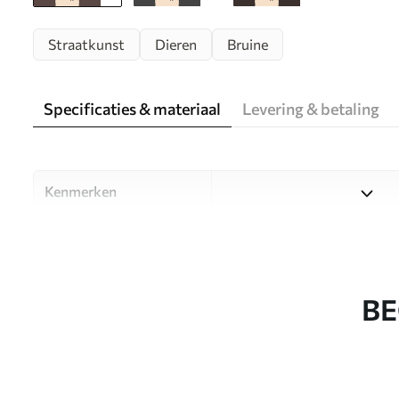
Straatkunst
Dieren
Bruine
Specificaties & materiaal
Levering & betaling
Kenmerken
Materiaal
Kies uit drie hoogwaardige m
ruimtes en budgetten. Meer i
aanpassingsproces.
BE
Auteur
Designstudio Uwalls
Artikelnummer
u98177