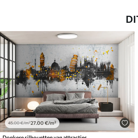
DI
27
.00
€
/m²
45
.00
€
/m²
Donkere silhouetten van attracties van beroemde steden