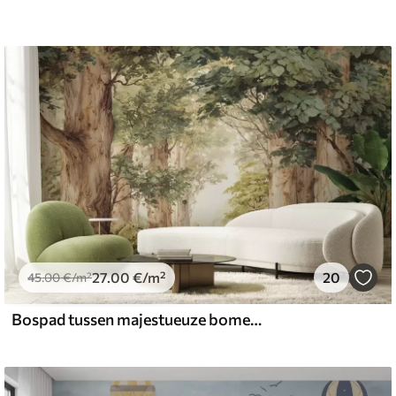
27
.00
€
/m²
20
45
.00
€
/m²
Bospad tussen majestueuze bomen in aquarelstijl