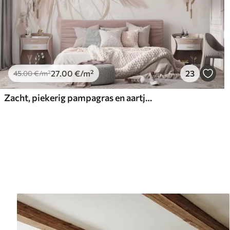
27
.00
€
/m²
23
45
.00
€
/m²
Zacht, piekerig pampagras en aartjes in beige en roze tinten tegen een lichte achtergrond