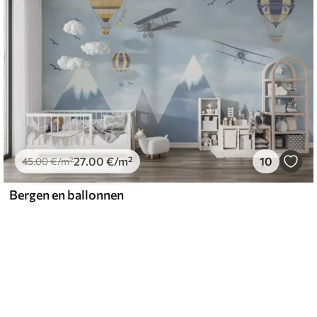
27
.00
€
/m²
10
45
.00
€
/m²
Bergen en ballonnen