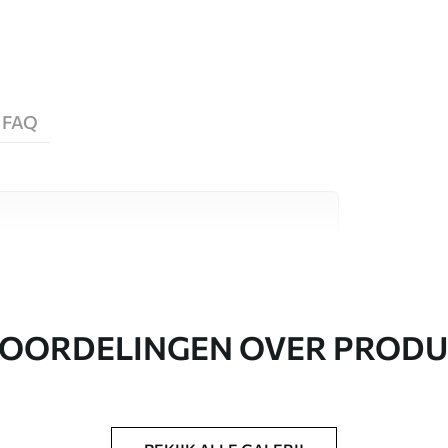
FAQ
aterialen, elk geschikt voor verschillende
nformatie vind je hieronder of tijdens het
OORDELINGEN OVER PROD