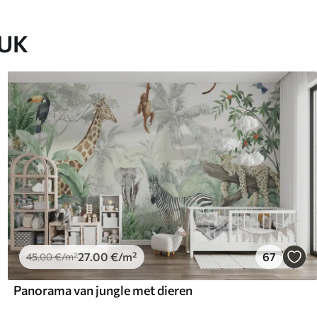
EUK
27
.00
€
/m²
67
45
.00
€
/m²
Panorama van jungle met dieren