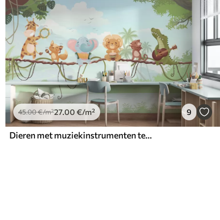
27
.00
€
/m²
9
45
.00
€
/m²
Dieren met muziekinstrumenten tegen een tropisch landschap