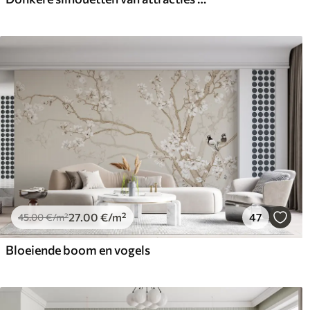
27
.00
€
/m²
47
45
.00
€
/m²
Bloeiende boom en vogels