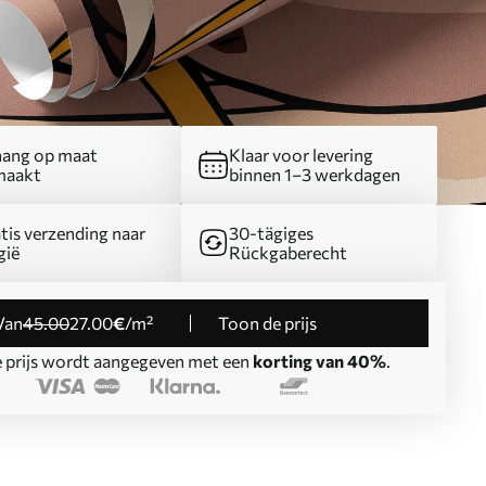
ang op maat
Klaar voor levering
maakt
binnen 1–3 werkdagen
tis verzending naar
30-tägiges
gië
Rückgaberecht
Van
45
.00
27
.00
€
/m²
Toon de prijs
 prijs wordt aangegeven met een
korting van 40%
.