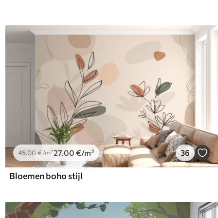
27
.00
€
/m²
36
45
.00
€
/m²
Bloemen boho stijl