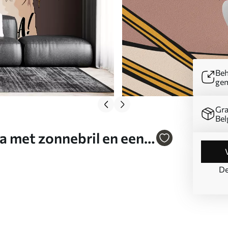
Beh
ge
Gra
Bel
a met zonnebril en een
De