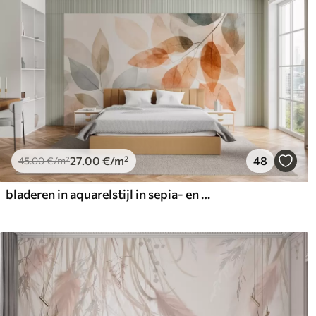
27
.00
€
/m²
48
45
.00
€
/m²
bladeren in aquarelstijl in sepia- en grijstinten