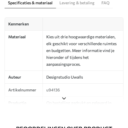
Specificaties & materiaal
Levering & betaling
FAQ
Kenmerken
Materiaal
Kies uit drie hoogwaardige materialen,
elk geschikt voor verschillende ruimtes
en budgetten. Meer informatie vind je
hieronder of tijdens het
aanpassingsproces.
Auteur
Designstudio Uwalls
Artikelnummer
u94136
Productie
Op bestelling gedrukt en geleverd in
rollen tot 50 cm breed.
Aanvullend
Beschikbaar met Vernislaag en/of