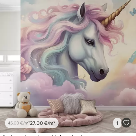
27
.00
€
/m²
1
45
.00
€
/m²