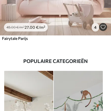
27
.00
€
/m²
4
45
.00
€
/m²
Fairytale Parijs
POPULAIRE CATEGORIEËN