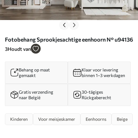
Fotobehang Sprookjesachtige eenhoorn N° u94136
3
Houdt van
Behang op maat
Klaar voor levering
gemaakt
binnen 1–3 werkdagen
Gratis verzending
30-tägiges
naar België
Rückgaberecht
Kinderen
Voor meisjeskamer
Eenhoorns
Beige