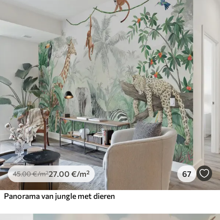
27
.00
€
/m²
67
45
.00
€
/m²
Panorama van jungle met dieren