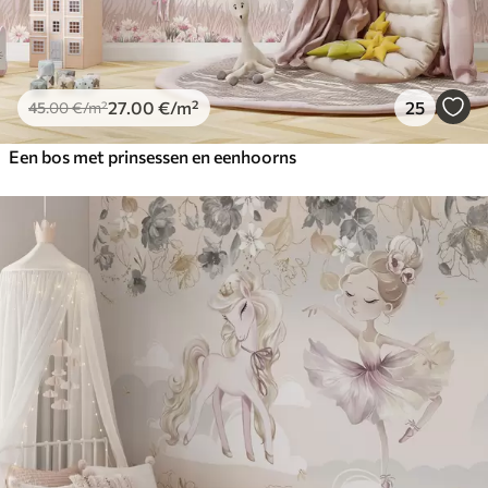
27
.00
€
/m²
25
45
.00
€
/m²
Een bos met prinsessen en eenhoorns