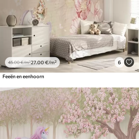
27
.00
€
/m²
6
45
.00
€
/m²
Feeën en eenhoorn