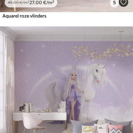
27
.00
€
/m²
5
45
.00
€
/m²
Aquarel roze vlinders