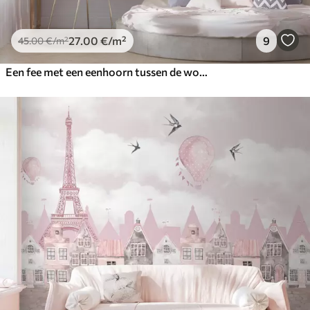
27
.00
€
/m²
9
45
.00
€
/m²
Een fee met een eenhoorn tussen de wolken