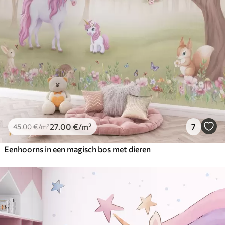
27
.00
€
/m²
7
45
.00
€
/m²
Eenhoorns in een magisch bos met dieren