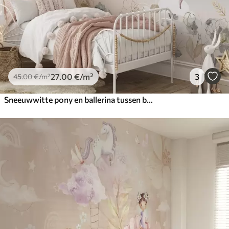
27
.00
€
/m²
3
45
.00
€
/m²
Sneeuwwitte pony en ballerina tussen bloemen en wolken