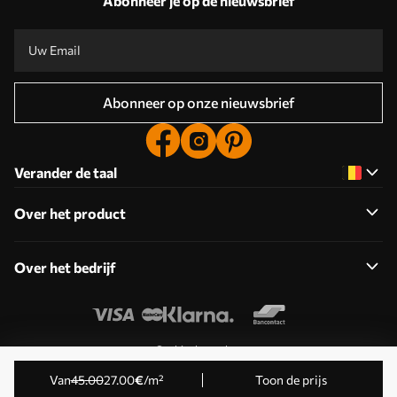
Abonneer je op de nieuwsbrief
Abonneer op onze nieuwsbrief
Verander de taal
Over het product
Over het bedrijf
Cookies bewerken
© 2011-2026 Uwalls . Alle rechten voorbehouden. Beheerd
Van
45
.00
27
.00
€
/m²
Toon de prijs
door KLW Sp. z o.o. BTW-ID: PL9223057591.