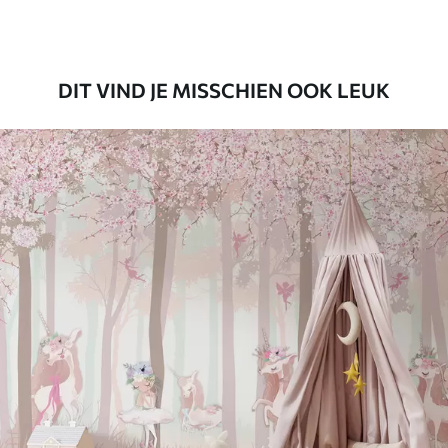
Premium vinyl
65
.00
39
.00
€
/m²
DIT VIND JE MISSCHIEN OOK LEUK
Peel and Stick
81
.65
48
.99
€
/m²