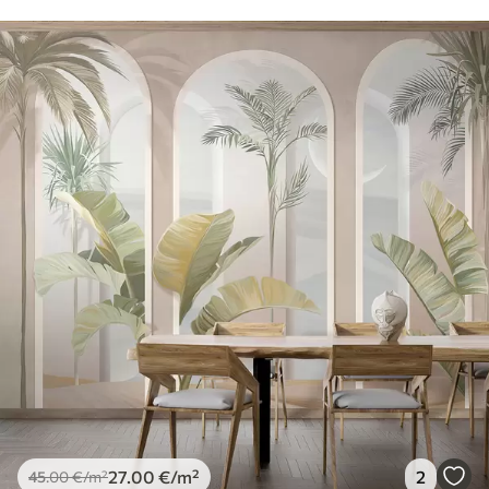
27
.00
€
/m²
2
45
.00
€
/m²