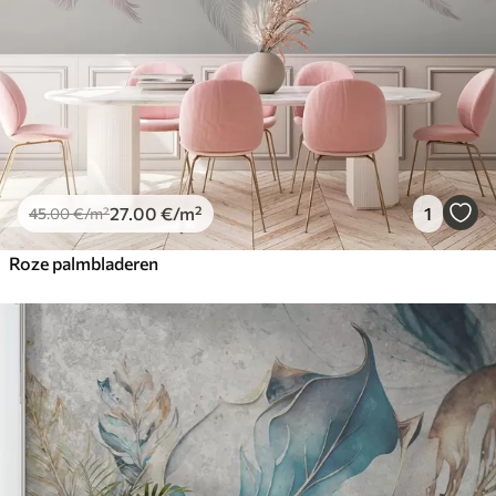
27
.00
€
/m²
1
45
.00
€
/m²
Roze palmbladeren