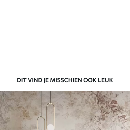
Standaard
45
.00
27
.00
€
/m²
Premium
56
.67
34
.00
€
/m²
Premium vinyl
65
.00
39
.00
€
/m²
DIT VIND JE MISSCHIEN OOK LEUK
Peel and Stick
81
.65
48
.99
€
/m²