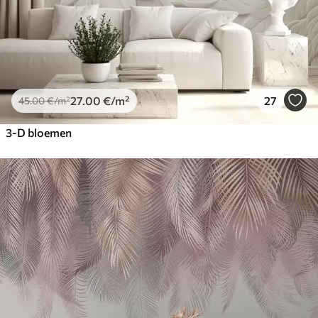
27
.00
€
/m²
27
45
.00
€
/m²
3-D bloemen