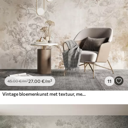
27
.00
€
/m²
11
45
.00
€
/m²
Vintage bloemenkunst met textuur, met illustraties van delicate tuinbloemen en bladeren in tekenstijl, in zachte pastelbeige en sepia tinten