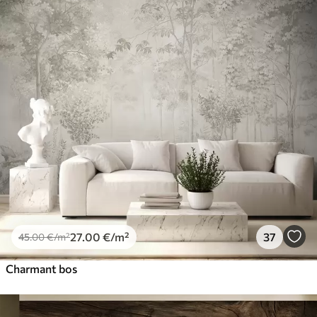
27
.00
€
/m²
37
45
.00
€
/m²
Charmant bos