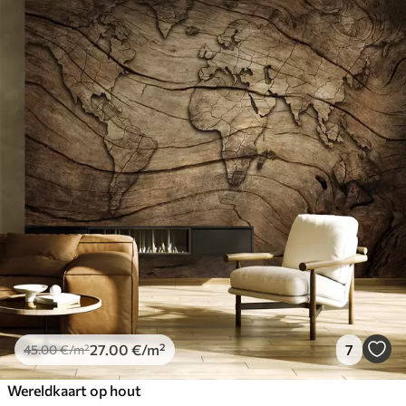
27
.00
€
/m²
7
45
.00
€
/m²
Wereldkaart op hout