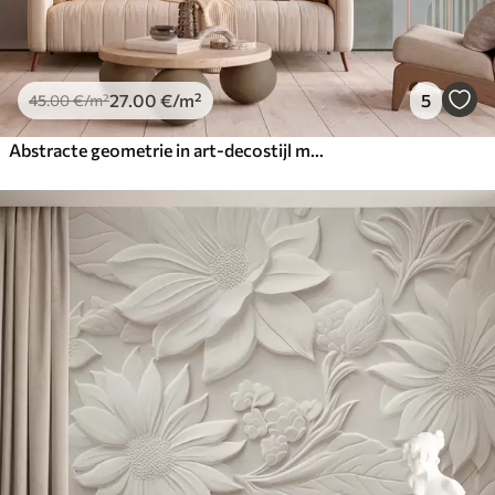
27
.00
€
/m²
5
45
.00
€
/m²
Abstracte geometrie in art-decostijl met retro-effect