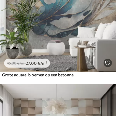
27
.00
€
/m²
45
.00
€
/m²
Grote aquarel bloemen op een betonnen muur