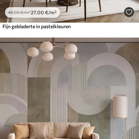
27
.00
€
/m²
45
.00
€
/m²
Fijn gebladerte in pastelkleuren