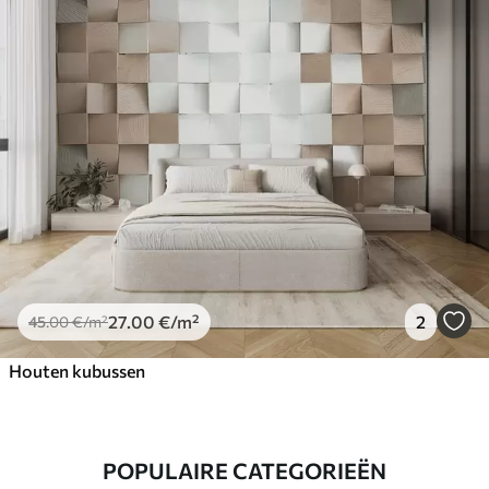
27
.00
€
/m²
2
45
.00
€
/m²
Houten kubussen
POPULAIRE CATEGORIEËN