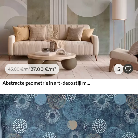
27
.00
€
/m²
5
45
.00
€
/m²
Abstracte geometrie in art-decostijl met retro-effect