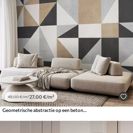
27
.00
€
/m²
45
.00
€
/m²
Geometrische abstractie op een betonnen muur