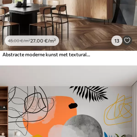
27
.00
€
/m²
13
45
.00
€
/m²
Abstracte moderne kunst met texturale geometrische vormen in bruin-, grijs- en beigetinten