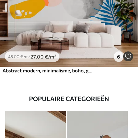
27
.00
€
/m²
6
45
.00
€
/m²
Abstract modern, minimalisme, boho, geometrie, aquarelvlekken, volle maan, palmbladsilhouet, topografie, ingewikkeldheid, oranje, geel, grijs
POPULAIRE CATEGORIEËN