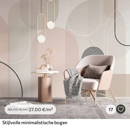
27
.00
€
/m²
17
45
.00
€
/m²
Stijlvolle minimalistische bogen