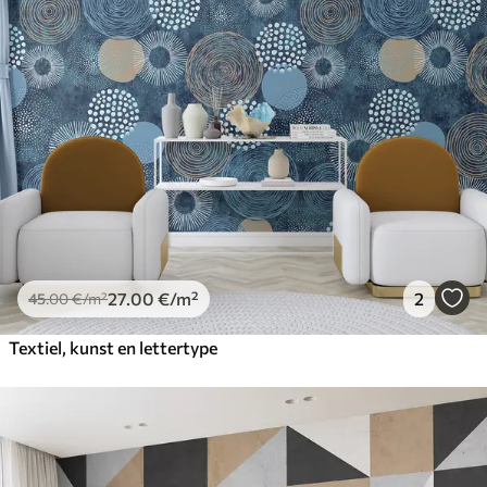
27
.00
€
/m²
2
45
.00
€
/m²
Textiel, kunst en lettertype