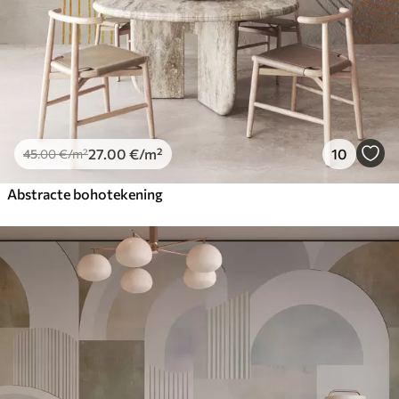
27
.00
€
/m²
10
45
.00
€
/m²
Abstracte bohotekening