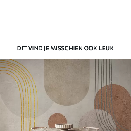
56
.67
34
.00
€
/m²
Premium vinyl
65
.00
39
.00
€
/m²
DIT VIND JE MISSCHIEN OOK LEUK
Peel and Stick
81
.65
48
.99
€
/m²