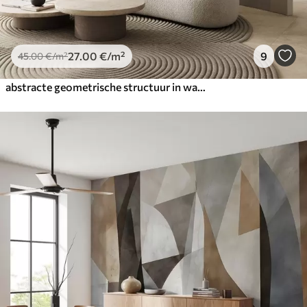
27
.00
€
/m²
9
45
.00
€
/m²
abstracte geometrische structuur in warme bruin- en okertinten