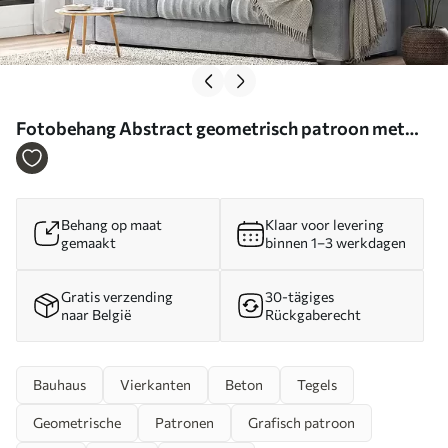
Fotobehang Abstract geometrisch patroon met
cementtextuurachtergrond N° u97268
Behang op maat
Klaar voor levering
gemaakt
binnen 1–3 werkdagen
Gratis verzending
30-tägiges
naar België
Rückgaberecht
Bauhaus
Vierkanten
Beton
Tegels
Geometrische
Patronen
Grafisch patroon