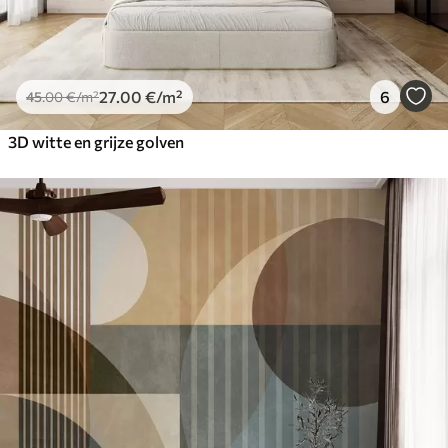
27
.00
€
/m²
6
45
.00
€
/m²
3D witte en grijze golven