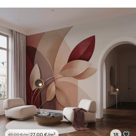
27
.00
€
/m²
18
45
.00
€
/m²