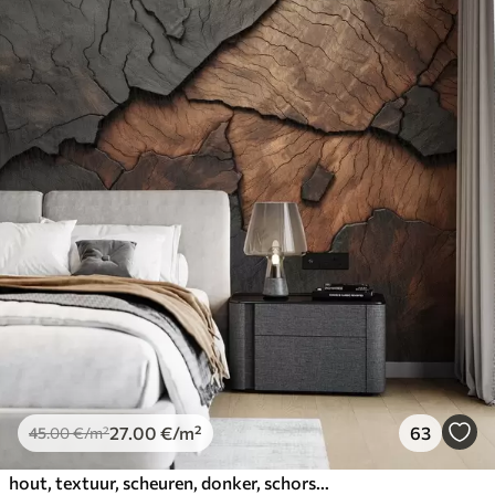
27
.00
€
/m²
63
45
.00
€
/m²
hout, textuur, scheuren, donker, schors, oppervlak