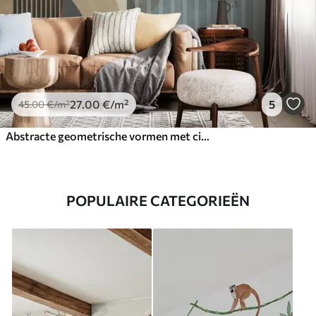
27
.00
€
/m²
5
45
.00
€
/m²
Abstracte geometrische vormen met cirkels en lijnen, ingetogen aardetinten, een compositie met textuur en gelaagdheid
POPULAIRE CATEGORIEËN