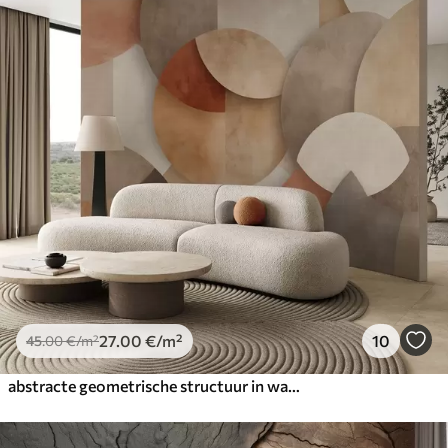
27
.00
€
/m²
10
45
.00
€
/m²
abstracte geometrische structuur in warme bruin- en okertinten