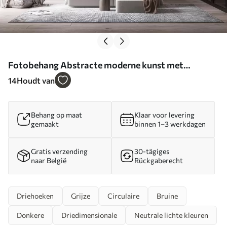
Fotobehang Abstracte moderne kunst met
texturale geometrische vormen in bruin-, grijs- en
14
Houdt van
beigetinten N° w08530
Behang op maat
Klaar voor levering
gemaakt
binnen 1–3 werkdagen
Gratis verzending
30-tägiges
naar België
Rückgaberecht
Driehoeken
Grijze
Circulaire
Bruine
Donkere
Driedimensionale
Neutrale lichte kleuren