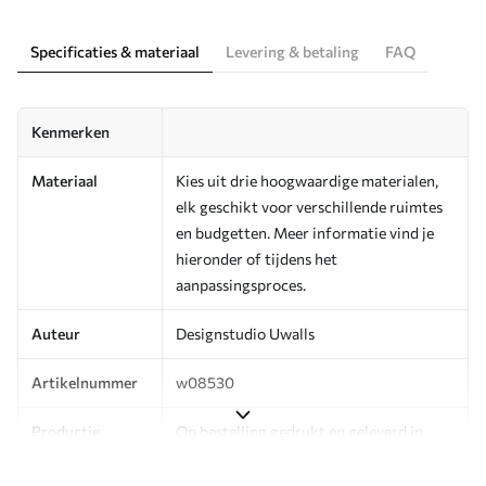
Specificaties & materiaal
Levering & betaling
FAQ
Kenmerken
Materiaal
Kies uit drie hoogwaardige materialen,
elk geschikt voor verschillende ruimtes
en budgetten. Meer informatie vind je
hieronder of tijdens het
aanpassingsproces.
Auteur
Designstudio Uwalls
Artikelnummer
w08530
Productie
Op bestelling gedrukt en geleverd in
rollen tot 50 cm breed.