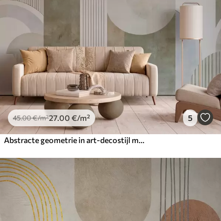
27
.00
€
/m²
5
45
.00
€
/m²
Abstracte geometrie in art-decostijl met retro-effect