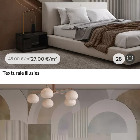
27
.00
€
/m²
28
45
.00
€
/m²
Texturale illusies