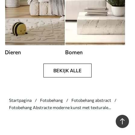
Dieren
Bomen
BEKIJK ALLE
Startpagina
Fotobehang
Fotobehang abstract
Fotobehang Abstracte moderne kunst met texturale
geometrische vormen in bruin-, grijs- en beigetinten N°
w08530