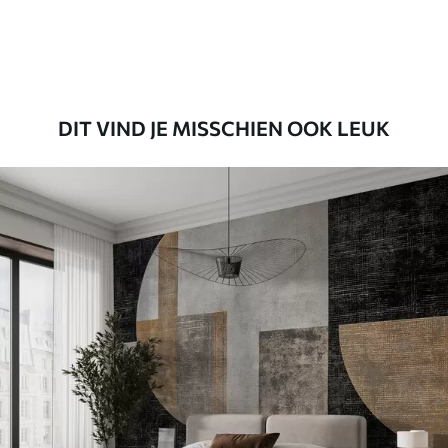
Premium vinyl
65
.00
39
.00
€
/m²
DIT VIND JE MISSCHIEN OOK LEUK
Peel and Stick
81
.65
48
.99
€
/m²