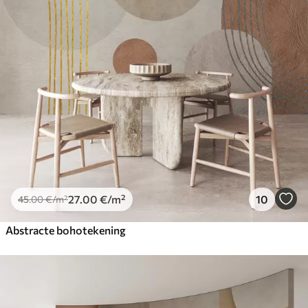
27
.00
€
/m²
10
45
.00
€
/m²
Abstracte bohotekening