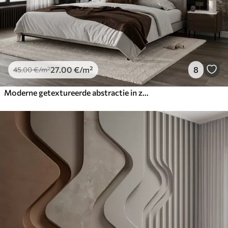
27
.00
€
/m²
8
45
.00
€
/m²
Moderne getextureerde abstractie in zwarte en oranje kleuren