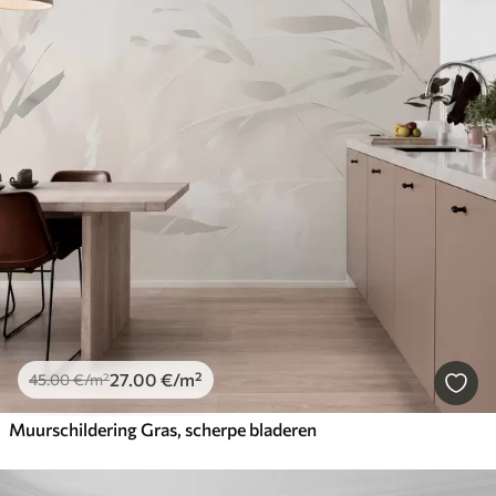
27
.00
€
/m²
45
.00
€
/m²
Muurschildering Gras, scherpe bladeren