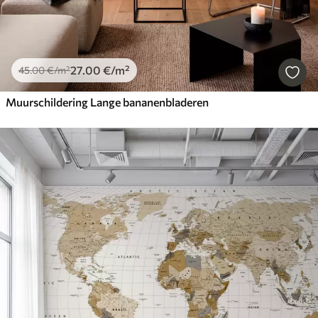
27
.00
€
/m²
45
.00
€
/m²
Muurschildering Lange bananenbladeren