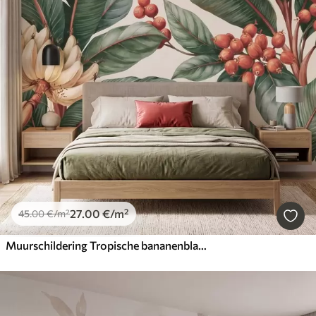
27
.00
€
/m²
45
.00
€
/m²
Muurschildering Tropische bananenbladeren met trossen rode koffiebessen, in aquarelstijl