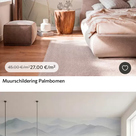
27
.00
€
/m²
45
.00
€
/m²
Muurschildering Palmbomen