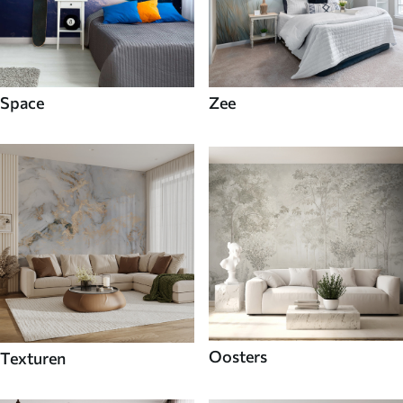
Space
Zee
Oosters
Texturen