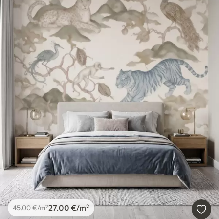
27
.00
€
/m²
45
.00
€
/m²