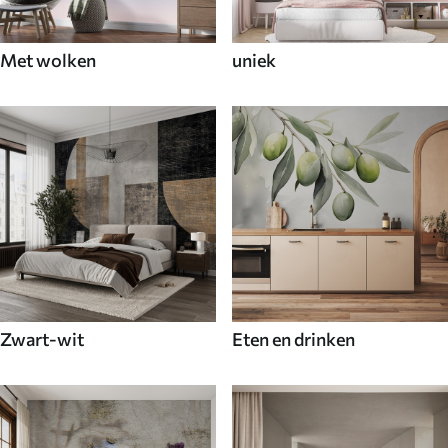
Met wolken
uniek
Zwart-wit
Eten en drinken