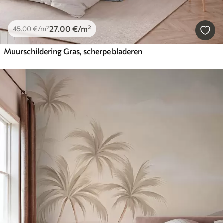
27
.00
€
/m²
45
.00
€
/m²
Muurschildering Gras, scherpe bladeren