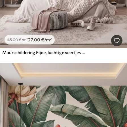
27
.00
€
/m²
45
.00
€
/m²
Muurschildering Fijne, luchtige veertjes in een perzikroze waas met een glans