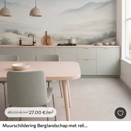
27
.00
€
/m²
45
.00
€
/m²
Muurschildering Berglandschap met reliëf