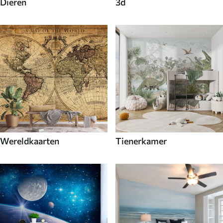
Dieren
3d
Wereldkaarten
Tienerkamer