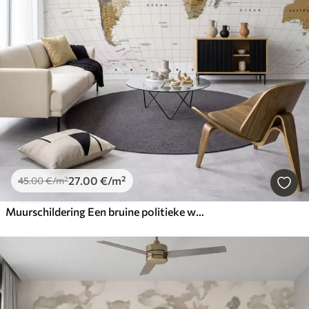
27
.00
€
/m²
45
.00
€
/m²
Muurschildering Een bruine politieke wereldkaart met vlaggen in het Engels