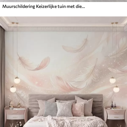
Muurschildering Keizerlijke tuin met dieren in oosterse stijl — aap, luipaard, tijger, pauw en reiger