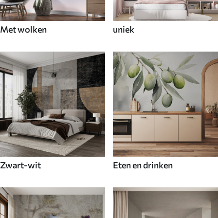
Met wolken
uniek
Zwart-wit
Eten en drinken