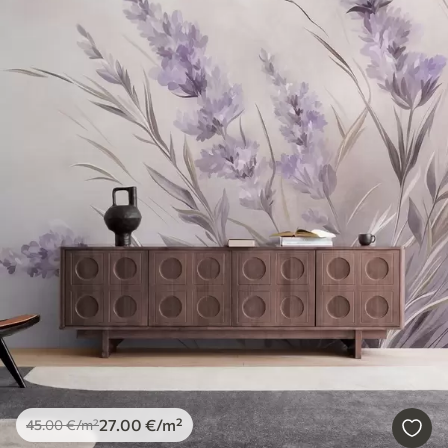
27
.00
€
/m²
45
.00
€
/m²