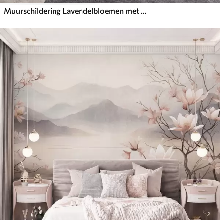
Muurschildering Lavendelbloemen met lange stelen en bladeren, kunstwerk met een zachte pastelachtige textuur