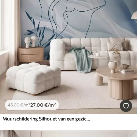
27
.00
€
/m²
45
.00
€
/m²
Muurschildering Silhouet van een gezicht tegen een abstracte achtergrond