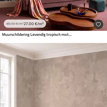
27
.00
€
/m²
45
.00
€
/m²
Muurschildering Levendig tropisch motief met bloemen, bladeren en kleurrijke vruchten