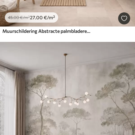
27
.00
€
/m²
45
.00
€
/m²
Muurschildering Abstracte palmbladeren, schilderijimitatie