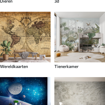
Dieren
3d
Wereldkaarten
Tienerkamer