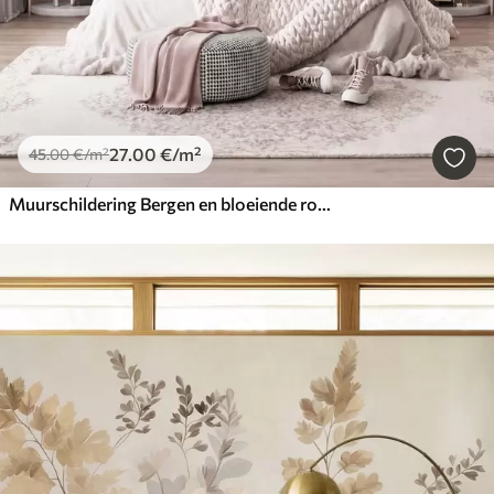
27
.00
€
/m²
45
.00
€
/m²
Muurschildering Bergen en bloeiende roze magnoliatakken, een landschap met veel textuur