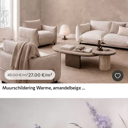
27
.00
€
/m²
45
.00
€
/m²
Muurschildering Warme, amandelbeige textuur met zachte, natuurlijke kleurovergangen