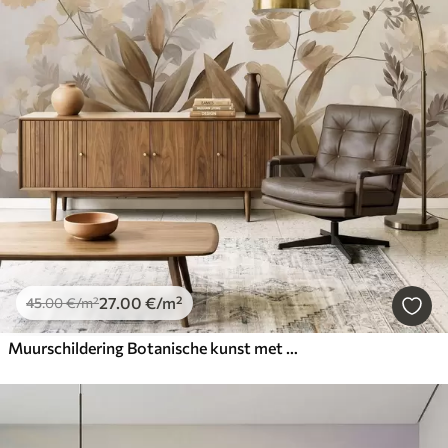
27
.00
€
/m²
45
.00
€
/m²
Muurschildering Botanische kunst met textuur, diverse planten en bladeren in bruine en beige tinten