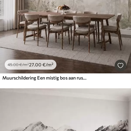
27
.00
€
/m²
45
.00
€
/m²
Muurschildering Een mistig bos aan rustig water in zachte, natuurlijke pasteltinten