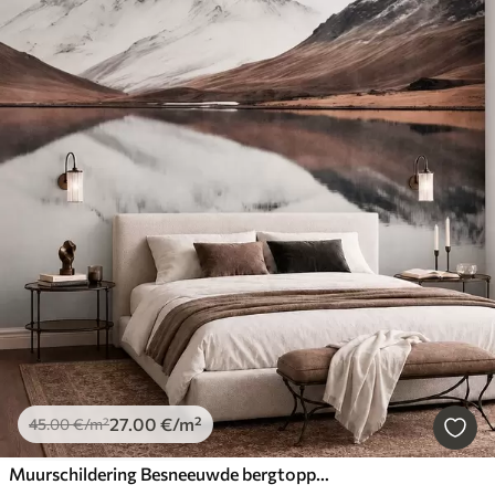
27
.00
€
/m²
45
.00
€
/m²
Muurschildering Besneeuwde bergtoppen en een rustig meer met een spiegelgladde weerspiegeling