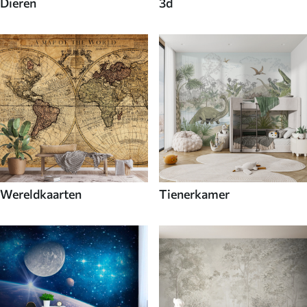
Dieren
3d
Wereldkaarten
Tienerkamer