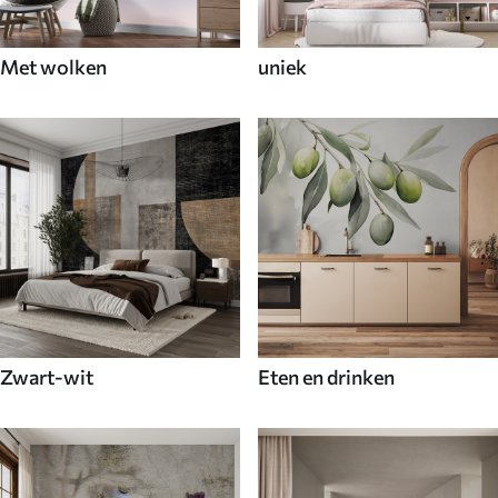
Met wolken
uniek
Zwart-wit
Eten en drinken