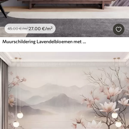
27
.00
€
/m²
45
.00
€
/m²
Muurschildering Lavendelbloemen met lange stelen en bladeren, kunstwerk met een zachte pastelachtige textuur