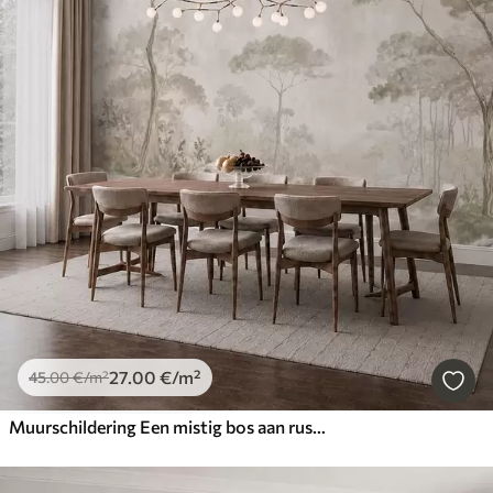
27
.00
€
/m²
45
.00
€
/m²
Muurschildering Een mistig bos aan rustig water in zachte, natuurlijke pasteltinten