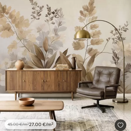
27
.00
€
/m²
45
.00
€
/m²