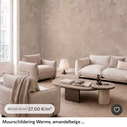
27
.00
€
/m²
45
.00
€
/m²
Muurschildering Warme, amandelbeige textuur met zachte, natuurlijke kleurovergangen