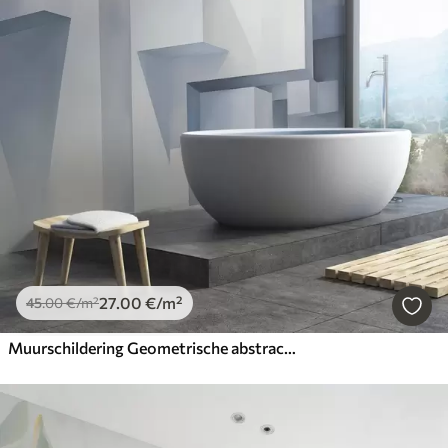
27
.00
€
/m²
45
.00
€
/m²
Muurschildering Geometrische abstractie