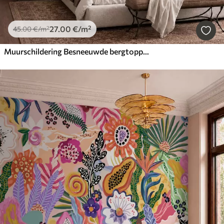
27
.00
€
/m²
45
.00
€
/m²
Muurschildering Besneeuwde bergtoppen en een rustig meer met een spiegelgladde weerspiegeling