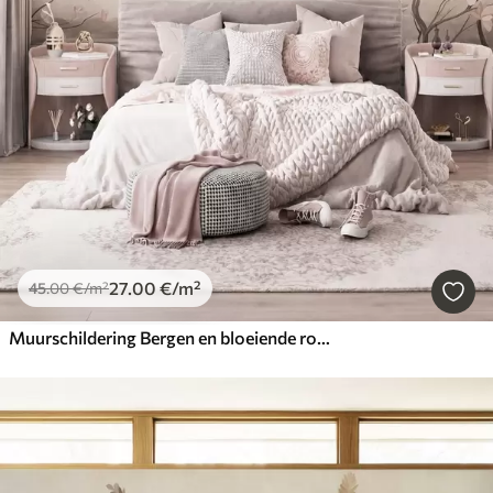
27
.00
€
/m²
45
.00
€
/m²
Muurschildering Bergen en bloeiende roze magnoliatakken, een landschap met veel textuur