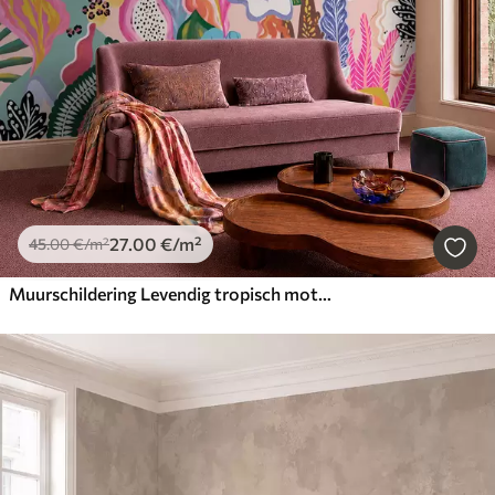
27
.00
€
/m²
45
.00
€
/m²
Muurschildering Levendig tropisch motief met bloemen, bladeren en kleurrijke vruchten