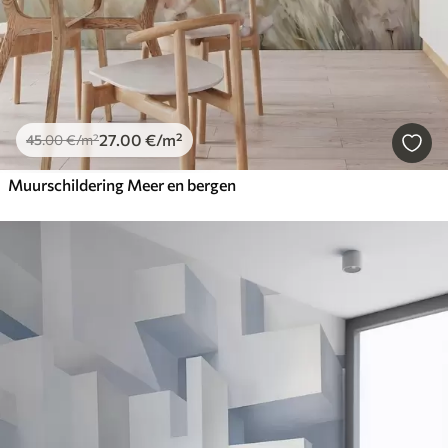
27
.00
€
/m²
45
.00
€
/m²
Muurschildering Meer en bergen