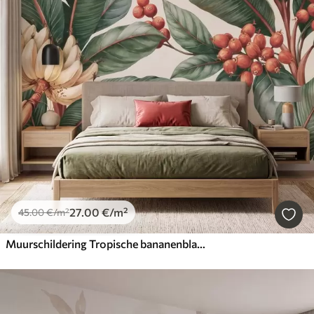
27
.00
€
/m²
45
.00
€
/m²
Muurschildering Tropische bananenbladeren met trossen rode koffiebessen, in aquarelstijl