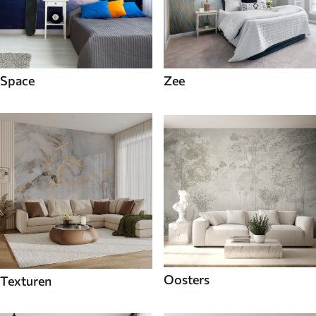
Space
Zee
Oosters
Texturen