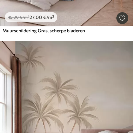
27
.00
€
/m²
45
.00
€
/m²
Muurschildering Gras, scherpe bladeren