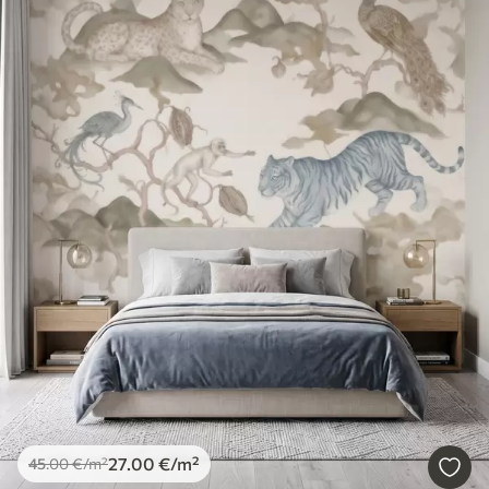
27
.00
€
/m²
45
.00
€
/m²