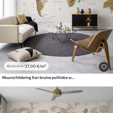
27
.00
€
/m²
45
.00
€
/m²
Muurschildering Een bruine politieke wereldkaart met vlaggen in het Engels