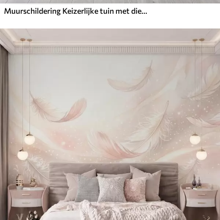
Muurschildering Keizerlijke tuin met dieren in oosterse stijl — aap, luipaard, tijger, pauw en reiger