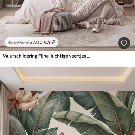
27
.00
€
/m²
45
.00
€
/m²
Muurschildering Fijne, luchtige veertjes in een perzikroze waas met een glans