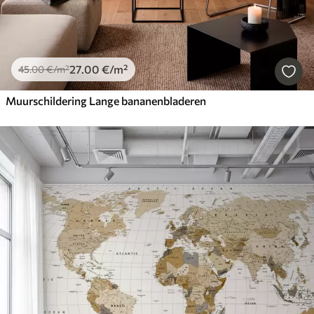
27
.00
€
/m²
45
.00
€
/m²
Muurschildering Lange bananenbladeren