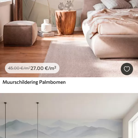
27
.00
€
/m²
45
.00
€
/m²
Muurschildering Palmbomen