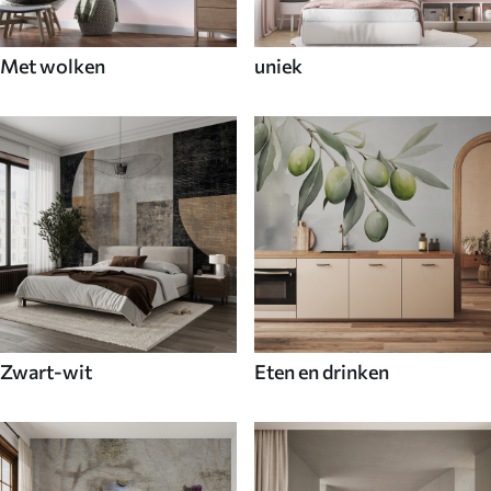
Met wolken
uniek
Zwart-wit
Eten en drinken