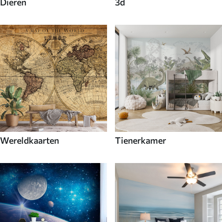
Dieren
3d
Wereldkaarten
Tienerkamer