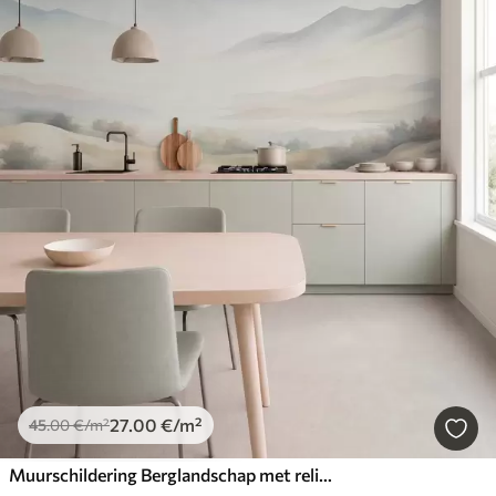
27
.00
€
/m²
45
.00
€
/m²
Muurschildering Berglandschap met reliëf