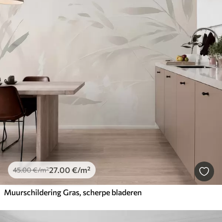
27
.00
€
/m²
45
.00
€
/m²
Muurschildering Gras, scherpe bladeren