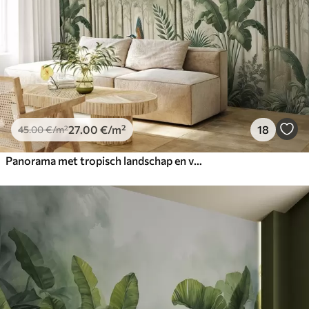
27
.00
€
/m²
18
45
.00
€
/m²
Panorama met tropisch landschap en vogels