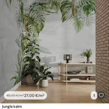
27
.00
€
/m²
1
45
.00
€
/m²
Jungle kalm