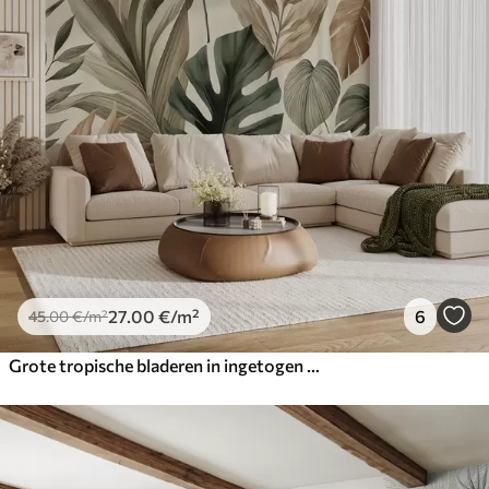
27
.00
€
/m²
6
45
.00
€
/m²
Grote tropische bladeren in ingetogen delicate pasteltinten