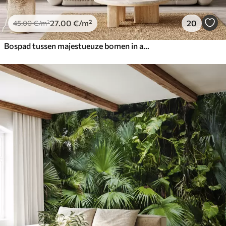
27
.00
€
/m²
20
45
.00
€
/m²
Bospad tussen majestueuze bomen in aquarelstijl