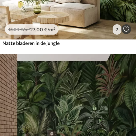
27
.00
€
/m²
7
45
.00
€
/m²
Natte bladeren in de jungle