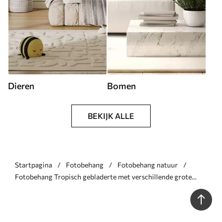
Dieren
Bomen
BEKIJK ALLE
Startpagina
Fotobehang
Fotobehang natuur
Fotobehang Tropisch gebladerte met verschillende grote
groene bladeren, waaronder bananenbladeren, palmbladeren
en andere exotische plantensoorten N° w08609