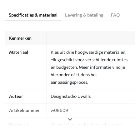
Specificaties & materiaal
Levering & betaling
FAQ
Kenmerken
Materiaal
Kies uit drie hoogwaardige materialen,
elk geschikt voor verschillende ruimtes
en budgetten. Meer informatie vind je
hieronder of tijdens het
aanpassingsproces.
Auteur
Designstudio Uwalls
Artikelnummer
w08609
Productie
Op bestelling gedrukt en geleverd in
rollen tot 50 cm breed.