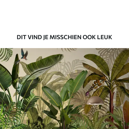
Premium vinyl
65
.00
39
.00
€
/m²
DIT VIND JE MISSCHIEN OOK LEUK
Peel and Stick
81
.65
48
.99
€
/m²