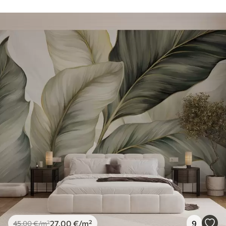
27
.00
€
/m²
9
45
.00
€
/m²