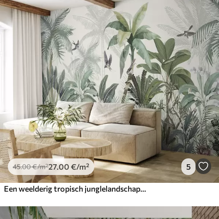
27
.00
€
/m²
5
45
.00
€
/m²
Een weelderig tropisch junglelandschap met verschillende palmbomen, grote bladeren en kleurrijke bloemen op de voorgrond