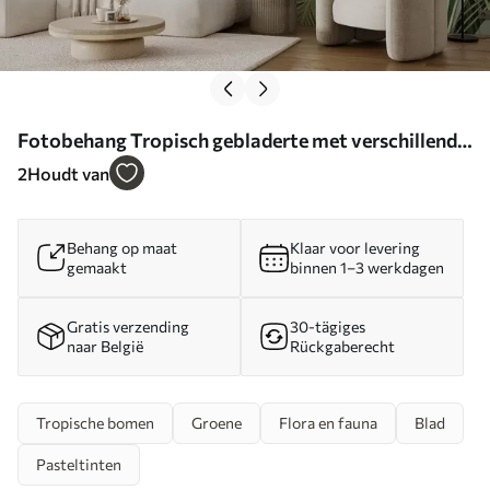
Fotobehang Tropisch gebladerte met verschillende
grote groene bladeren, waaronder
2
Houdt van
bananenbladeren, palmbladeren en andere
exotische plantensoorten N° w08609
Behang op maat
Klaar voor levering
gemaakt
binnen 1–3 werkdagen
Gratis verzending
30-tägiges
naar België
Rückgaberecht
Tropische bomen
Groene
Flora en fauna
Blad
Pasteltinten