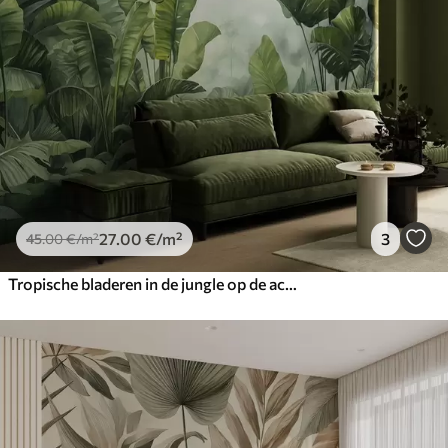
27
.00
€
/m²
3
45
.00
€
/m²
Tropische bladeren in de jungle op de achtergrond van mist nat aquarel