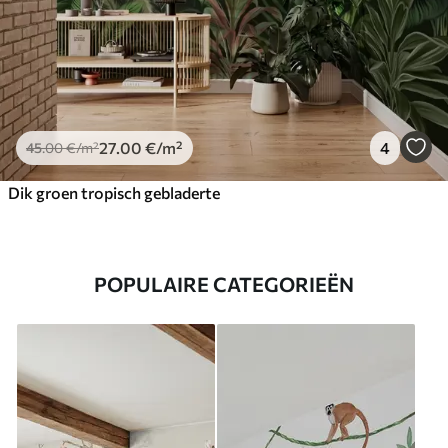
27
.00
€
/m²
4
45
.00
€
/m²
Dik groen tropisch gebladerte
POPULAIRE CATEGORIEËN