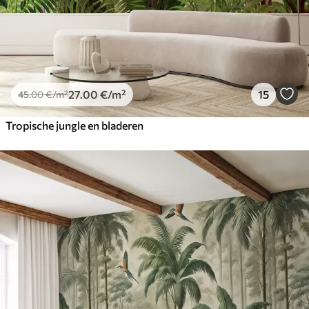
27
.00
€
/m²
15
45
.00
€
/m²
Tropische jungle en bladeren