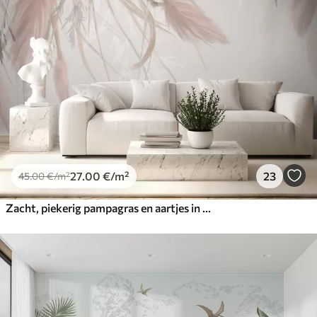
27
.00
€
/m²
23
45
.00
€
/m²
Zacht, piekerig pampagras en aartjes in beige en roze tinten tegen een lichte achtergrond