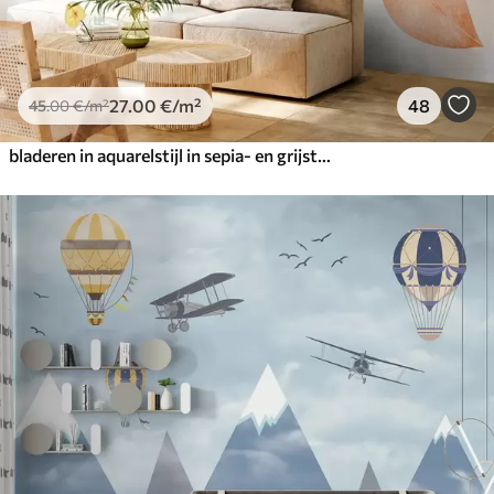
27
.00
€
/m²
48
45
.00
€
/m²
bladeren in aquarelstijl in sepia- en grijstinten