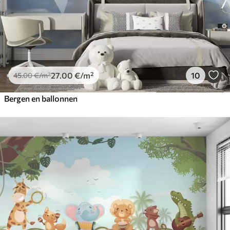
27
.00
€
/m²
10
45
.00
€
/m²
Bergen en ballonnen