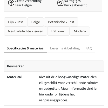
Gratis verzending
30-tägiges
naar België
Rückgaberecht
Lijn kunst
Beige
Botanische kunst
Neutrale lichte kleuren
Patronen
Modern
Specificaties & materiaal
Levering & betaling
FAQ
Kenmerken
Materiaal
Kies uit drie hoogwaardige materialen,
elk geschikt voor verschillende ruimtes
en budgetten. Meer informatie vind je
hieronder of tijdens het
aanpassingsproces.