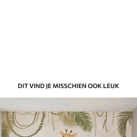
Standaard
45
.00
27
.00
€
/m²
Premium
56
.67
34
.00
€
/m²
Premium vinyl
65
.00
39
.00
€
/m²
DIT VIND JE MISSCHIEN OOK LEUK
Peel and Stick
81
.65
48
.99
€
/m²