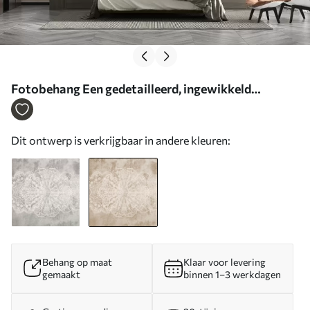
Fotobehang Een gedetailleerd, ingewikkeld
mandalapatroon van wit kant op een beigebruine
muurachtergrond met textuur loft N° w08387v1
Dit ontwerp is verkrijgbaar in andere kleuren:
Behang op maat
Klaar voor levering
gemaakt
binnen 1–3 werkdagen