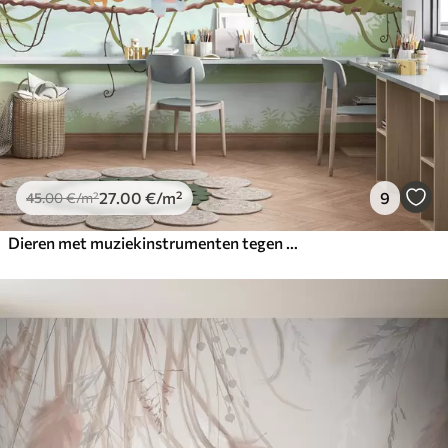
27
.00
€
/m²
9
45
.00
€
/m²
Dieren met muziekinstrumenten tegen een tropisch landschap