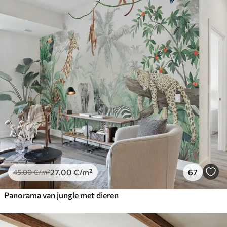
27
.00
€
/m²
67
45
.00
€
/m²
Panorama van jungle met dieren