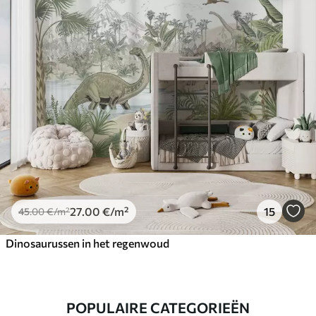
27
.00
€
/m²
15
45
.00
€
/m²
Dinosaurussen in het regenwoud
POPULAIRE CATEGORIEËN