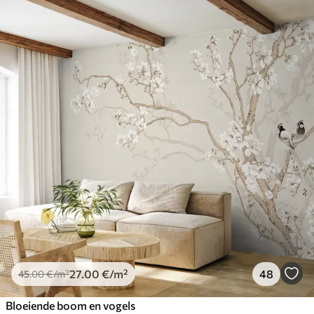
27
.00
€
/m²
48
45
.00
€
/m²
Bloeiende boom en vogels