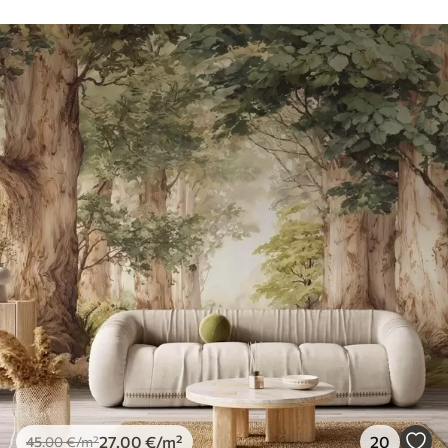
27
.00
€
/m²
20
45
.00
€
/m²