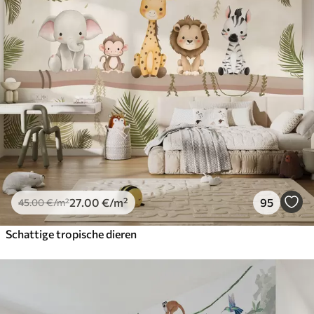
27
.00
€
/m²
95
45
.00
€
/m²
Schattige tropische dieren