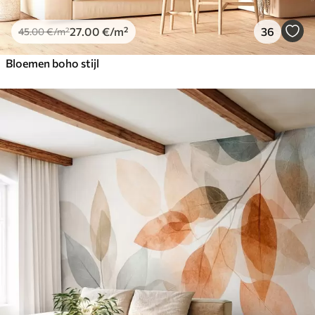
27
.00
€
/m²
36
45
.00
€
/m²
Bloemen boho stijl