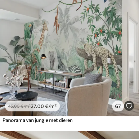
27
.00
€
/m²
67
45
.00
€
/m²
Panorama van jungle met dieren