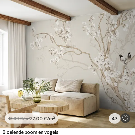
27
.00
€
/m²
47
45
.00
€
/m²
Bloeiende boom en vogels