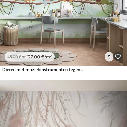
27
.00
€
/m²
9
45
.00
€
/m²
Dieren met muziekinstrumenten tegen een tropisch landschap