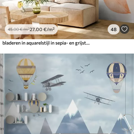
27
.00
€
/m²
48
45
.00
€
/m²
bladeren in aquarelstijl in sepia- en grijstinten