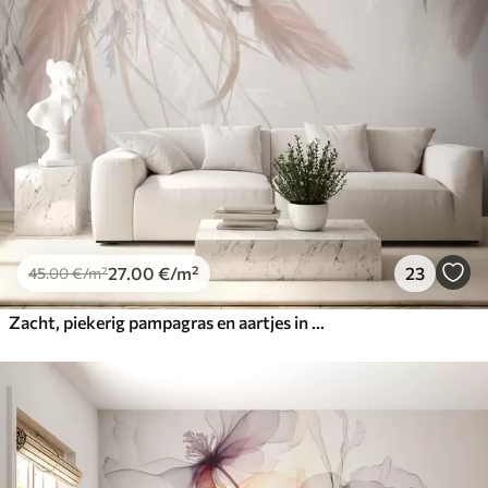
27
.00
€
/m²
23
45
.00
€
/m²
Zacht, piekerig pampagras en aartjes in beige en roze tinten tegen een lichte achtergrond