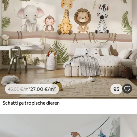
27
.00
€
/m²
95
45
.00
€
/m²
Schattige tropische dieren