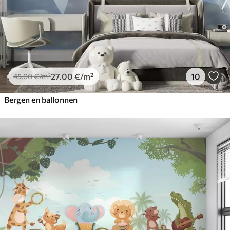
27
.00
€
/m²
10
45
.00
€
/m²
Bergen en ballonnen