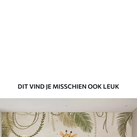
Standaard
45
.00
27
.00
€
/m²
Premium
56
.67
34
.00
€
/m²
Premium vinyl
65
.00
39
.00
€
/m²
DIT VIND JE MISSCHIEN OOK LEUK
Peel and Stick
81
.65
48
.99
€
/m²