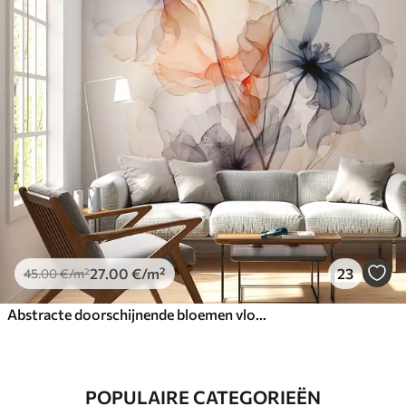
27
.00
€
/m²
23
45
.00
€
/m²
Abstracte doorschijnende bloemen vloeibaar aquarel
POPULAIRE CATEGORIEËN