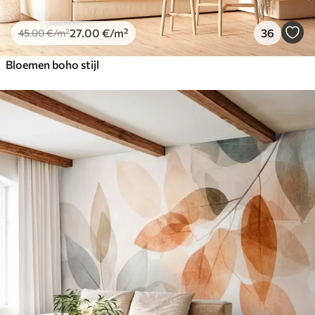
27
.00
€
/m²
36
45
.00
€
/m²
Bloemen boho stijl