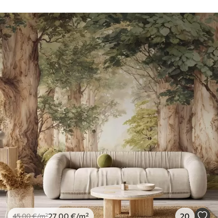
27
.00
€
/m²
20
45
.00
€
/m²