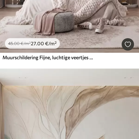
27
.00
€
/m²
45
.00
€
/m²
Muurschildering Fijne, luchtige veertjes in een perzikroze waas met een glans