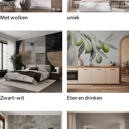
Met wolken
uniek
Zwart-wit
Eten en drinken