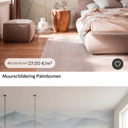
27
.00
€
/m²
45
.00
€
/m²
Muurschildering Palmbomen