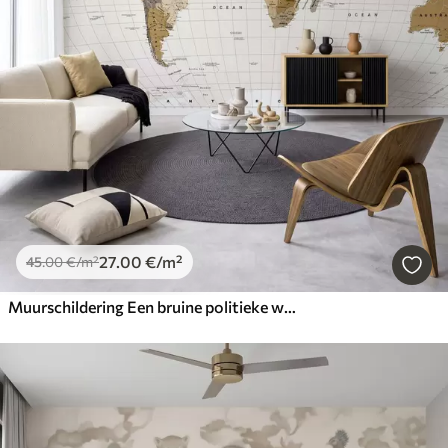
27
.00
€
/m²
45
.00
€
/m²
Muurschildering Een bruine politieke wereldkaart met vlaggen in het Engels