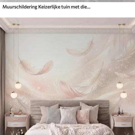
Muurschildering Keizerlijke tuin met dieren in oosterse stijl — aap, luipaard, tijger, pauw en reiger