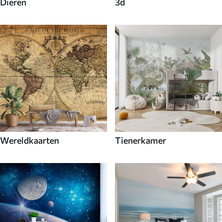
Dieren
3d
Wereldkaarten
Tienerkamer