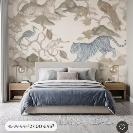
27
.00
€
/m²
45
.00
€
/m²