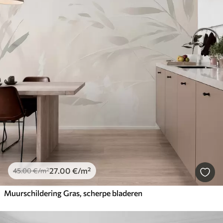
27
.00
€
/m²
45
.00
€
/m²
Muurschildering Gras, scherpe bladeren