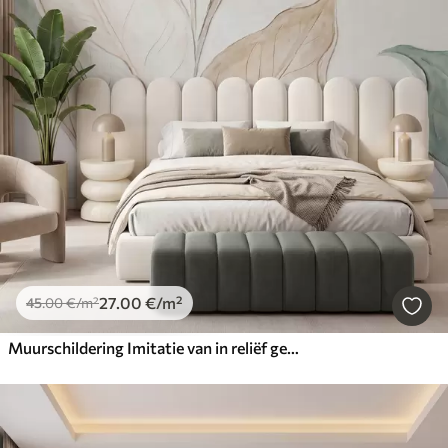
27
.00
€
/m²
45
.00
€
/m²
Muurschildering Imitatie van in reliëf gegoten, fijne beige-groene blaadjes