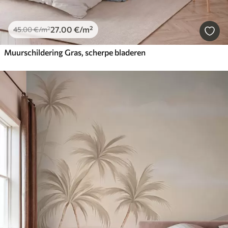
27
.00
€
/m²
45
.00
€
/m²
Muurschildering Gras, scherpe bladeren