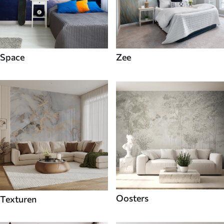
Space
Zee
Oosters
Texturen