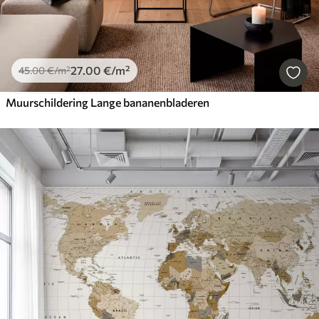
27
.00
€
/m²
45
.00
€
/m²
Muurschildering Lange bananenbladeren