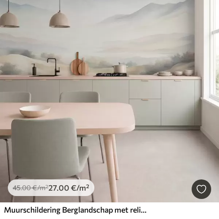
27
.00
€
/m²
45
.00
€
/m²
Muurschildering Berglandschap met reliëf