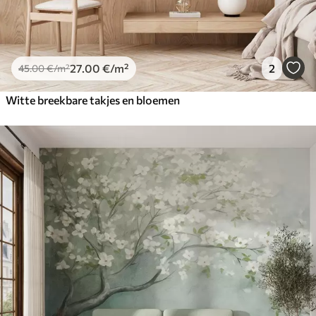
27
.00
€
/m²
2
45
.00
€
/m²
Witte breekbare takjes en bloemen