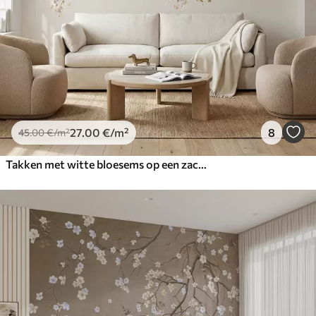
27
.00
€
/m²
8
45
.00
€
/m²
Takken met witte bloesems op een zachte beige achtergrond