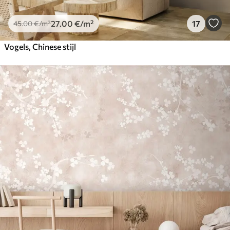
27
.00
€
/m²
17
45
.00
€
/m²
Vogels, Chinese stijl