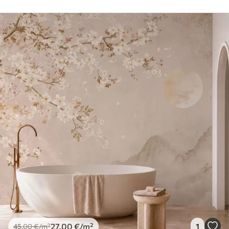
27
.00
€
/m²
1
45
.00
€
/m²