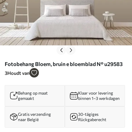
Fotobehang Bloem, bruin e bloemblad N° u29583
3
Houdt van
Behang op maat
Klaar voor levering
gemaakt
binnen 1–3 werkdagen
Gratis verzending
30-tägiges
naar België
Rückgaberecht