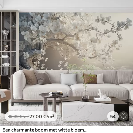
27
.00
€
/m²
54
45
.00
€
/m²
Een charmante boom met witte bloemen tegen de achtergrond van wolken in een interessante stijl in delicate warme kleuren