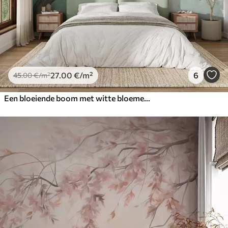
27
.00
€
/m²
6
45
.00
€
/m²
Een bloeiende boom met witte bloemen in volle bloei, tegen een korrelige achtergrond met ruisende structuur van gedempt blauw en groen