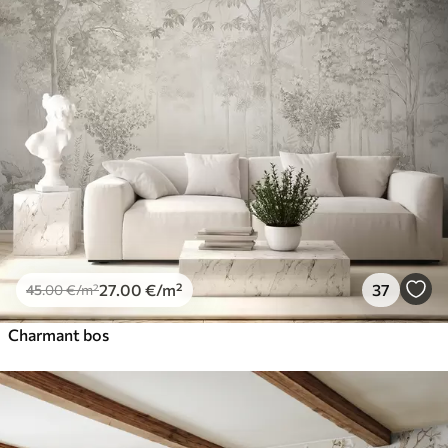
27
.00
€
/m²
37
45
.00
€
/m²
Charmant bos