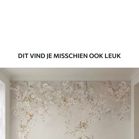
Premium
56
.67
34
.00
€
/m²
Premium vinyl
65
.00
39
.00
€
/m²
DIT VIND JE MISSCHIEN OOK LEUK
Peel and Stick
81
.65
48
.99
€
/m²