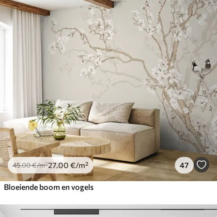
27
.00
€
/m²
47
45
.00
€
/m²
Bloeiende boom en vogels