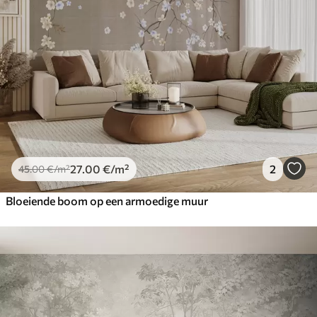
27
.00
€
/m²
2
45
.00
€
/m²
Bloeiende boom op een armoedige muur