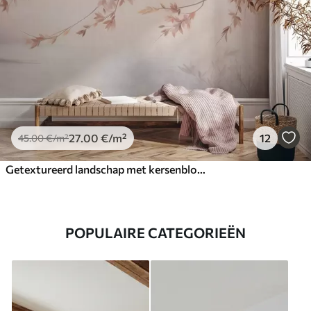
27
.00
€
/m²
12
45
.00
€
/m²
Getextureerd landschap met kersenbloesemtak, roze bladeren, zachte, mistige achtergrond
POPULAIRE CATEGORIEËN