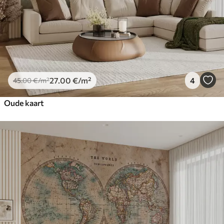
27
.00
€
/m²
4
45
.00
€
/m²
Oude kaart