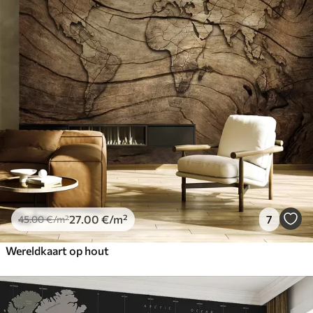
27
.00
€
/m²
7
45
.00
€
/m²
Wereldkaart op hout