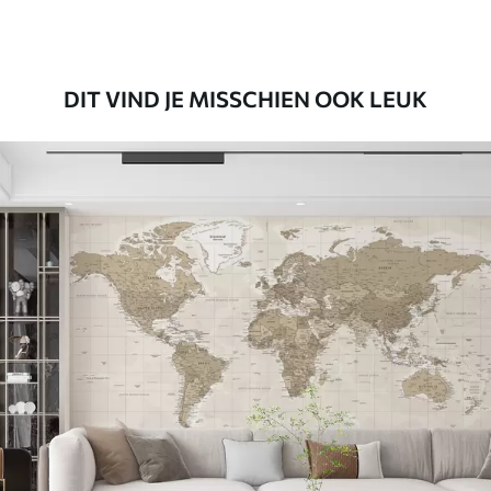
Premium vinyl
65
.00
39
.00
€
/m²
DIT VIND JE MISSCHIEN OOK LEUK
Peel and Stick
81
.65
48
.99
€
/m²