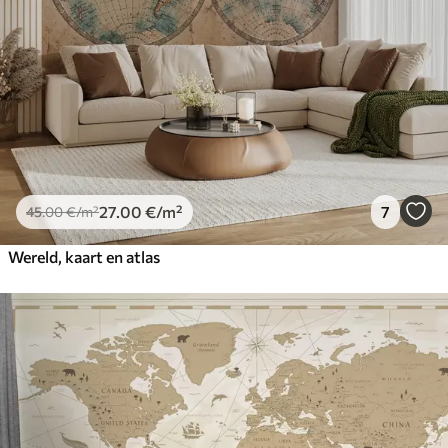
27
.00
€
/m²
7
45
.00
€
/m²
Wereld, kaart en atlas