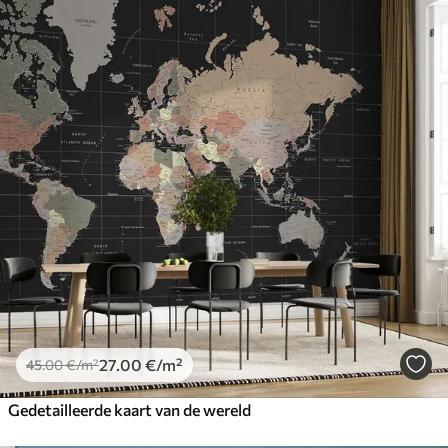
27
.00
€
/m²
45
.00
€
/m²
Gedetailleerde kaart van de wereld