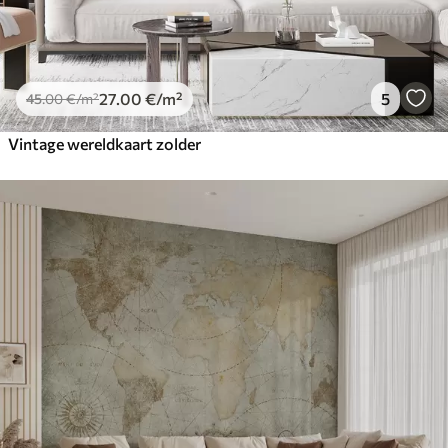
27
.00
€
/m²
5
45
.00
€
/m²
Vintage wereldkaart zolder