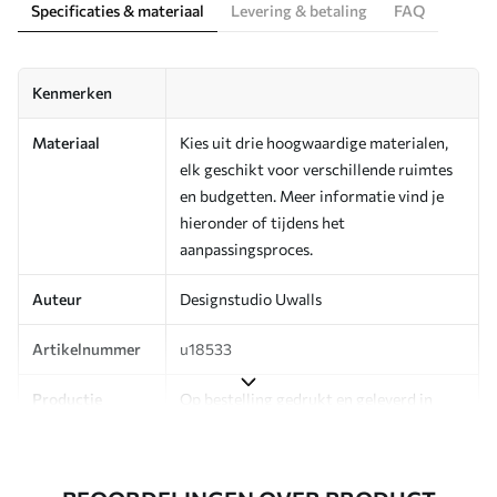
Specificaties & materiaal
Levering & betaling
FAQ
Kenmerken
Materiaal
Kies uit drie hoogwaardige materialen,
elk geschikt voor verschillende ruimtes
en budgetten. Meer informatie vind je
hieronder of tijdens het
aanpassingsproces.
Auteur
Designstudio Uwalls
Artikelnummer
u18533
Productie
Op bestelling gedrukt en geleverd in
rollen tot 50 cm breed.
Aanvullend
Beschikbaar met Vernislaag en/of