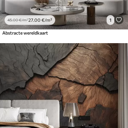
27
.00
€
/m²
1
45
.00
€
/m²
Abstracte wereldkaart