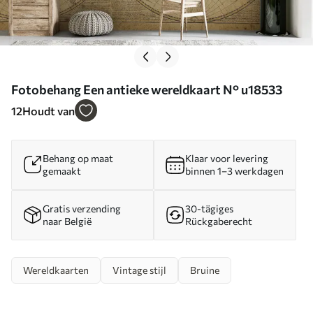
Fotobehang Een antieke wereldkaart N° u18533
12
Houdt van
Behang op maat
Klaar voor levering
gemaakt
binnen 1–3 werkdagen
Gratis verzending
30-tägiges
naar België
Rückgaberecht
Wereldkaarten
Vintage stijl
Bruine