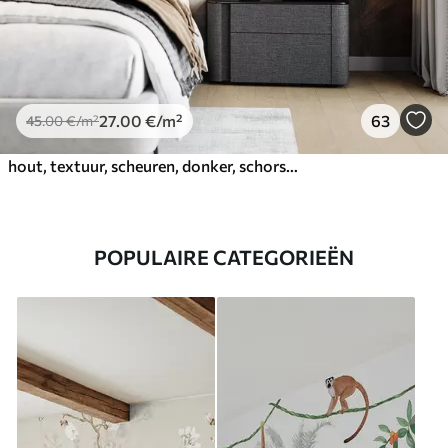
27
.00
€
/m²
63
45
.00
€
/m²
hout, textuur, scheuren, donker, schors, oppervlak
POPULAIRE CATEGORIEËN