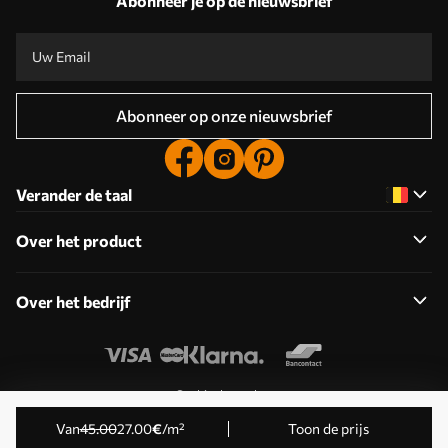
Abonneer je op de nieuwsbrief
Abonneer op onze nieuwsbrief
Verander de taal
Over het product
Over het bedrijf
Cookies bewerken
© 2011-2026 Uwalls . Alle rechten voorbehouden. Beheerd
Van
45
.00
27
.00
€
/m²
Toon de prijs
door KLW Sp. z o.o. BTW-ID: PL9223057591.