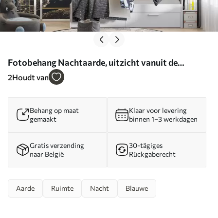
Fotobehang Nachtaarde, uitzicht vanuit de
stratosfeer N° u62035
2
Houdt van
Behang op maat
Klaar voor levering
gemaakt
binnen 1–3 werkdagen
Gratis verzending
30-tägiges
naar België
Rückgaberecht
Aarde
Ruimte
Nacht
Blauwe