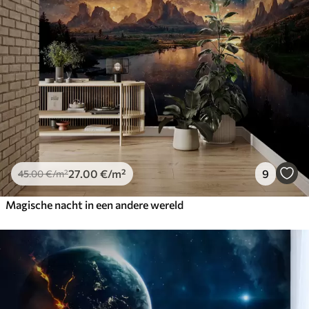
27
.00
€
/m²
9
45
.00
€
/m²
Magische nacht in een andere wereld