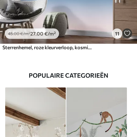
27
.00
€
/m²
11
45
.00
€
/m²
Sterrenhemel, roze kleurverloop, kosmisch, sterrenbeelden
POPULAIRE CATEGORIEËN