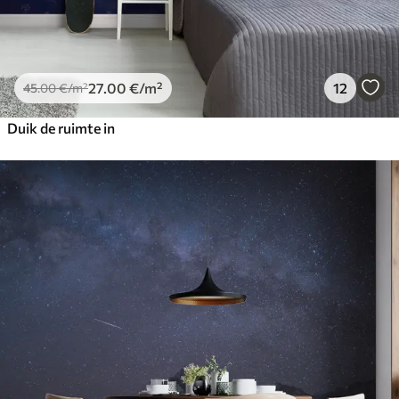
27
.00
€
/m²
12
45
.00
€
/m²
Duik de ruimte in