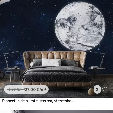
27
.00
€
/m²
2
45
.00
€
/m²
Planeet in de ruimte, sterren, sterrenbeelden, kosmisch