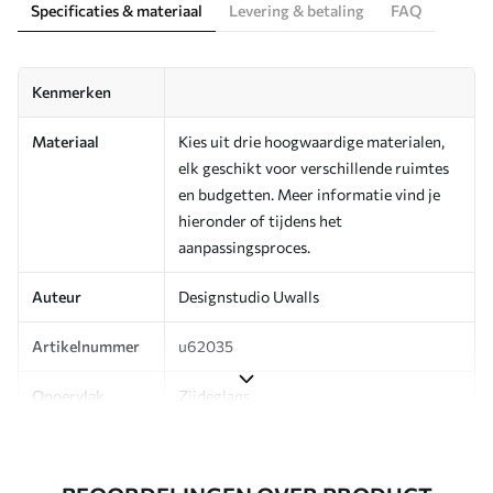
Specificaties & materiaal
Levering & betaling
FAQ
Kenmerken
Materiaal
Kies uit drie hoogwaardige materialen,
elk geschikt voor verschillende ruimtes
en budgetten. Meer informatie vind je
hieronder of tijdens het
aanpassingsproces.
Auteur
Designstudio Uwalls
Artikelnummer
u62035
Oppervlak
Zijdeglans.
Productie
Op bestelling gedrukt en geleverd in
rollen tot 50 cm breed.