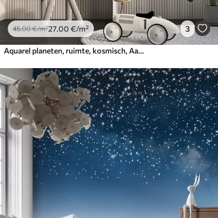
27
.00
€
/m²
3
45
.00
€
/m²
Aquarel planeten, ruimte, kosmisch, Aarde, Saturnus