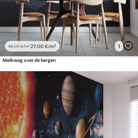
27
.00
€
/m²
1
45
.00
€
/m²
Melkweg over de bergen