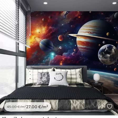
27
.00
€
/m²
45
.00
€
/m²