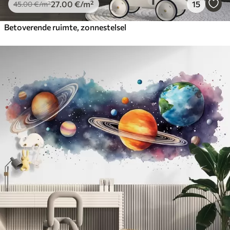
27
.00
€
/m²
15
45
.00
€
/m²
Betoverende ruimte, zonnestelsel