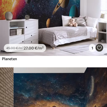
27
.00
€
/m²
1
45
.00
€
/m²
Planeten