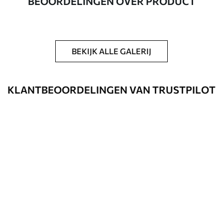
BEOORDELINGEN OVER PRODUCT
Aanvullend
Beschikbaar met Vernislaag en/of
behanglijm.
Reiniging
Kan voorzichtig worden gereinigd met
BEKIJK ALLE GALERIJ
een zachte spons. Fotobehang met een
Vernislaag kan met water worden
gereinigd.
KLANTBEOORDELINGEN VAN TRUSTPILOT
Toepassingsmethode
Naadloze toepassing
Beschikbare materialen
Standaard
45
.00
27
.00
€
/m²
Premium
56
.67
34
.00
€
/m²