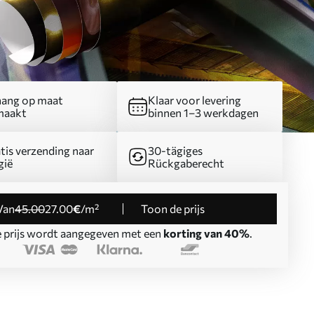
ang op maat
Klaar voor levering
maakt
binnen 1–3 werkdagen
tis verzending naar
30-tägiges
gië
Rückgaberecht
Van
45
.00
27
.00
€
/m²
Toon de prijs
 prijs wordt aangegeven met een
korting van 40%
.