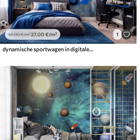
27
.00
€
/m²
1
45
.00
€
/m²
dynamische sportwagen in digitale tekenstijl met blauwe accenten