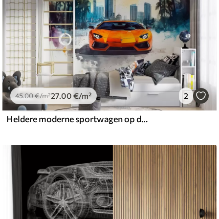
27
.00
€
/m²
2
45
.00
€
/m²
Heldere moderne sportwagen op de achtergrond van palmbomen en wolkenkrabbers in aquareltechniek a la prima