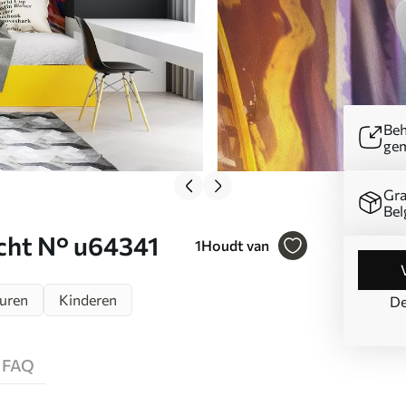
Beh
ge
Gra
Bel
cht N° u64341
1
Houdt van
euren
Kinderen
De
FAQ