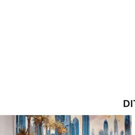
Toepassingsmethode
Naadloze toepassing
Beschikbare materialen
Standaard
Pr
45
.00
56
.
27
.00
€
/m²
Premium vinyl
Pee
65
.00
81
.
39
.00
€
/m²
DI