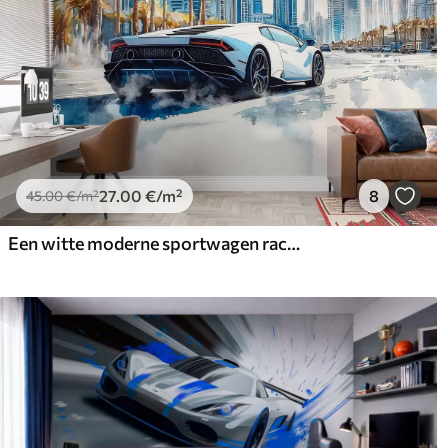
27
.00
€
/m²
8
45
.00
€
/m²
Een witte moderne sportwagen racet tegen de achtergrond van palmbomen en wolkenkrabbers in vrije aquareltechniek