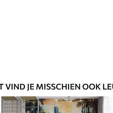
emium
67
34
.00
€
/m²
l and Stick
65
48
.99
€
/m²
T VIND JE MISSCHIEN OOK L