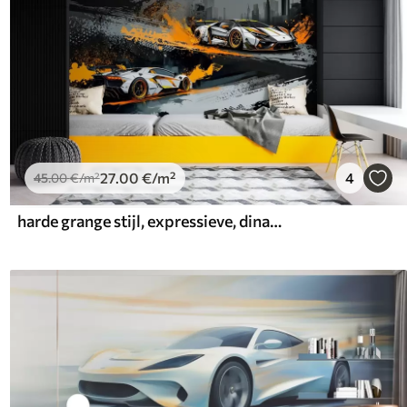
27
.00
€
/m²
4
45
.00
€
/m²
harde grange stijl, expressieve, dinamische sportwagens