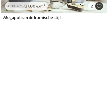
27
.00
€
/m²
2
45
.00
€
/m²
Megapolis in de komische stijl