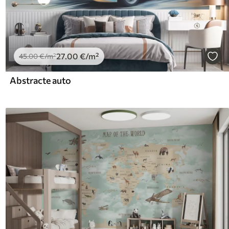
27
.00
€
/m²
45
.00
€
/m²
Abstracte auto