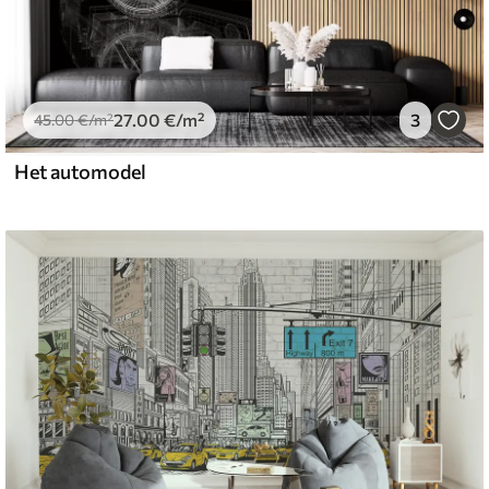
27
.00
€
/m²
3
45
.00
€
/m²
Het automodel