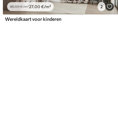
27
.00
€
/m²
2
45
.00
€
/m²
Wereldkaart voor kinderen