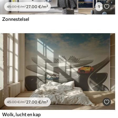
27
.00
€
/m²
1
45
.00
€
/m²
Zonnestelsel
27
.00
€
/m²
45
.00
€
/m²
Wolk, lucht en kap