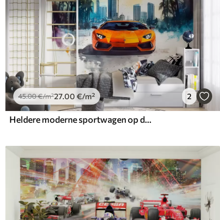
27
.00
€
/m²
2
45
.00
€
/m²
Heldere moderne sportwagen op de achtergrond van palmbomen en wolkenkrabbers in aquareltechniek a la prima