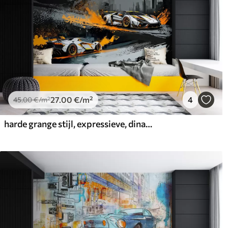
27
.00
€
/m²
4
45
.00
€
/m²
harde grange stijl, expressieve, dinamische sportwagens