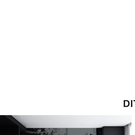
Toepassingsmethode
Naadloze toepassing
Beschikbare materialen
Standaard
Pr
45
.00
56
.
27
.00
€
/m²
Premium vinyl
Pee
65
.00
81
.
39
.00
€
/m²
DI