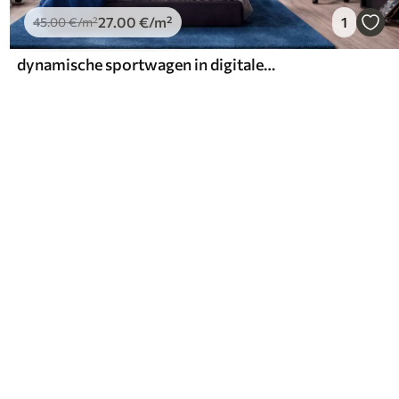
27
.00
€
/m²
1
45
.00
€
/m²
dynamische sportwagen in digitale tekenstijl met blauwe accenten