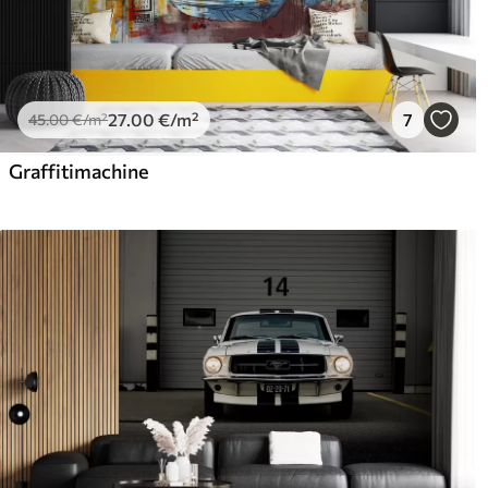
27
.00
€
/m²
7
45
.00
€
/m²
Graffitimachine