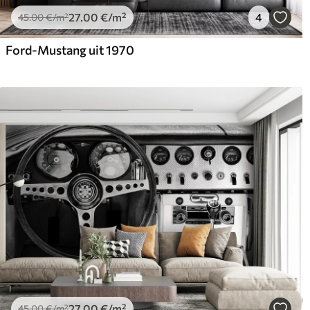
27
.00
€
/m²
4
45
.00
€
/m²
Ford-Mustang uit 1970
27
.00
€
/m²
45
.00
€
/m²