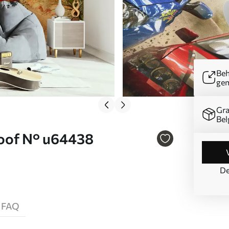
Beh
ge
Gra
Bel
loof N° u64438
De
FAQ