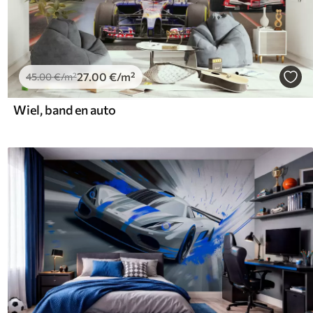
27
.00
€
/m²
45
.00
€
/m²
Wiel, band en auto