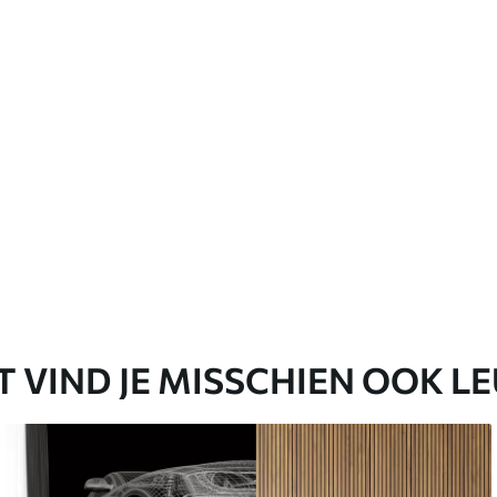
emium
67
34
.00
€
/m²
l and Stick
65
48
.99
€
/m²
T VIND JE MISSCHIEN OOK L