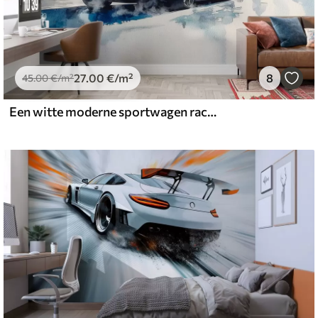
27
.00
€
/m²
8
45
.00
€
/m²
Een witte moderne sportwagen racet tegen de achtergrond van palmbomen en wolkenkrabbers in vrije aquareltechniek