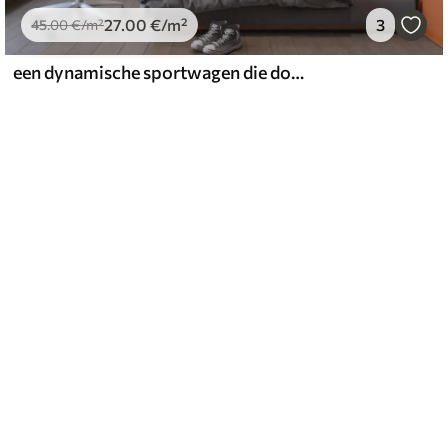
27
.00
€
/m²
3
45
.00
€
/m²
een dynamische sportwagen die door de ruimte raast