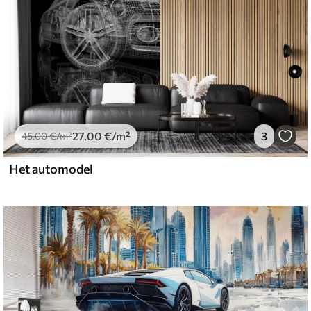
27
.00
€
/m²
3
45
.00
€
/m²
Het automodel