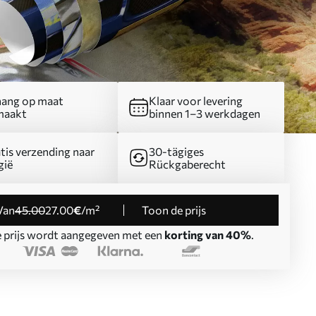
ang op maat
Klaar voor levering
maakt
binnen 1–3 werkdagen
tis verzending naar
30-tägiges
gië
Rückgaberecht
Van
45
.00
27
.00
€
/m²
Toon de prijs
 prijs wordt aangegeven met een
korting van 40%
.