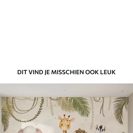
45
.00
27
.00
€
/m²
Premium
56
.67
34
.00
€
/m²
Premium vinyl
65
.00
39
.00
€
/m²
DIT VIND JE MISSCHIEN OOK LEUK
Peel and Stick
81
.65
48
.99
€
/m²