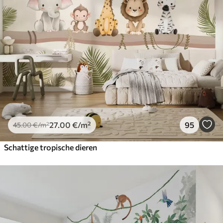
27
.00
€
/m²
95
45
.00
€
/m²
Schattige tropische dieren