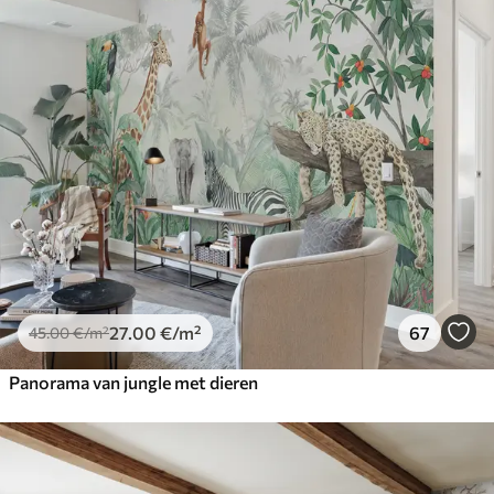
27
.00
€
/m²
67
45
.00
€
/m²
Panorama van jungle met dieren