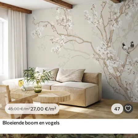
27
.00
€
/m²
47
45
.00
€
/m²
Bloeiende boom en vogels