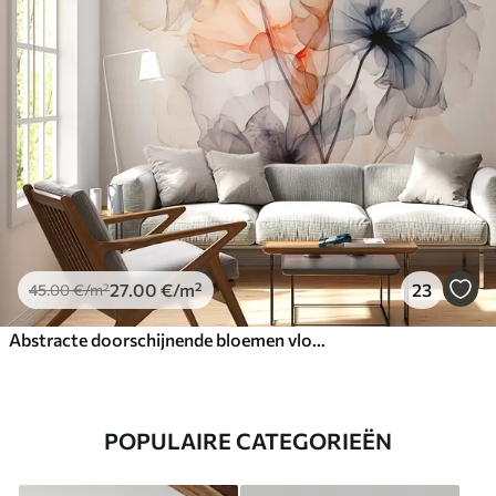
27
.00
€
/m²
23
45
.00
€
/m²
Abstracte doorschijnende bloemen vloeibaar aquarel
POPULAIRE CATEGORIEËN