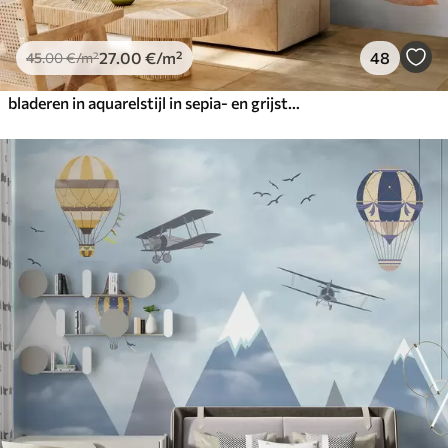
27
.00
€
/m²
48
45
.00
€
/m²
bladeren in aquarelstijl in sepia- en grijstinten