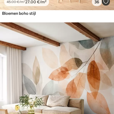
27
.00
€
/m²
36
45
.00
€
/m²
Bloemen boho stijl