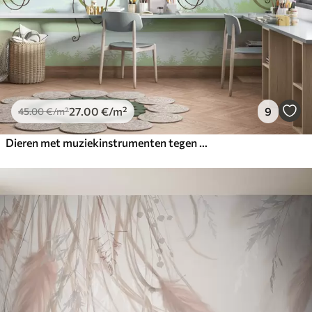
27
.00
€
/m²
9
45
.00
€
/m²
Dieren met muziekinstrumenten tegen een tropisch landschap