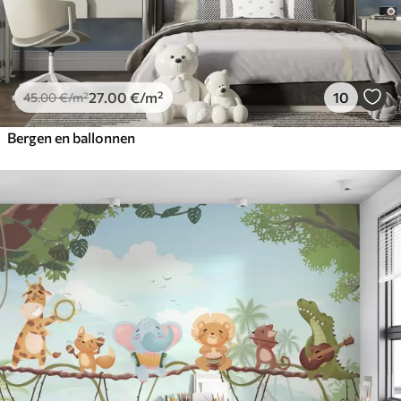
27
.00
€
/m²
10
45
.00
€
/m²
Bergen en ballonnen