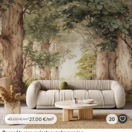
27
.00
€
/m²
20
45
.00
€
/m²