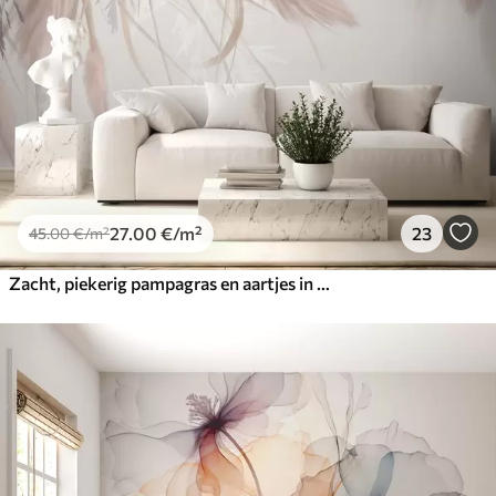
27
.00
€
/m²
23
45
.00
€
/m²
Zacht, piekerig pampagras en aartjes in beige en roze tinten tegen een lichte achtergrond