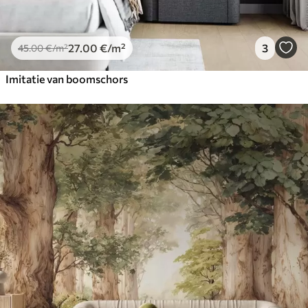
27
.00
€
/m²
3
45
.00
€
/m²
Imitatie van boomschors