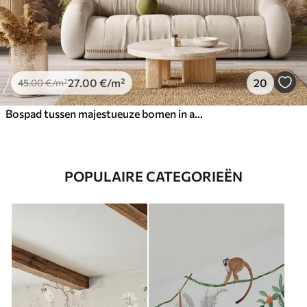
27
.00
€
/m²
20
45
.00
€
/m²
Bospad tussen majestueuze bomen in aquarelstijl
POPULAIRE CATEGORIEËN