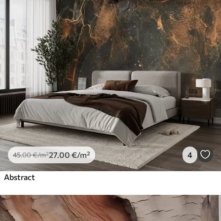
27
.00
€
/m²
4
45
.00
€
/m²
Abstract