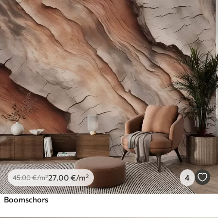
27
.00
€
/m²
4
45
.00
€
/m²
Boomschors