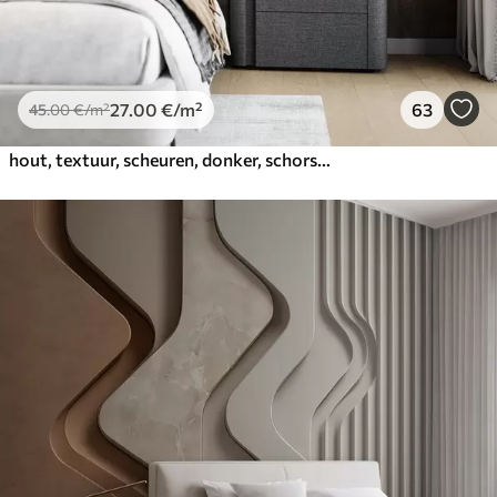
27
.00
€
/m²
63
45
.00
€
/m²
hout, textuur, scheuren, donker, schors, oppervlak