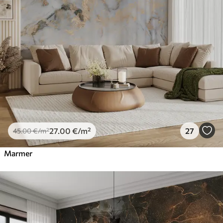
27
.00
€
/m²
27
45
.00
€
/m²
Marmer