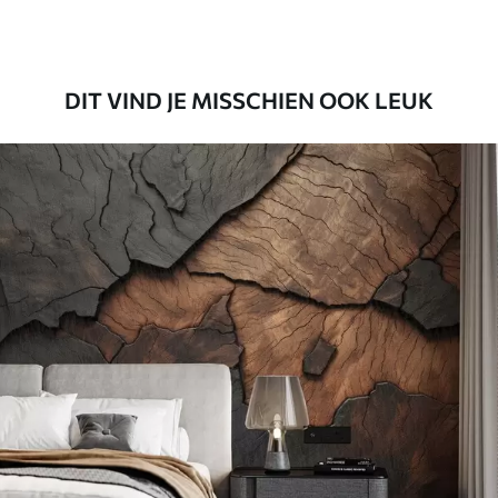
Premium vinyl
65
.00
39
.00
€
/m²
DIT VIND JE MISSCHIEN OOK LEUK
Peel and Stick
81
.65
48
.99
€
/m²