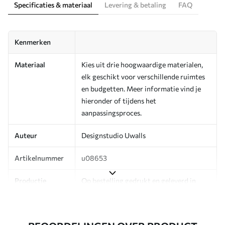
Specificaties & materiaal
Levering & betaling
FAQ
Kenmerken
Materiaal
Kies uit drie hoogwaardige materialen,
elk geschikt voor verschillende ruimtes
en budgetten. Meer informatie vind je
hieronder of tijdens het
aanpassingsproces.
Auteur
Designstudio Uwalls
Artikelnummer
u08653
Productie
Op bestelling gedrukt en geleverd in
rollen tot 50 cm breed.
Aanvullend
Beschikbaar met Vernislaag en/of