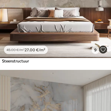
27
.00
€
/m²
9
45
.00
€
/m²
Steenstructuur