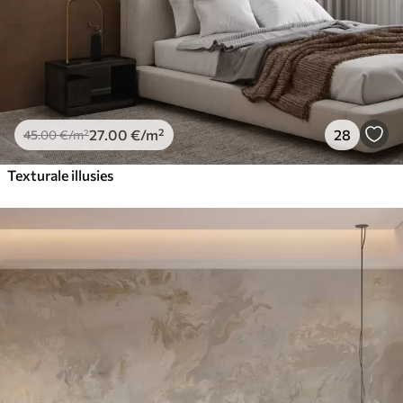
27
.00
€
/m²
28
45
.00
€
/m²
Texturale illusies