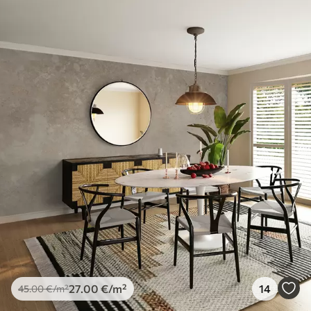
27
.00
€
/m²
14
45
.00
€
/m²