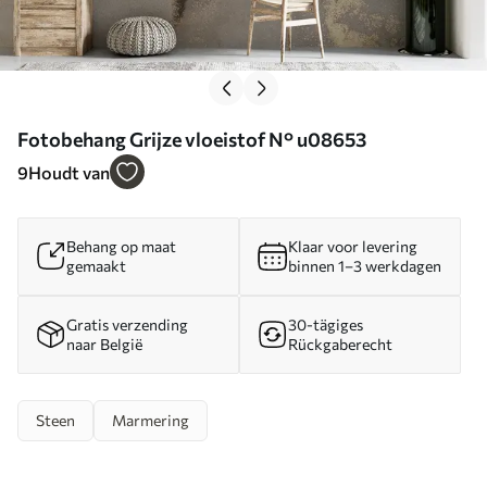
Fotobehang Grijze vloeistof N° u08653
9
Houdt van
Behang op maat
Klaar voor levering
gemaakt
binnen 1–3 werkdagen
Gratis verzending
30-tägiges
naar België
Rückgaberecht
Steen
Marmering