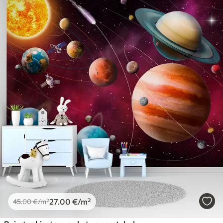
27
.00
€
/m²
45
.00
€
/m²