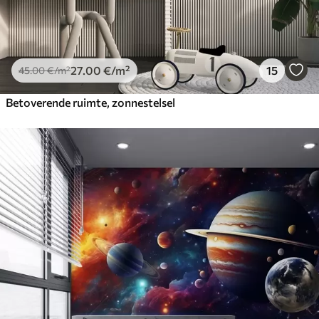
27
.00
€
/m²
15
45
.00
€
/m²
Betoverende ruimte, zonnestelsel