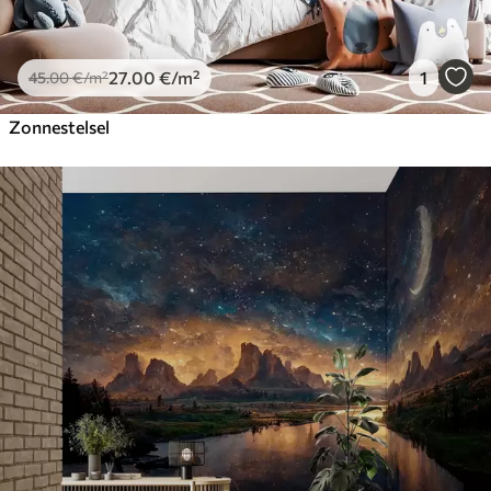
27
.00
€
/m²
1
45
.00
€
/m²
Zonnestelsel