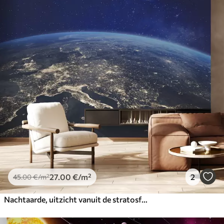
27
.00
€
/m²
2
45
.00
€
/m²
Nachtaarde, uitzicht vanuit de stratosfeer