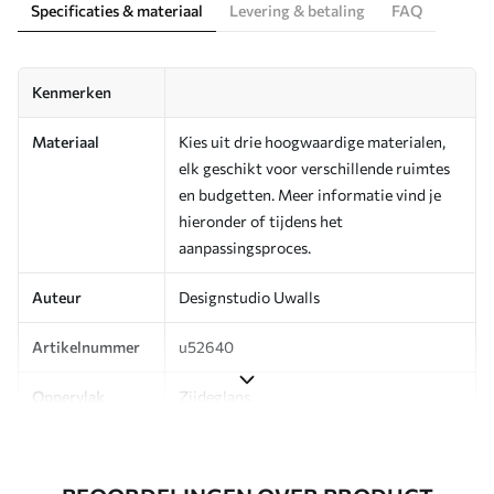
Specificaties & materiaal
Levering & betaling
FAQ
Kenmerken
Materiaal
Kies uit drie hoogwaardige materialen,
elk geschikt voor verschillende ruimtes
en budgetten. Meer informatie vind je
hieronder of tijdens het
aanpassingsproces.
Auteur
Designstudio Uwalls
Artikelnummer
u52640
Oppervlak
Zijdeglans.
Productie
Op bestelling gedrukt en geleverd in
rollen tot 50 cm breed.