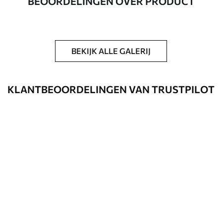
BEOORDELINGEN OVER PRODUCT
Aanvullend
Beschikbaar met Vernislaag en/of
behanglijm.
Reiniging
Kan voorzichtig worden gereinigd met
BEKIJK ALLE GALERIJ
een zachte spons. Fotobehang met een
Vernislaag kan met water worden
gereinigd.
KLANTBEOORDELINGEN VAN TRUSTPILOT
Toepassingsmethode
Naadloze toepassing
Beschikbare materialen
Standaard
45
.00
27
.00
€
/m²
Premium
56
.67
34
.00
€
/m²