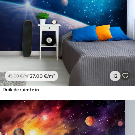
27
.00
€
/m²
12
45
.00
€
/m²
Duik de ruimte in