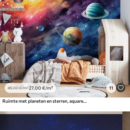
27
.00
€
/m²
11
45
.00
€
/m²
Ruimte met planeten en sterren, aquarel, kosmisch