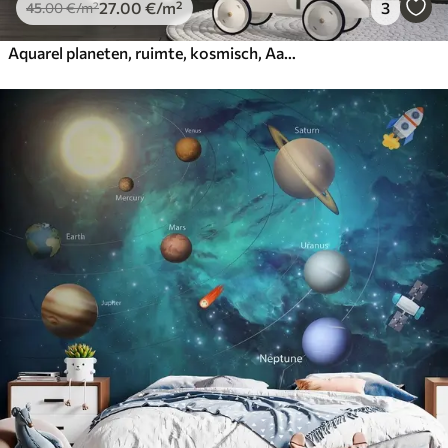
27
.00
€
/m²
3
45
.00
€
/m²
Aquarel planeten, ruimte, kosmisch, Aarde, Saturnus