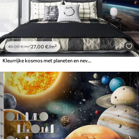
27
.00
€
/m²
45
.00
€
/m²
Kleurrijke kosmos met planeten en nevels