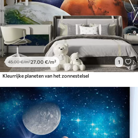
27
.00
€
/m²
1
45
.00
€
/m²
Kleurrijke planeten van het zonnestelsel