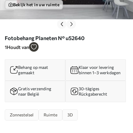
Bekijk het in uw ruimte
Fotobehang Planeten N° u52640
1
Houdt van
Behang op maat
Klaar voor levering
gemaakt
binnen 1–3 werkdagen
Gratis verzending
30-tägiges
naar België
Rückgaberecht
Zonnestelsel
Ruimte
3D