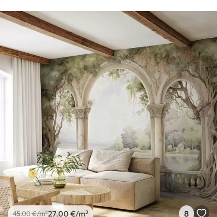
27
.00
€
/m²
8
45
.00
€
/m²