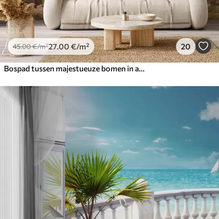
27
.00
€
/m²
20
45
.00
€
/m²
Bospad tussen majestueuze bomen in aquarelstijl