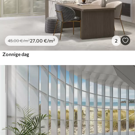
27
.00
€
/m²
2
45
.00
€
/m²
Zonnige dag