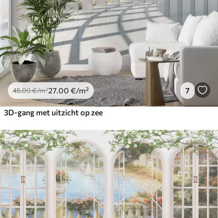
27
.00
€
/m²
7
45
.00
€
/m²
3D-gang met uitzicht op zee