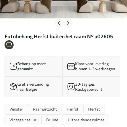
Fotobehang Herfst buiten het raam N° u02605
Behang op maat
Klaar voor levering
gemaakt
binnen 1–3 werkdagen
Gratis verzending
30-tägiges
naar België
Rückgaberecht
Venster
Raamuitzicht
Herfst
Herfst
Vintage natuur
Bruine
Uitbreidende ruimte