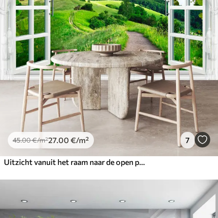
27
.00
€
/m²
7
45
.00
€
/m²
Uitzicht vanuit het raam naar de open plek