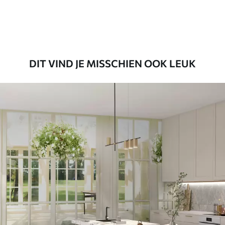
Premium vinyl
65
.00
39
.00
€
/m²
DIT VIND JE MISSCHIEN OOK LEUK
Peel and Stick
81
.65
48
.99
€
/m²