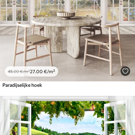
27
.00
€
/m²
45
.00
€
/m²
Paradijselijke hoek