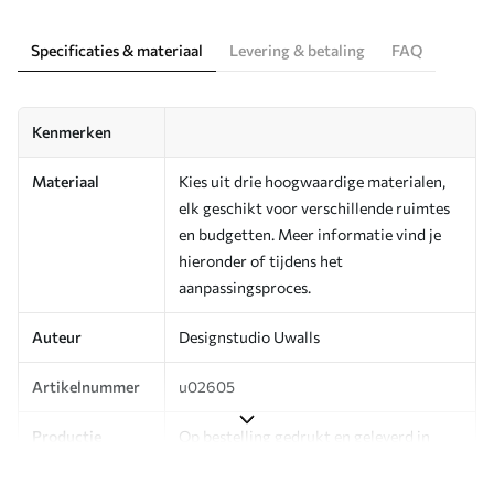
Specificaties & materiaal
Levering & betaling
FAQ
Kenmerken
Materiaal
Kies uit drie hoogwaardige materialen,
elk geschikt voor verschillende ruimtes
en budgetten. Meer informatie vind je
hieronder of tijdens het
aanpassingsproces.
Auteur
Designstudio Uwalls
Artikelnummer
u02605
Productie
Op bestelling gedrukt en geleverd in
rollen tot 50 cm breed.