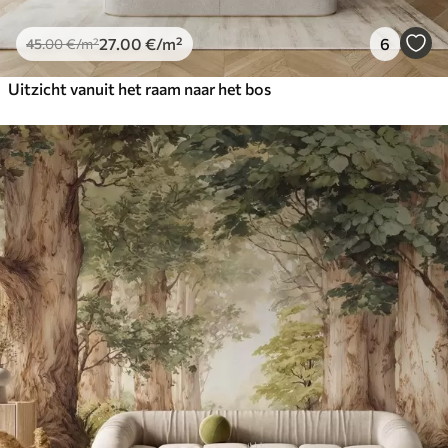
27
.00
€
/m²
6
45
.00
€
/m²
Uitzicht vanuit het raam naar het bos