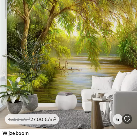
27
.00
€
/m²
6
45
.00
€
/m²
Wijze boom