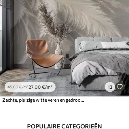
27
.00
€
/m²
13
45
.00
€
/m²
Zachte, pluizige witte veren en gedroogde bloemen tegen een neutrale pastelbeige achtergrond
POPULAIRE CATEGORIEËN