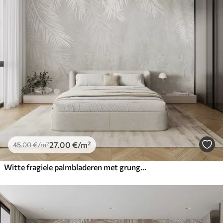
27
.00
€
/m²
45
.00
€
/m²
Witte fragiele palmbladeren met grungetextuur