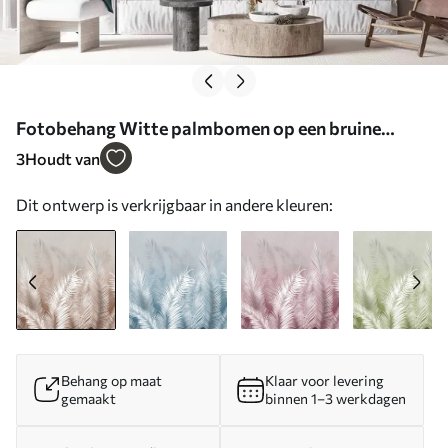
Fotobehang Witte palmbomen op een bruine
Granzh achtergrond N° u74601
3
Houdt van
Dit ontwerp is verkrijgbaar in andere kleuren:
Behang op maat
Klaar voor levering
gemaakt
binnen 1–3 werkdagen