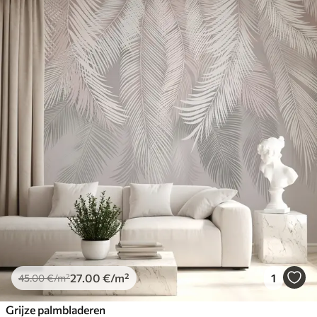
27
.00
€
/m²
1
45
.00
€
/m²
Grijze palmbladeren