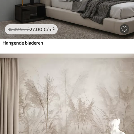
27
.00
€
/m²
45
.00
€
/m²
Hangende bladeren