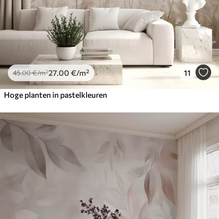
27
.00
€
/m²
11
45
.00
€
/m²
Hoge planten in pastelkleuren