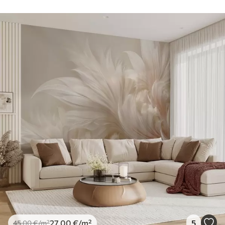
27
.00
€
/m²
5
45
.00
€
/m²