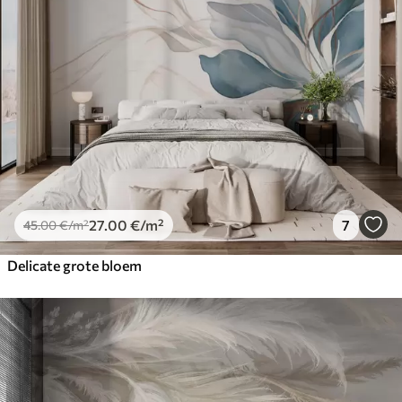
27
.00
€
/m²
7
45
.00
€
/m²
Delicate grote bloem