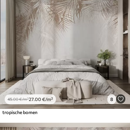
27
.00
€
/m²
8
45
.00
€
/m²
tropische bomen