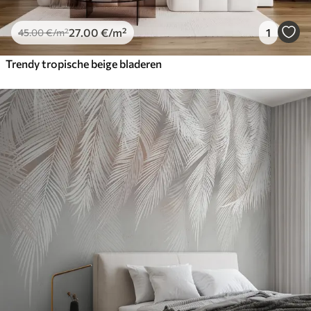
27
.00
€
/m²
1
45
.00
€
/m²
Trendy tropische beige bladeren