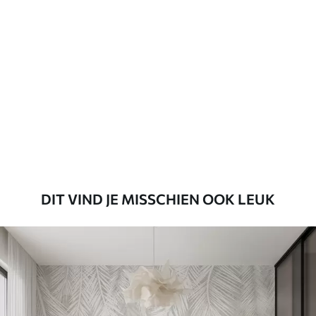
Standaard
45
.00
27
.00
€
/m²
Premium
56
.67
34
.00
€
/m²
Premium vinyl
65
.00
39
.00
€
/m²
DIT VIND JE MISSCHIEN OOK LEUK
Peel and Stick
81
.65
48
.99
€
/m²