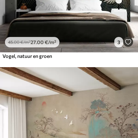
27
.00
€
/m²
3
45
.00
€
/m²
Vogel, natuur en groen