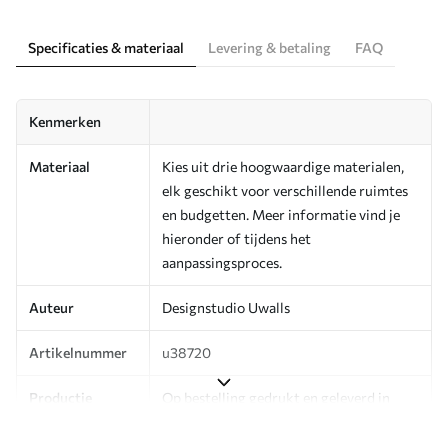
Specificaties & materiaal
Levering & betaling
FAQ
Kenmerken
Materiaal
Kies uit drie hoogwaardige materialen,
elk geschikt voor verschillende ruimtes
en budgetten. Meer informatie vind je
hieronder of tijdens het
aanpassingsproces.
Auteur
Designstudio Uwalls
Artikelnummer
u38720
Productie
Op bestelling gedrukt en geleverd in
rollen tot 50 cm breed.