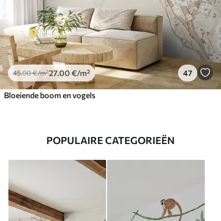
27
.00
€
/m²
47
45
.00
€
/m²
Bloeiende boom en vogels
POPULAIRE CATEGORIEËN