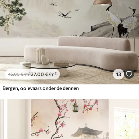
27
.00
€
/m²
13
45
.00
€
/m²
Bergen, ooievaars onder de dennen