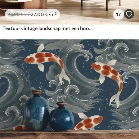
27
.00
€
/m²
17
45
.00
€
/m²
Textuur vintage landschap met een boom bij een rivier en een bewolkte lucht, natuurkunst in sepiatinten