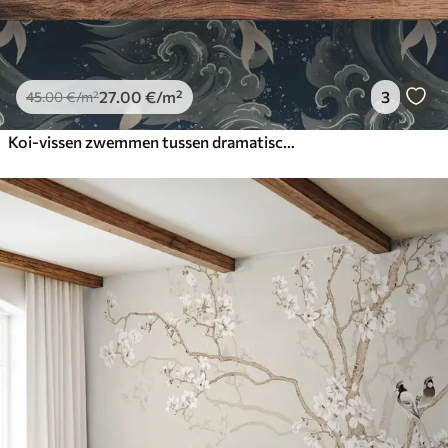
27
.00
€
/m²
3
45
.00
€
/m²
Koi-vissen zwemmen tussen dramatische oceaangolven