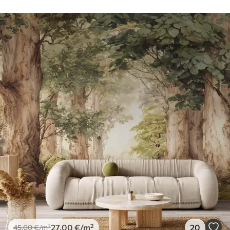
27
.00
€
/m²
20
45
.00
€
/m²