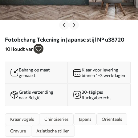
Fotobehang Tekening in Japanse stijl N° u38720
10
Houdt van
Behang op maat
Klaar voor levering
gemaakt
binnen 1–3 werkdagen
Gratis verzending
30-tägiges
naar België
Rückgaberecht
Kraanvogels
Chinoiseries
Japans
Oriëntaals
Gravure
Aziatische stijlen