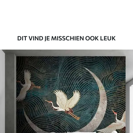
Premium vinyl
65
.00
39
.00
€
/m²
DIT VIND JE MISSCHIEN OOK LEUK
Peel and Stick
81
.65
48
.99
€
/m²