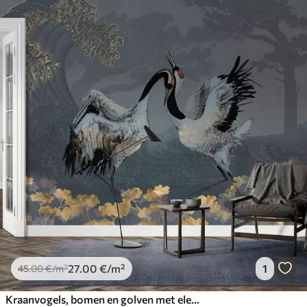
27
.00
€
/m²
1
45
.00
€
/m²
Kraanvogels, bomen en golven met elementen in Chinese stijl