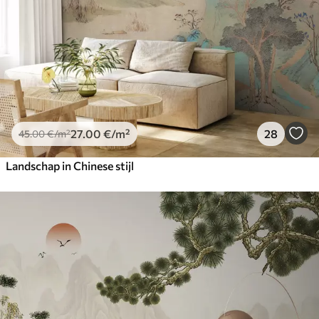
27
.00
€
/m²
28
45
.00
€
/m²
Landschap in Chinese stijl