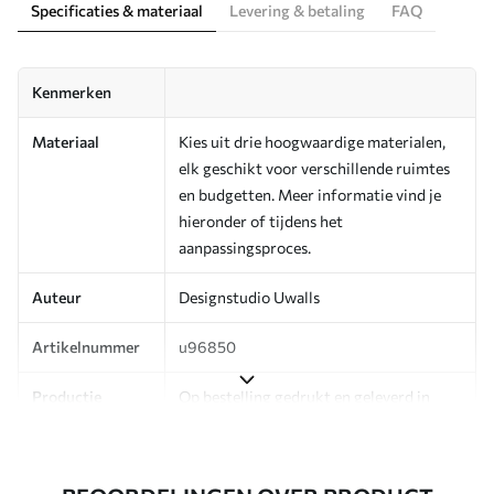
Specificaties & materiaal
Levering & betaling
FAQ
Kenmerken
Materiaal
Kies uit drie hoogwaardige materialen,
elk geschikt voor verschillende ruimtes
en budgetten. Meer informatie vind je
hieronder of tijdens het
aanpassingsproces.
Auteur
Designstudio Uwalls
Artikelnummer
u96850
Productie
Op bestelling gedrukt en geleverd in
rollen tot 50 cm breed.
Aanvullend
Beschikbaar met Vernislaag en/of