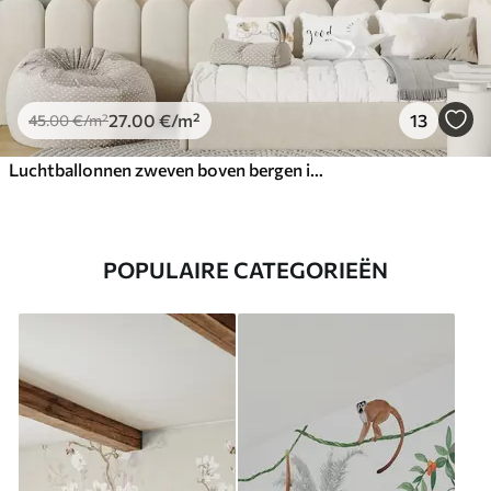
27
.00
€
/m²
13
45
.00
€
/m²
Luchtballonnen zweven boven bergen in neutrale, zachte pasteltinten
POPULAIRE CATEGORIEËN