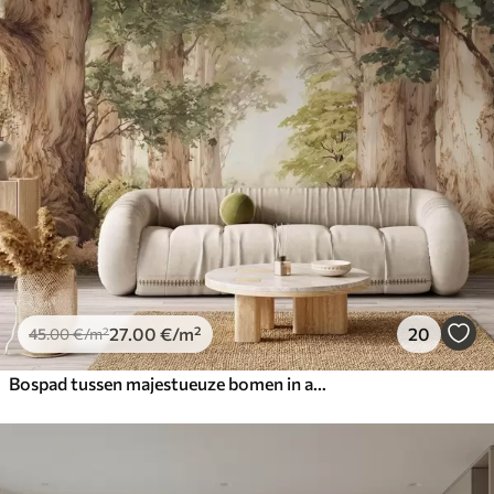
27
.00
€
/m²
20
45
.00
€
/m²
Bospad tussen majestueuze bomen in aquarelstijl