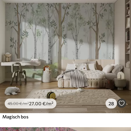
27
.00
€
/m²
28
45
.00
€
/m²
Magisch bos