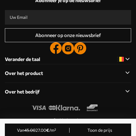
Abonneer je op de nieuwsbrief
Abonneer op onze nieuwsbrief
Verander de taal
Over het product
Over het bedrijf
Cookies bewerken
© 2011-2026 Uwalls . Alle rechten voorbehouden. Beheerd
Van
45
.00
27
.00
€
/m²
Toon de prijs
door KLW Sp. z o.o. BTW-ID: PL9223057591.