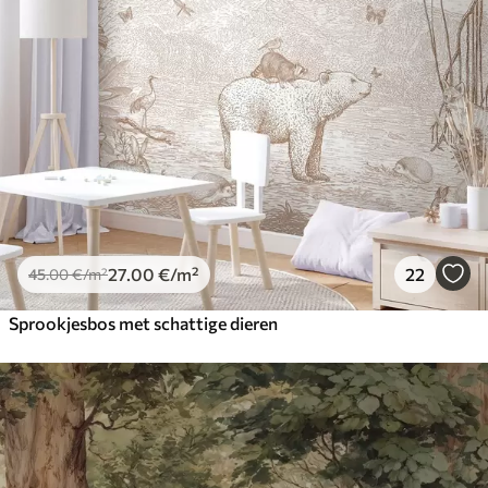
27
.00
€
/m²
22
45
.00
€
/m²
Sprookjesbos met schattige dieren