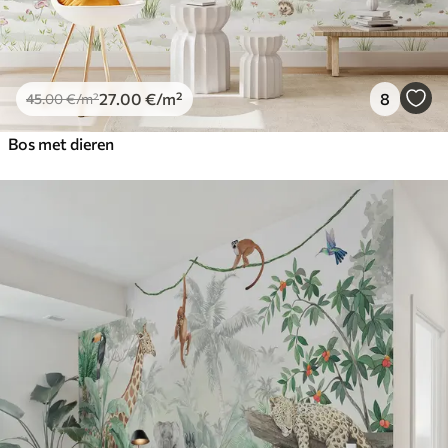
27
.00
€
/m²
8
45
.00
€
/m²
Bos met dieren