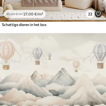
27
.00
€
/m²
22
45
.00
€
/m²
Schattige dieren in het bos