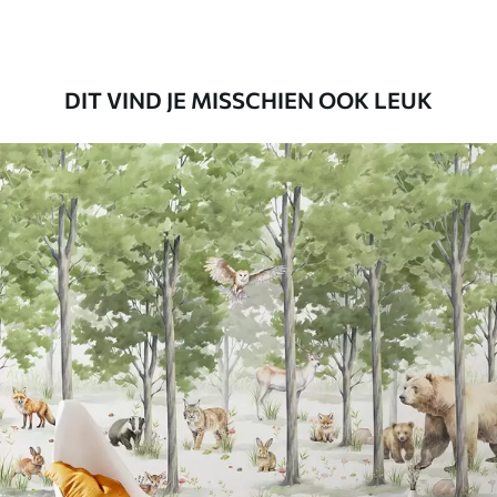
Premium vinyl
65
.00
39
.00
€
/m²
DIT VIND JE MISSCHIEN OOK LEUK
Peel and Stick
81
.65
48
.99
€
/m²