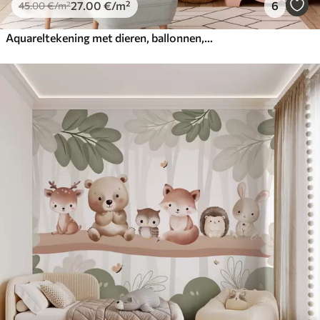
27
.00
€
/m²
6
45
.00
€
/m²
Aquareltekening met dieren, ballonnen, vliegtuig en auto