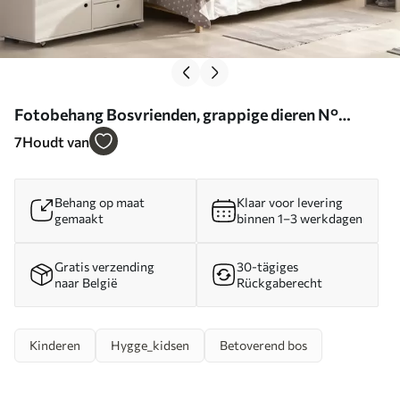
Fotobehang Bosvrienden, grappige dieren N°
u96850
7
Houdt van
Behang op maat
Klaar voor levering
gemaakt
binnen 1–3 werkdagen
Gratis verzending
30-tägiges
naar België
Rückgaberecht
Kinderen
Hygge_kidsen
Betoverend bos