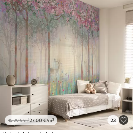
27
.00
€
/m²
23
45
.00
€
/m²