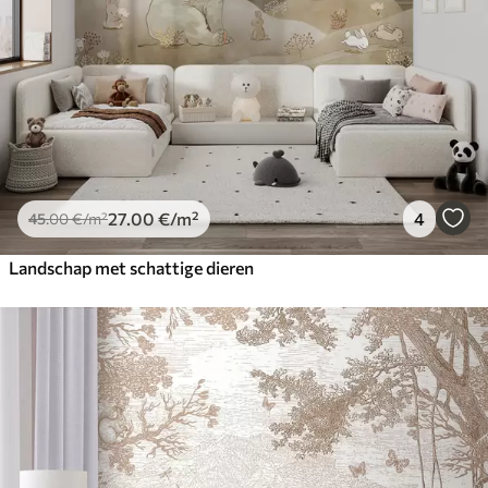
27
.00
€
/m²
4
45
.00
€
/m²
Landschap met schattige dieren