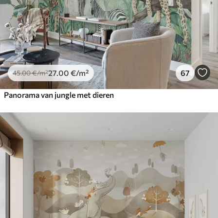
27
.00
€
/m²
67
45
.00
€
/m²
Panorama van jungle met dieren