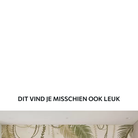
Beschikbare materialen
Standaard
45
.00
27
.00
€
/m²
Premium
56
.67
34
.00
€
/m²
Premium vinyl
65
.00
39
.00
€
/m²
DIT VIND JE MISSCHIEN OOK LEUK
Peel and Stick
81
.65
48
.99
€
/m²