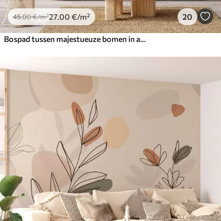
27
.00
€
/m²
20
45
.00
€
/m²
Bospad tussen majestueuze bomen in aquarelstijl