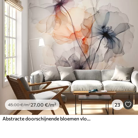
27
.00
€
/m²
23
45
.00
€
/m²
Abstracte doorschijnende bloemen vloeibaar aquarel