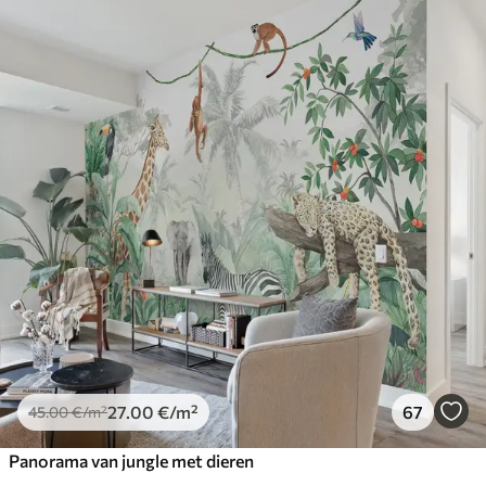
27
.00
€
/m²
67
45
.00
€
/m²
Panorama van jungle met dieren