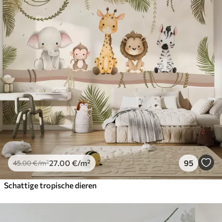
27
.00
€
/m²
95
45
.00
€
/m²
Schattige tropische dieren