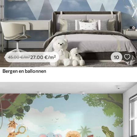
27
.00
€
/m²
10
45
.00
€
/m²
Bergen en ballonnen