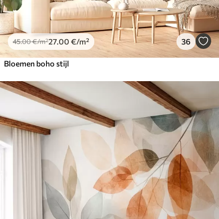
27
.00
€
/m²
36
45
.00
€
/m²
Bloemen boho stijl