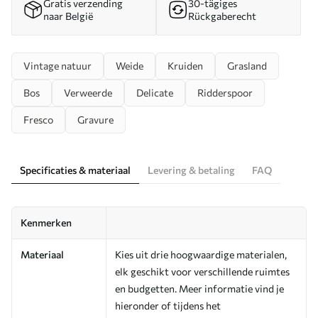
Gratis verzending
30-tägiges
naar België
Rückgaberecht
Vintage natuur
Weide
Kruiden
Grasland
Bos
Verweerde
Delicate
Ridderspoor
Fresco
Gravure
Specificaties & materiaal
Levering & betaling
FAQ
Kenmerken
Materiaal
Kies uit drie hoogwaardige materialen,
elk geschikt voor verschillende ruimtes
en budgetten. Meer informatie vind je
hieronder of tijdens het