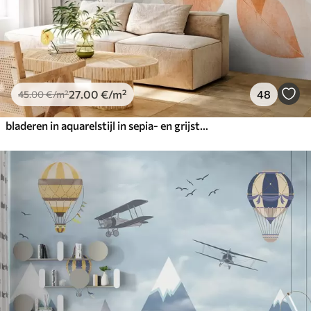
27
.00
€
/m²
48
45
.00
€
/m²
bladeren in aquarelstijl in sepia- en grijstinten