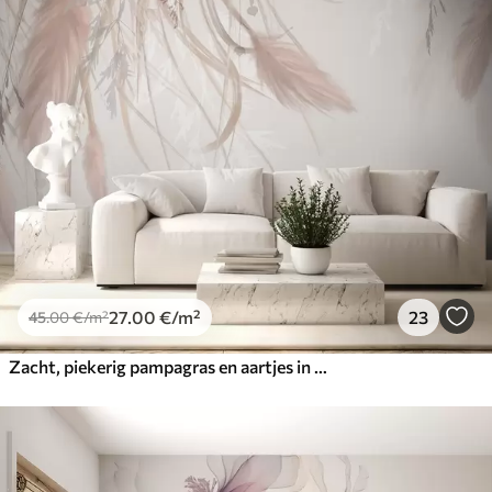
27
.00
€
/m²
23
45
.00
€
/m²
Zacht, piekerig pampagras en aartjes in beige en roze tinten tegen een lichte achtergrond