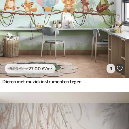
27
.00
€
/m²
9
45
.00
€
/m²
Dieren met muziekinstrumenten tegen een tropisch landschap