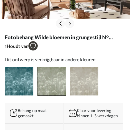
Fotobehang Wilde bloemen in grungestijl N°
u96551v1
1
Houdt van
Dit ontwerp is verkrijgbaar in andere kleuren:
Behang op maat
Klaar voor levering
gemaakt
binnen 1–3 werkdagen