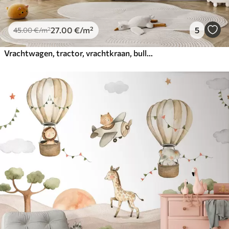
27
.00
€
/m²
5
45
.00
€
/m²
Vrachtwagen, tractor, vrachtkraan, bulldozer, graafmachine