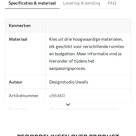
Specificaties & materiaal
Levering & betaling
FAQ
Kenmerken
Materiaal
Kies uit drie hoogwaardige materialen,
elk geschikt voor verschillende ruimtes
en budgetten. Meer informatie vind je
hieronder of tijdens het
aanpassingsproces.
Auteur
Designstudio Uwalls
Artikelnummer
u96460
Productie
Op bestelling gedrukt en geleverd in
rollen tot 50 cm breed.
Aanvullend
Beschikbaar met Vernislaag en/of