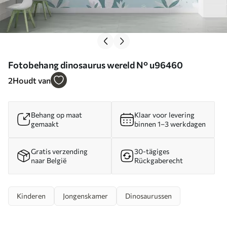
Fotobehang dinosaurus wereld N° u96460
2
Houdt van
Behang op maat
Klaar voor levering
gemaakt
binnen 1–3 werkdagen
Gratis verzending
30-tägiges
naar België
Rückgaberecht
Kinderen
Jongenskamer
Dinosaurussen