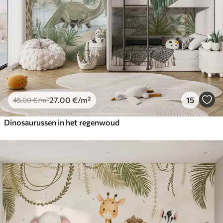
27
.00
€
/m²
15
45
.00
€
/m²
Dinosaurussen in het regenwoud