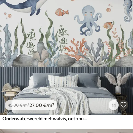
27
.00
€
/m²
11
45
.00
€
/m²
Onderwaterwereld met walvis, octopus, schildpad