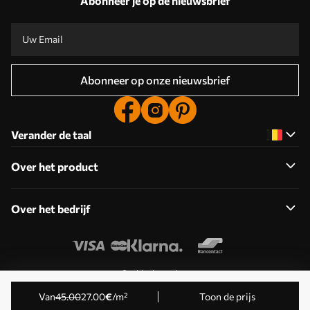
Abonneer je op de nieuwsbrief
Abonneer op onze nieuwsbrief
Verander de taal
Over het product
Over het bedrijf
Cookies bewerken
© 2011-2026 Uwalls . Alle rechten voorbehouden. Beheerd
Van
45
.00
27
.00
€
/m²
Toon de prijs
door KLW Sp. z o.o. BTW-ID: PL9223057591.