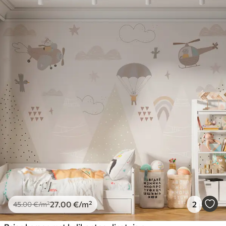
27
.00
€
/m²
2
45
.00
€
/m²