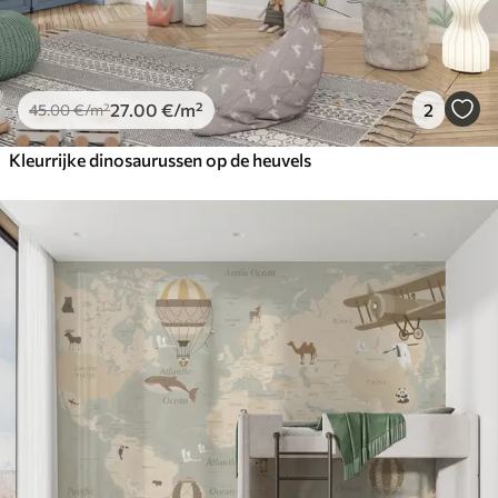
27
.00
€
/m²
2
45
.00
€
/m²
Kleurrijke dinosaurussen op de heuvels