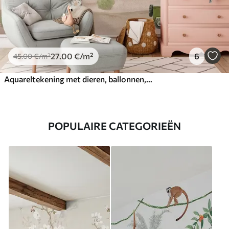
27
.00
€
/m²
6
45
.00
€
/m²
Aquareltekening met dieren, ballonnen, vliegtuig en auto
POPULAIRE CATEGORIEËN