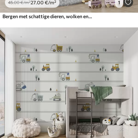
27
.00
€
/m²
1
45
.00
€
/m²
Bergen met schattige dieren, wolken en planeten, beige kleuren