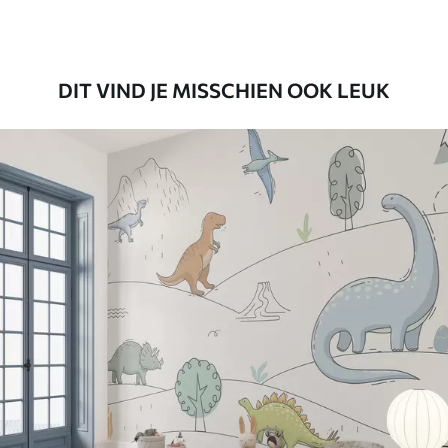
Premium vinyl
65
.00
39
.00
€
/m²
DIT VIND JE MISSCHIEN OOK LEUK
Peel and Stick
81
.65
48
.99
€
/m²