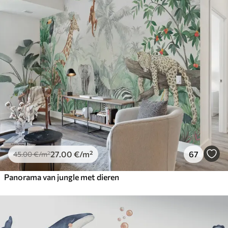
27
.00
€
/m²
67
45
.00
€
/m²
Panorama van jungle met dieren