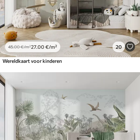
27
.00
€
/m²
20
45
.00
€
/m²
Wereldkaart voor kinderen