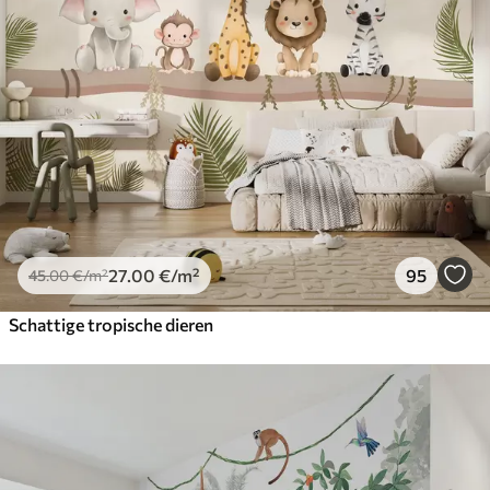
27
.00
€
/m²
95
45
.00
€
/m²
Schattige tropische dieren