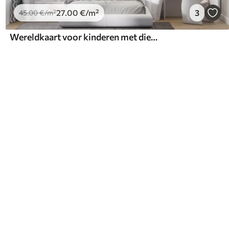
27
.00
€
/m²
3
45
.00
€
/m²
Wereldkaart voor kinderen met dieren en herkenningspunten