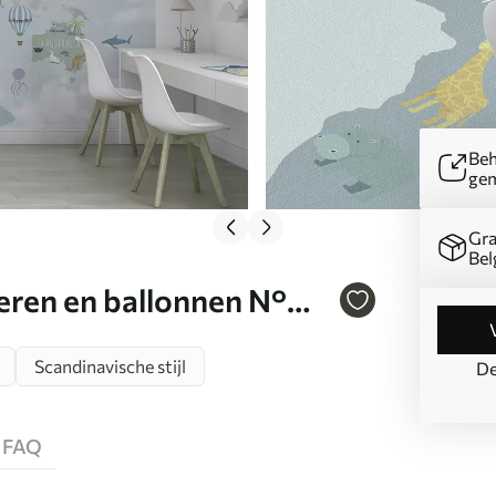
Beh
ge
Gra
Bel
ren en ballonnen N°
Scandinavische stijl
De
FAQ