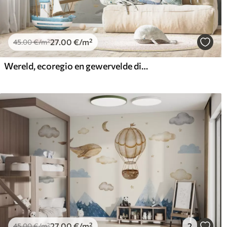
27
.00
€
/m²
45
.00
€
/m²
Wereld, ecoregio en gewervelde dieren
27
.00
€
/m²
2
45
.00
€
/m²