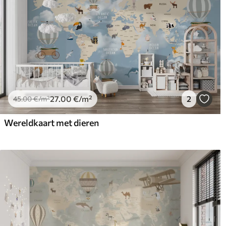
27
.00
€
/m²
2
45
.00
€
/m²
Wereldkaart met dieren