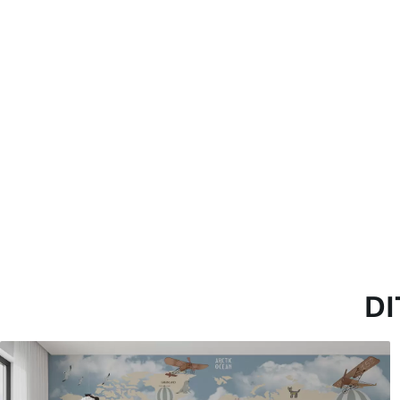
Toepassingsmethode
Naadloze toepassing
Beschikbare materialen
Standaard
Pr
45
.00
56
.
27
.00
€
/m²
Premium vinyl
Pee
65
.00
81
.
39
.00
€
/m²
DI