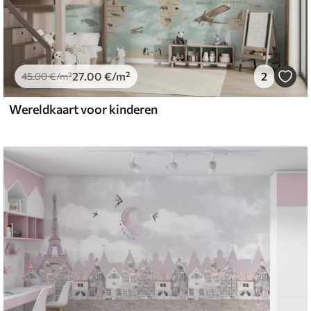
27
.00
€
/m²
2
45
.00
€
/m²
Wereldkaart voor kinderen