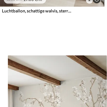
Luchtballon, schattige walvis, sterrenhemel, bergen, aquarel, blauwe en beige kleuren