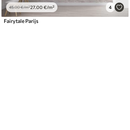
27
.00
€
/m²
4
45
.00
€
/m²
Fairytale Parijs