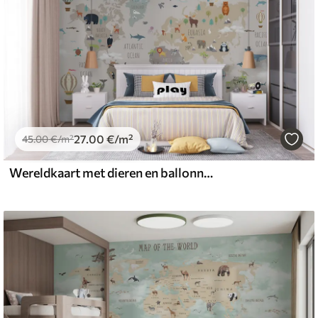
27
.00
€
/m²
45
.00
€
/m²
Wereldkaart met dieren en ballonnen