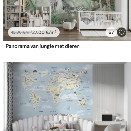
27
.00
€
/m²
67
45
.00
€
/m²
Panorama van jungle met dieren