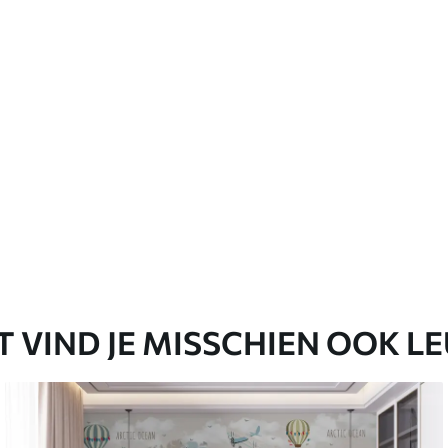
emium
67
34
.00
€
/m²
l and Stick
65
48
.99
€
/m²
T VIND JE MISSCHIEN OOK L