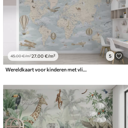
27
.00
€
/m²
5
45
.00
€
/m²
Wereldkaart voor kinderen met vliegtuigen