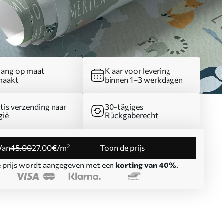
ang op maat
Klaar voor levering
maakt
binnen 1–3 werkdagen
tis verzending naar
30-tägiges
gië
Rückgaberecht
Van
45
.00
27
.00
€
/m²
Toon de prijs
 prijs wordt aangegeven met een
korting van 40%
.