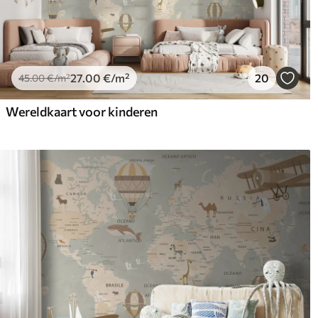
27
.00
€
/m²
20
45
.00
€
/m²
Wereldkaart voor kinderen