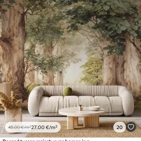
27
.00
€
/m²
20
45
.00
€
/m²