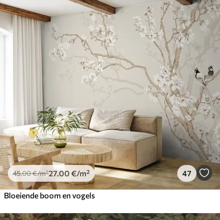
27
.00
€
/m²
47
45
.00
€
/m²
Bloeiende boom en vogels