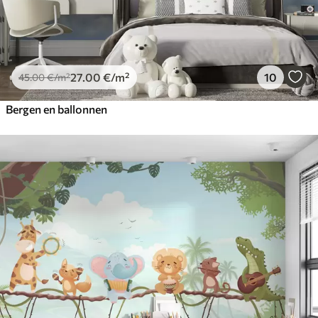
27
.00
€
/m²
10
45
.00
€
/m²
Bergen en ballonnen