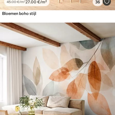
27
.00
€
/m²
36
45
.00
€
/m²
Bloemen boho stijl