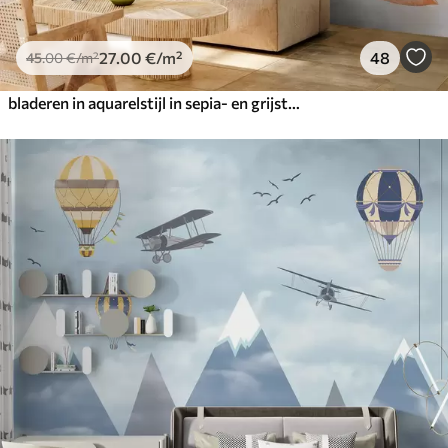
27
.00
€
/m²
48
45
.00
€
/m²
bladeren in aquarelstijl in sepia- en grijstinten