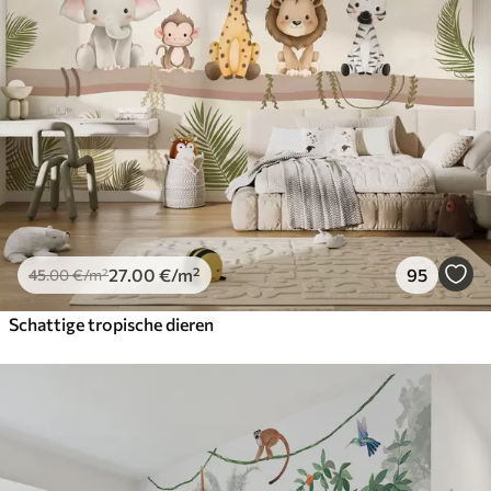
27
.00
€
/m²
95
45
.00
€
/m²
Schattige tropische dieren