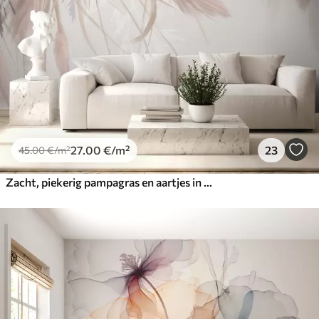
27
.00
€
/m²
23
45
.00
€
/m²
Zacht, piekerig pampagras en aartjes in beige en roze tinten tegen een lichte achtergrond