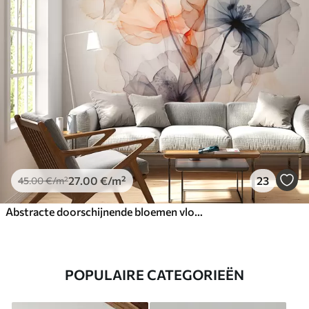
27
.00
€
/m²
23
45
.00
€
/m²
Abstracte doorschijnende bloemen vloeibaar aquarel
POPULAIRE CATEGORIEËN