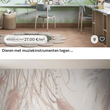
27
.00
€
/m²
9
45
.00
€
/m²
Dieren met muziekinstrumenten tegen een tropisch landschap