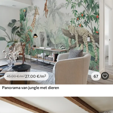
27
.00
€
/m²
67
45
.00
€
/m²
Panorama van jungle met dieren