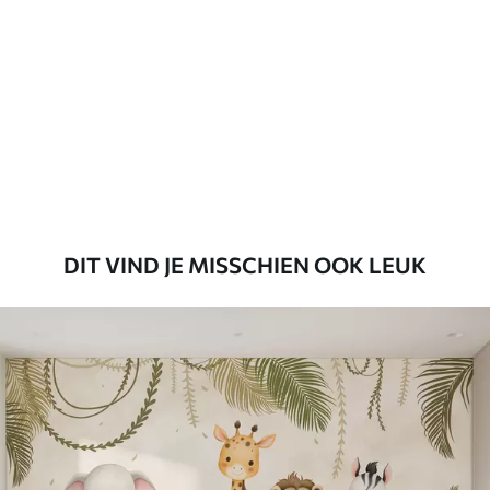
45
.00
27
.00
€
/m²
Premium
56
.67
34
.00
€
/m²
Premium vinyl
65
.00
39
.00
€
/m²
DIT VIND JE MISSCHIEN OOK LEUK
Peel and Stick
81
.65
48
.99
€
/m²