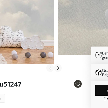
Beh
ge
Gra
Bel
 u51247
n
De