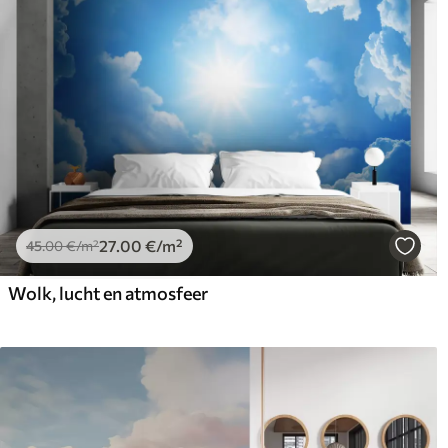
27
.00
€
/m²
45
.00
€
/m²
Wolk, lucht en atmosfeer