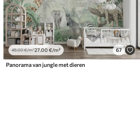
27
.00
€
/m²
67
45
.00
€
/m²
Panorama van jungle met dieren