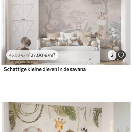
27
.00
€
/m²
2
45
.00
€
/m²
Schattige kleine dieren in de savana