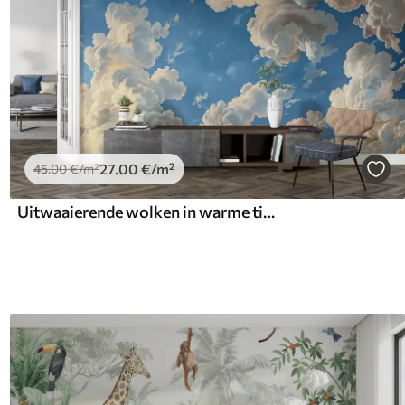
27
.00
€
/m²
45
.00
€
/m²
Uitwaaierende wolken in warme tinten van crème, zachte perzik en bleek tegen een diep, levendig blauwe lucht