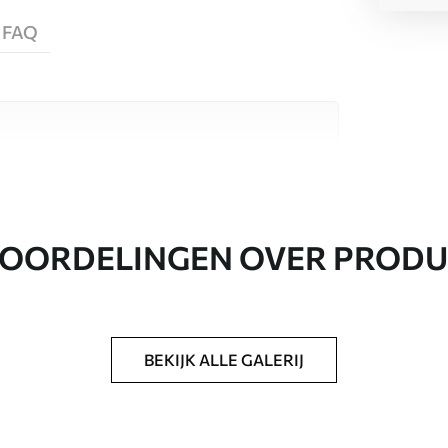
FAQ
aterialen, elk geschikt voor verschillende
nformatie vind je hieronder of tijdens het
OORDELINGEN OVER PROD
BEKIJK ALLE GALERIJ
everd in rollen tot 50 cm breed.
en/of behanglijm.