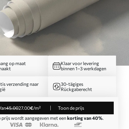
ang op maat
Klaar voor levering
maakt
binnen 1–3 werkdagen
tis verzending naar
30-tägiges
gië
Rückgaberecht
Van
45
.00
27
.00
€
/m²
Toon de prijs
 prijs wordt aangegeven met een
korting van 40%
.