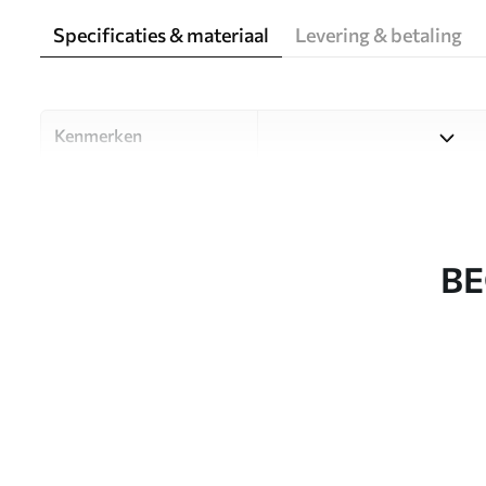
Specificaties & materiaal
Levering & betaling
Kenmerken
Materiaal
Kies uit drie hoogwaardige m
ruimtes en budgetten. Meer i
aanpassingsproces.
BE
Auteur
Designstudio Uwalls
Artikelnummer
u51247
Productie
Op bestelling gedrukt en gel
Aanvullend
Beschikbaar met Vernislaag 