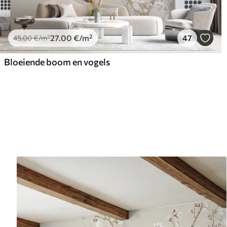
27
.00
€
/m²
47
45
.00
€
/m²
Bloeiende boom en vogels