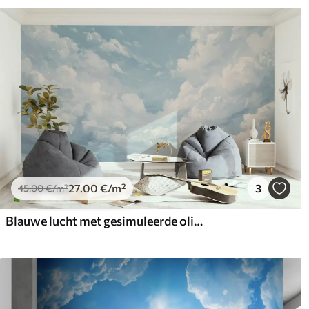
27
.00
€
/m²
3
45
.00
€
/m²
Blauwe lucht met gesimuleerde olieverfstreken