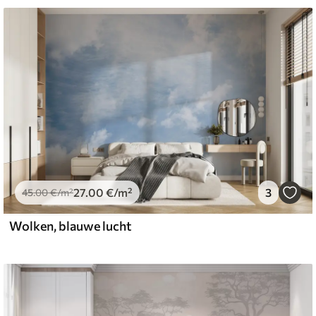
27
.00
€
/m²
3
45
.00
€
/m²
Wolken, blauwe lucht