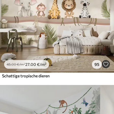
27
.00
€
/m²
95
45
.00
€
/m²
Schattige tropische dieren