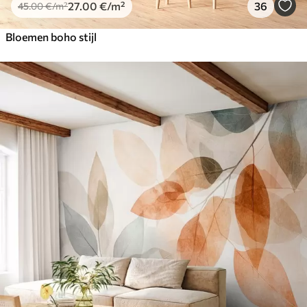
27
.00
€
/m²
36
45
.00
€
/m²
Bloemen boho stijl