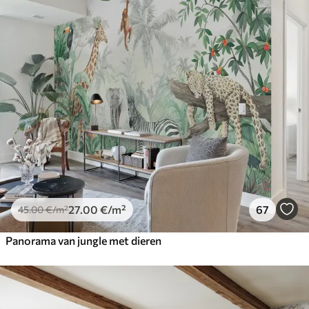
27
.00
€
/m²
67
45
.00
€
/m²
Panorama van jungle met dieren