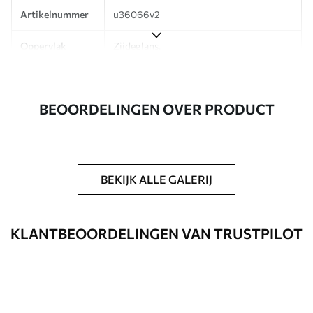
Artikelnummer
u36066v2
Oppervlak
Zijdeglans.
Productie
Op bestelling gedrukt en geleverd in
rollen tot 50 cm breed.
BEOORDELINGEN OVER PRODUCT
Aanvullend
Beschikbaar met Vernislaag en/of
behanglijm.
Reiniging
Kan voorzichtig worden gereinigd met
BEKIJK ALLE GALERIJ
een zachte spons. Fotobehang met een
Vernislaag kan met water worden
gereinigd.
KLANTBEOORDELINGEN VAN TRUSTPILOT
Toepassingsmethode
Naadloze toepassing
Beschikbare materialen