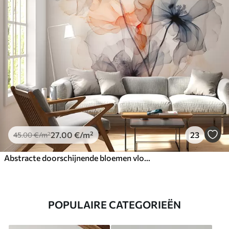
27
.00
€
/m²
23
45
.00
€
/m²
Abstracte doorschijnende bloemen vloeibaar aquarel
POPULAIRE CATEGORIEËN