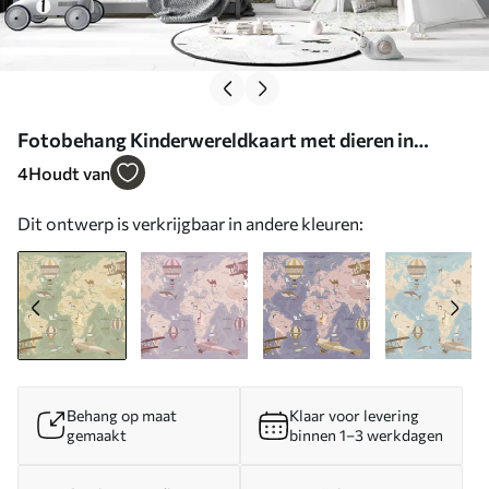
Fotobehang Kinderwereldkaart met dieren in
blauw N° u36066v2
4
Houdt van
Dit ontwerp is verkrijgbaar in andere kleuren:
Behang op maat
Klaar voor levering
gemaakt
binnen 1–3 werkdagen