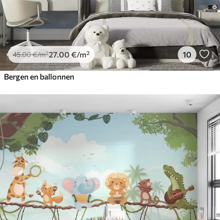
27
.00
€
/m²
10
45
.00
€
/m²
Bergen en ballonnen