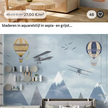
27
.00
€
/m²
48
45
.00
€
/m²
bladeren in aquarelstijl in sepia- en grijstinten