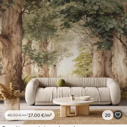
27
.00
€
/m²
20
45
.00
€
/m²