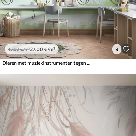
27
.00
€
/m²
9
45
.00
€
/m²
Dieren met muziekinstrumenten tegen een tropisch landschap