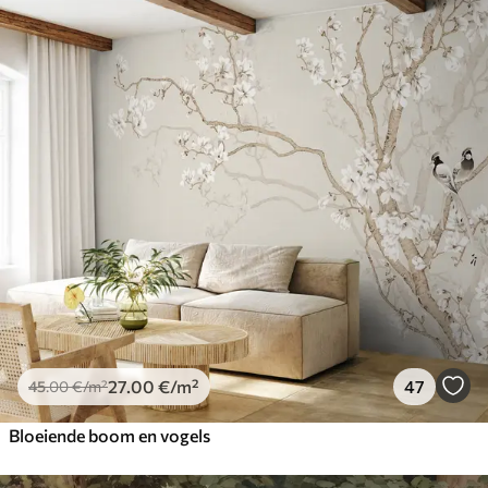
27
.00
€
/m²
47
45
.00
€
/m²
Bloeiende boom en vogels