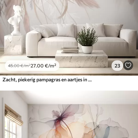
27
.00
€
/m²
23
45
.00
€
/m²
Zacht, piekerig pampagras en aartjes in beige en roze tinten tegen een lichte achtergrond