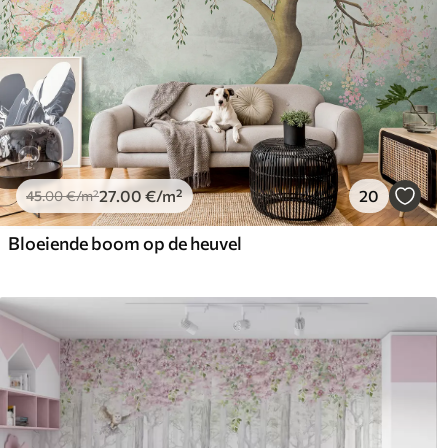
27
.00
€
/m²
20
45
.00
€
/m²
Bloeiende boom op de heuvel