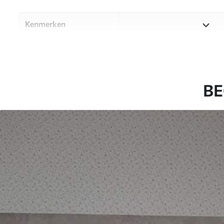
Kenmerken
Materiaal
Kies uit drie hoogwaardige m
ruimtes en budgetten. Meer i
aanpassingsproces.
BE
Auteur
Designstudio Uwalls
Artikelnummer
u04671
Productie
Op bestelling gedrukt en gel
Aanvullend
Beschikbaar met Vernislaag 
Reiniging
Kan voorzichtig worden ger
een Vernislaag kan met wat