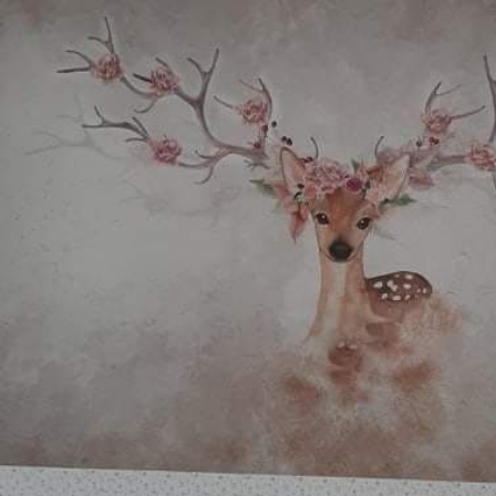
Toepassingsmethode
Naadloze toepassing
Beschikbare materialen
Standaard
Pr
45
.00
56
.
27
.00
€
/m²
Premium vinyl
Pee
65
.00
81
.
39
.00
€
/m²