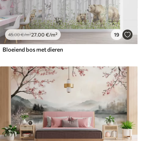
27
.00
€
/m²
19
45
.00
€
/m²
Bloeiend bos met dieren