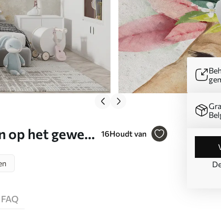
Beh
ge
Gra
Bel
 op het gewei
16
Houdt van
en
De
FAQ