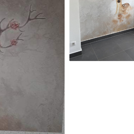
emium
67
34
.00
€
/m²
l and Stick
65
48
.99
€
/m²