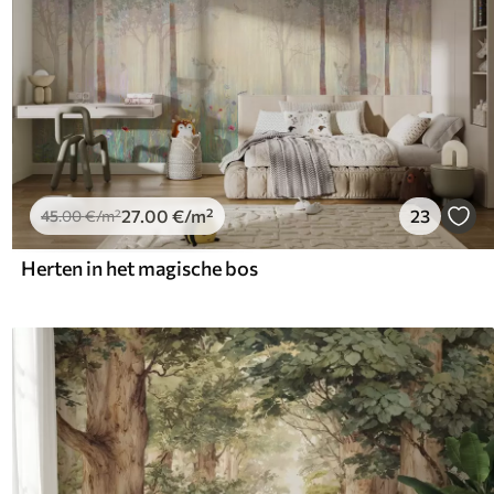
27
.00
€
/m²
23
45
.00
€
/m²
Herten in het magische bos