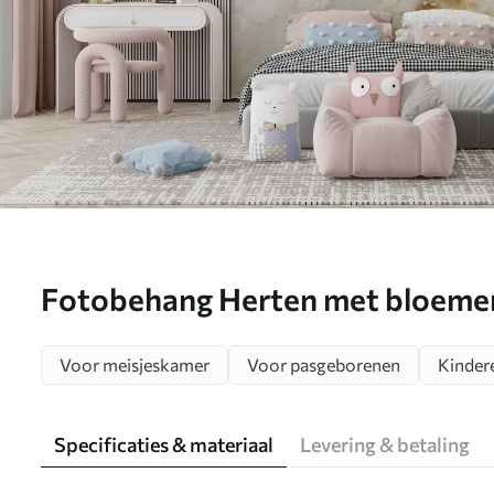
Fotobehang Herten met bloemen
N° u04671
Voor meisjeskamer
Voor pasgeborenen
Kinder
Specificaties & materiaal
Levering & betaling