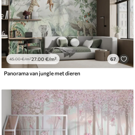
27
.00
€
/m²
67
45
.00
€
/m²
Panorama van jungle met dieren