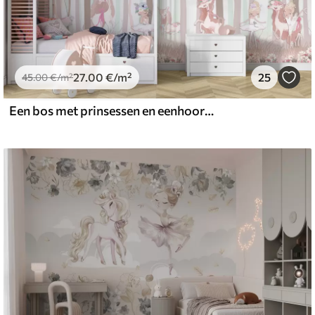
27
.00
€
/m²
25
45
.00
€
/m²
Een bos met prinsessen en eenhoorns