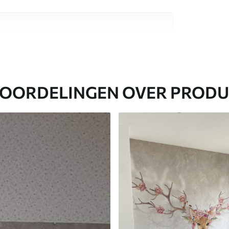
aterialen, elk geschikt voor verschillende
nformatie vind je hieronder of tijdens het
OORDELINGEN OVER PROD
everd in rollen tot 50 cm breed.
en/of behanglijm.
einigd met een zachte spons. Fotobehang met
er worden gereinigd.