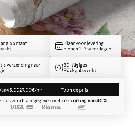
ang op maat
Klaar voor levering
maakt
binnen 1–3 werkdagen
tis verzending naar
30-tägiges
gië
Rückgaberecht
Van
45
.00
27
.00
€
/m²
Toon de prijs
 prijs wordt aangegeven met een
korting van 40%
.