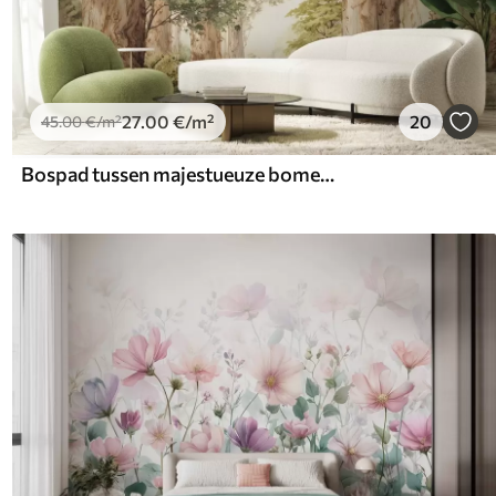
27
.00
€
/m²
20
45
.00
€
/m²
Bospad tussen majestueuze bomen in aquarelstijl