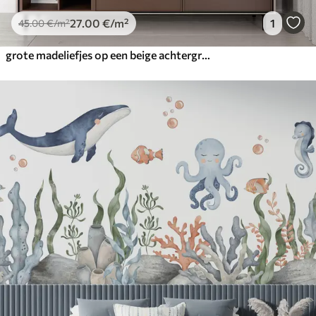
27
.00
€
/m²
1
45
.00
€
/m²
grote madeliefjes op een beige achtergrond