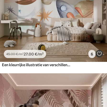
27
.00
€
/m²
6
45
.00
€
/m²
Een kleurrijke illustratie van verschillende planeten en ruimtewaterverf