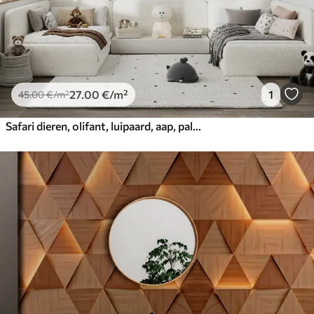
27
.00
€
/m²
1
45
.00
€
/m²
Safari dieren, olifant, luipaard, aap, palmbomen, potloodtekening, papegaaien