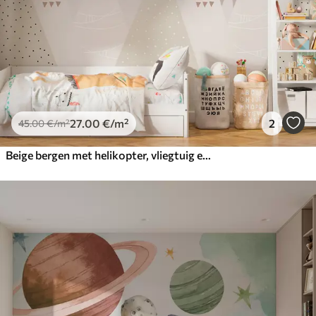
27
.00
€
/m²
2
45
.00
€
/m²
Beige bergen met helikopter, vliegtuig en dieren