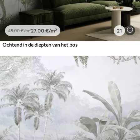
27
.00
€
/m²
21
45
.00
€
/m²
Ochtend in de diepten van het bos