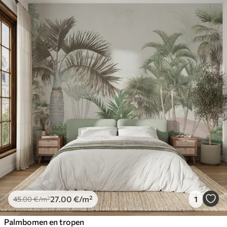
27
.00
€
/m²
1
45
.00
€
/m²
Palmbomen en tropen