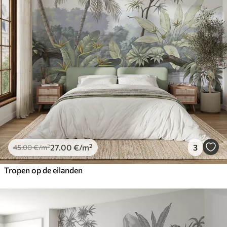
27
.00
€
/m²
3
45
.00
€
/m²
Tropen op de eilanden