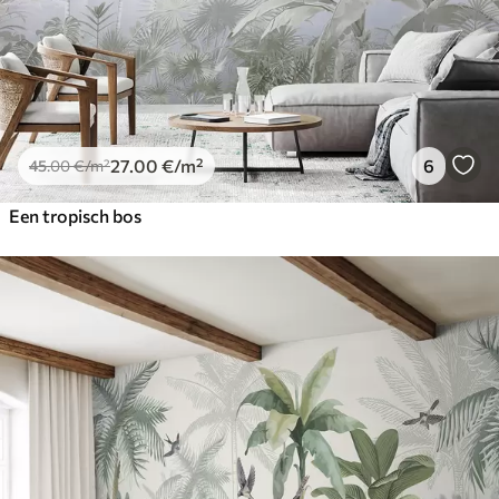
27
.00
€
/m²
6
45
.00
€
/m²
Een tropisch bos