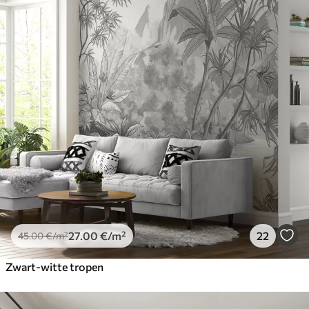
27
.00
€
/m²
22
45
.00
€
/m²
Zwart-witte tropen