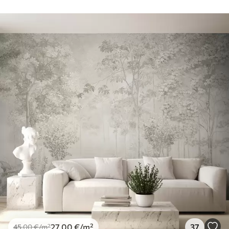
27
.00
€
/m²
37
45
.00
€
/m²