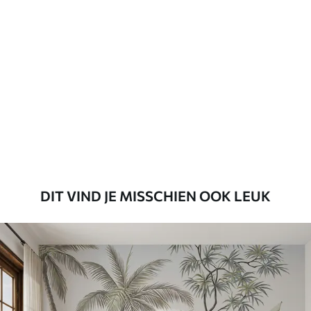
Standaard
45
.00
27
.00
€
/m²
Premium
56
.67
34
.00
€
/m²
Premium vinyl
65
.00
39
.00
€
/m²
DIT VIND JE MISSCHIEN OOK LEUK
Peel and Stick
81
.65
48
.99
€
/m²