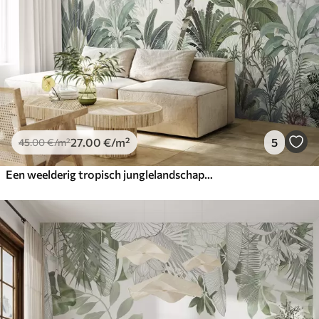
27
.00
€
/m²
5
45
.00
€
/m²
Een weelderig tropisch junglelandschap met verschillende palmbomen, grote bladeren en kleurrijke bloemen op de voorgrond