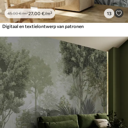
27
.00
€
/m²
13
45
.00
€
/m²
Digitaal en textielontwerp van patronen