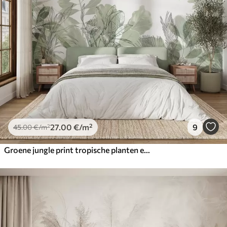
27
.00
€
/m²
9
45
.00
€
/m²
Groene jungle print tropische planten en bladeren op een witte achtergrond