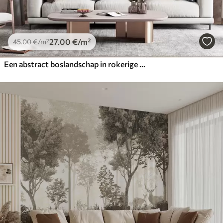
27
.00
€
/m²
45
.00
€
/m²
Een abstract boslandschap in rokerige beige tinten met een gevoel van diepte