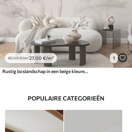
27
.00
€
/m²
1
45
.00
€
/m²
Rustig boslandschap in een beige kleurenpalet
POPULAIRE CATEGORIEËN