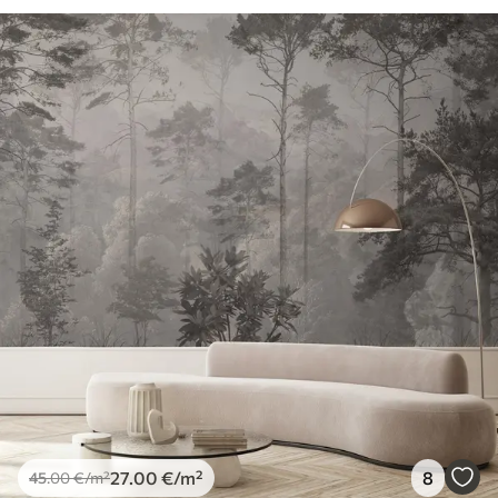
27
.00
€
/m²
8
45
.00
€
/m²