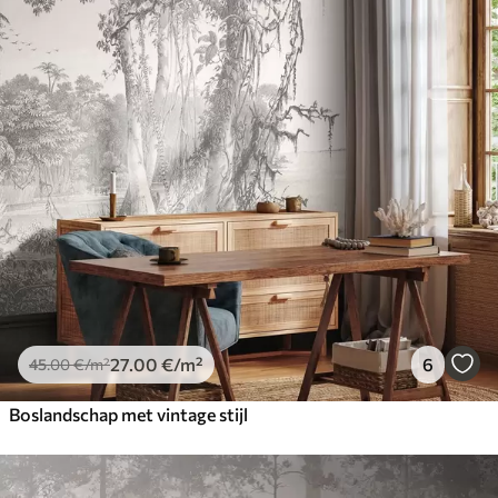
27
.00
€
/m²
6
45
.00
€
/m²
Boslandschap met vintage stijl