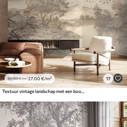
27
.00
€
/m²
17
45
.00
€
/m²
Textuur vintage landschap met een boom bij een rivier en een bewolkte lucht, natuurkunst in sepiatinten