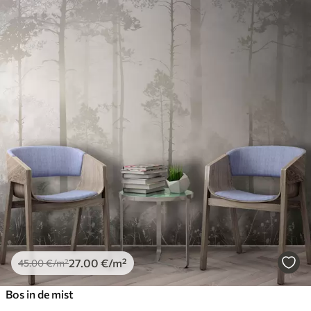
27
.00
€
/m²
45
.00
€
/m²
Bos in de mist