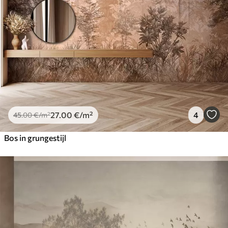
27
.00
€
/m²
4
45
.00
€
/m²
Bos in grungestijl