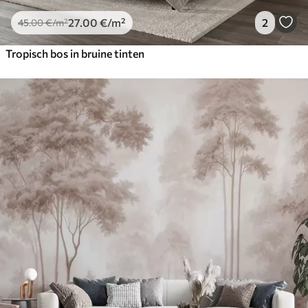
27
.00
€
/m²
2
45
.00
€
/m²
Tropisch bos in bruine tinten