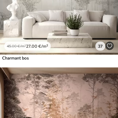
27
.00
€
/m²
37
45
.00
€
/m²
Charmant bos