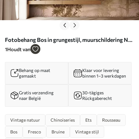
Fotobehang Bos in grungestijl, muurschildering N°
u97058
1
Houdt van
Behang op maat
Klaar voor levering
gemaakt
binnen 1–3 werkdagen
Gratis verzending
30-tägiges
naar België
Rückgaberecht
Vintage natuur
Chinoiseries
Ets
Rousseau
Bos
Fresco
Bruine
Vintage stijl