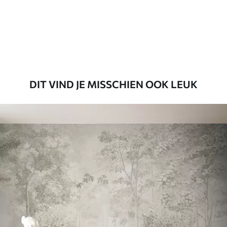
56
.67
34
.00
€
/m²
Premium vinyl
65
.00
39
.00
€
/m²
DIT VIND JE MISSCHIEN OOK LEUK
Peel and Stick
81
.65
48
.99
€
/m²