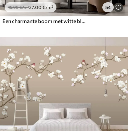
27
.00
€
/m²
54
45
.00
€
/m²
Een charmante boom met witte bloemen tegen de achtergrond van wolken in een interessante stijl in delicate warme kleuren