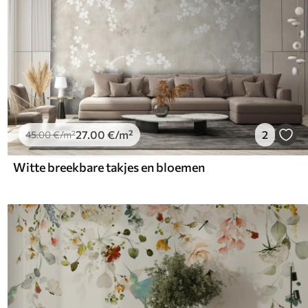
27
.00
€
/m²
2
45
.00
€
/m²
Witte breekbare takjes en bloemen