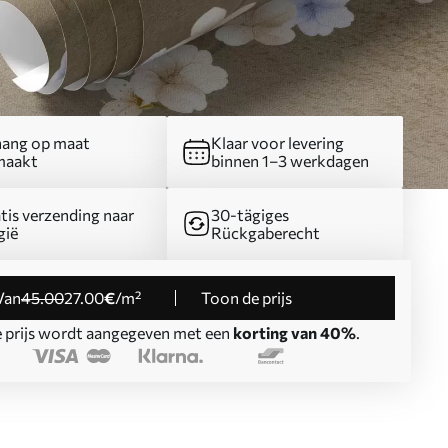
ang op maat
Klaar voor levering
maakt
binnen 1–3 werkdagen
tis verzending naar
30-tägiges
gië
Rückgaberecht
Van
45
.00
27
.00
€
/m²
Toon de prijs
 prijs wordt aangegeven met een
korting van 40%
.