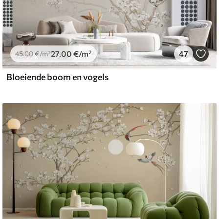
27
.00
€
/m²
47
45
.00
€
/m²
Bloeiende boom en vogels