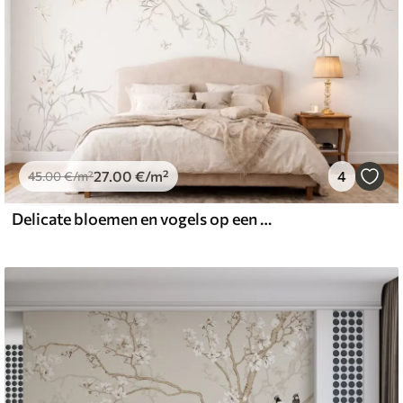
27
.00
€
/m²
4
45
.00
€
/m²
Delicate bloemen en vogels op een krijtkleurige achtergrond