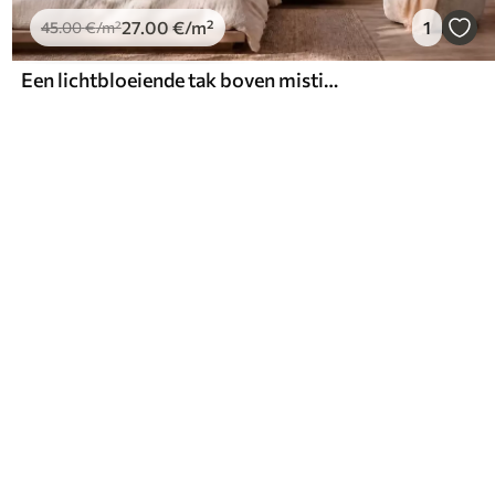
27
.00
€
/m²
1
45
.00
€
/m²
Een lichtbloeiende tak boven mistige bergen en de zon