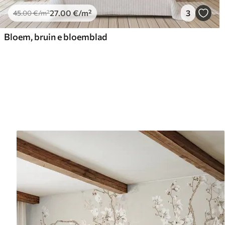
27
.00
€
/m²
3
45
.00
€
/m²
Bloem, bruin e bloemblad