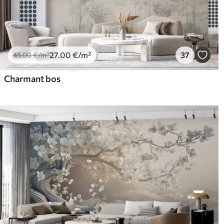
27
.00
€
/m²
37
45
.00
€
/m²
Charmant bos