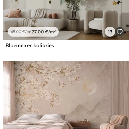
27
.00
€
/m²
13
45
.00
€
/m²
Bloemen en kolibries