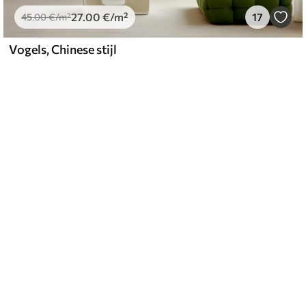
27
.00
€
/m²
17
45
.00
€
/m²
Vogels, Chinese stijl