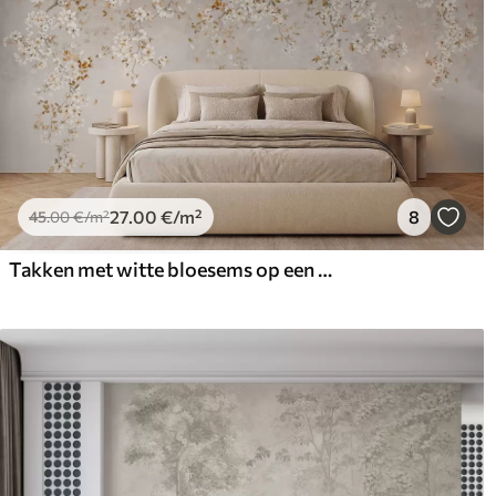
27
.00
€
/m²
8
45
.00
€
/m²
Takken met witte bloesems op een zachte beige achtergrond