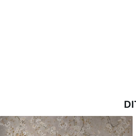
een Vernislaag kan met wat
Toepassingsmethode
Naadloze toepassing
Beschikbare materialen
Standaard
Pr
45
.00
56
.
27
.00
€
/m²
Premium vinyl
Pee
65
.00
81
.
39
.00
€
/m²
DI