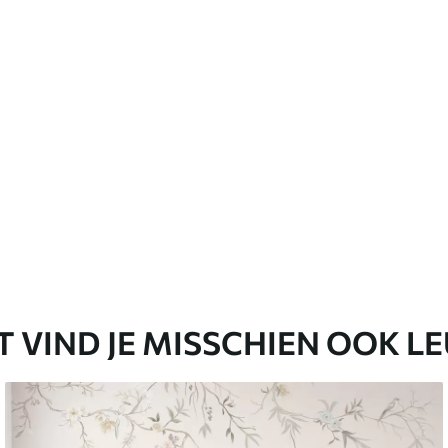
er worden gereinigd.
emium
67
34
.00
€
/m²
l and Stick
65
48
.99
€
/m²
T VIND JE MISSCHIEN OOK L