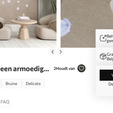
Beh
ge
Gra
Bel
 een armoedige
2
Houdt van
Bruine
Delicate
De
FAQ