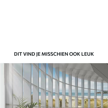
Premium
56
.67
34
.00
€
/m²
Premium vinyl
65
.00
39
.00
€
/m²
DIT VIND JE MISSCHIEN OOK LEUK
Peel and Stick
81
.65
48
.99
€
/m²