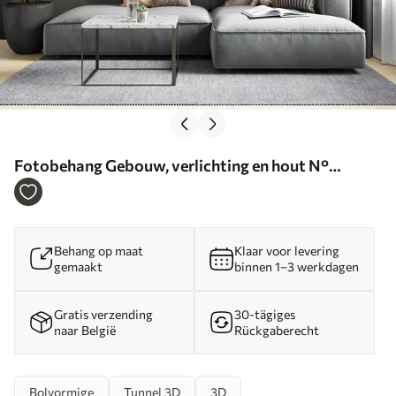
Fotobehang Gebouw, verlichting en hout N°
u24296
Behang op maat
Klaar voor levering
gemaakt
binnen 1–3 werkdagen
Gratis verzending
30-tägiges
naar België
Rückgaberecht
Bolvormige
Tunnel 3D
3D