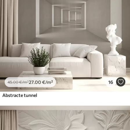
27
.00
€
/m²
16
45
.00
€
/m²
Abstracte tunnel