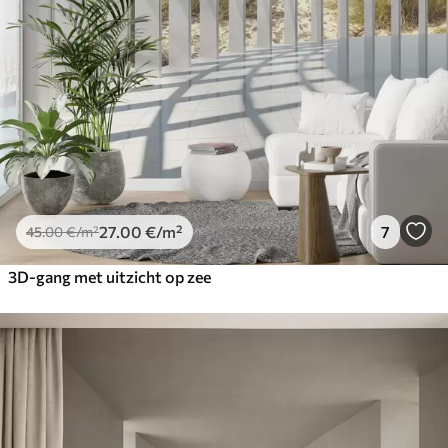
27
.00
€
/m²
7
45
.00
€
/m²
3D-gang met uitzicht op zee