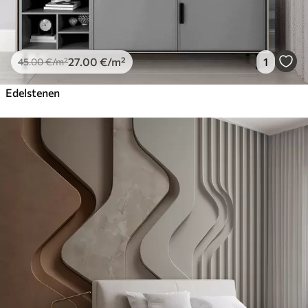
27
.00
€
/m²
1
45
.00
€
/m²
Edelstenen