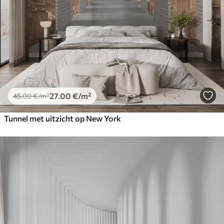
27
.00
€
/m²
45
.00
€
/m²
Tunnel met uitzicht op New York