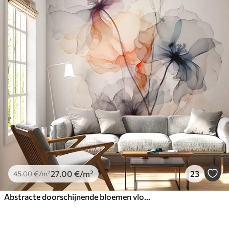
27
.00
€
/m²
23
45
.00
€
/m²
Abstracte doorschijnende bloemen vloeibaar aquarel