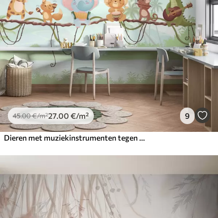
27
.00
€
/m²
9
45
.00
€
/m²
Dieren met muziekinstrumenten tegen een tropisch landschap