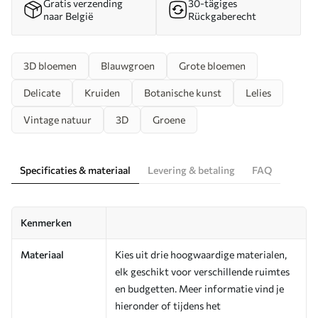
Gratis verzending
30-tägiges
naar België
Rückgaberecht
3D bloemen
Blauwgroen
Grote bloemen
Delicate
Kruiden
Botanische kunst
Lelies
Vintage natuur
3D
Groene
Specificaties & materiaal
Levering & betaling
FAQ
Kenmerken
Materiaal
Kies uit drie hoogwaardige materialen,
elk geschikt voor verschillende ruimtes
en budgetten. Meer informatie vind je
hieronder of tijdens het