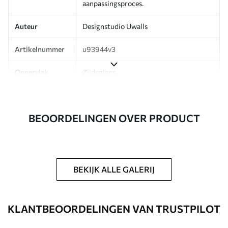
aanpassingsproces.
Auteur
Designstudio Uwalls
Artikelnummer
u93944v3
Oppervlak
Zijdeglans.
Productie
Op bestelling gedrukt en geleverd in
rollen tot 50 cm breed.
BEOORDELINGEN OVER PRODUCT
Aanvullend
Beschikbaar met Vernislaag en/of
behanglijm.
Reiniging
Kan voorzichtig worden gereinigd met
BEKIJK ALLE GALERIJ
een zachte spons. Fotobehang met een
Vernislaag kan met water worden
gereinigd.
KLANTBEOORDELINGEN VAN TRUSTPILOT
Toepassingsmethode
Naadloze toepassing