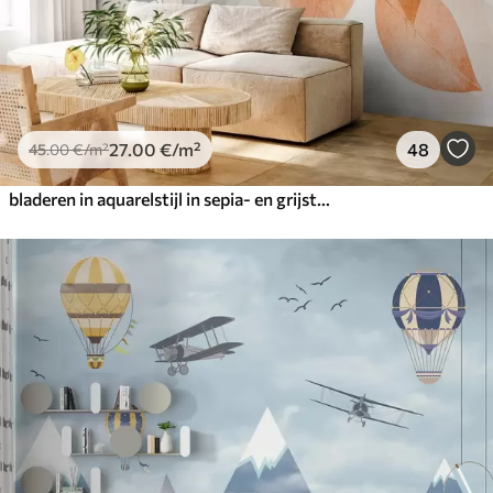
27
.00
€
/m²
48
45
.00
€
/m²
bladeren in aquarelstijl in sepia- en grijstinten