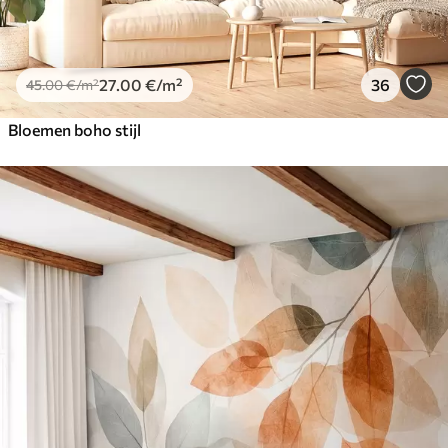
27
.00
€
/m²
36
45
.00
€
/m²
Bloemen boho stijl