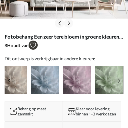
Fotobehang Een zeer tere bloem in groene kleuren
N° u93944v3
3
Houdt van
Dit ontwerp is verkrijgbaar in andere kleuren:
Behang op maat
Klaar voor levering
gemaakt
binnen 1–3 werkdagen