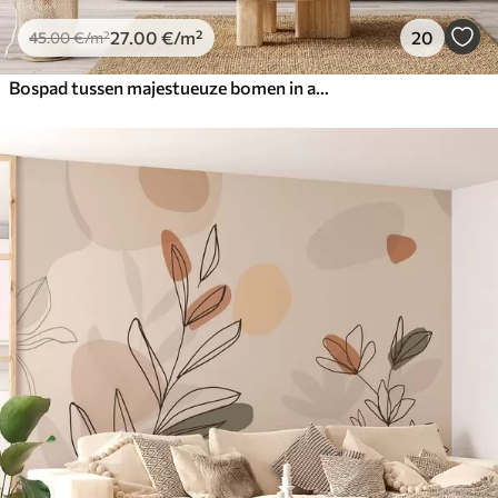
27
.00
€
/m²
20
45
.00
€
/m²
Bospad tussen majestueuze bomen in aquarelstijl