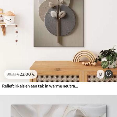
23
.00
€
8
38
.33
€
Reliefcirkels en een tak in warme neutrale tinten