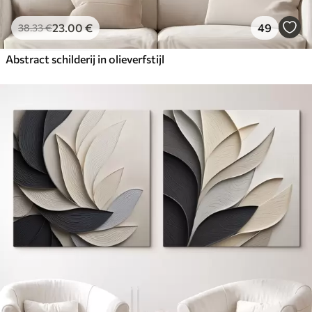
23
.00
€
49
38
.33
€
Abstract schilderij in olieverfstijl