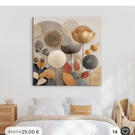
25
.00
€
14
41
.67
€