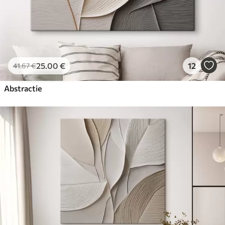
25
.00
€
12
41
.67
€
Abstractie