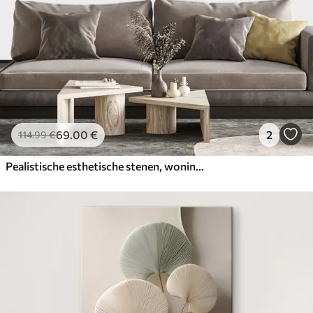
69
.00
€
2
114
.99
€
Pealistische esthetische stenen, woningdecoratie, natuurlijke verlichting