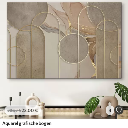
23
.00
€
4
38
.33
€
Aquarel grafische bogen