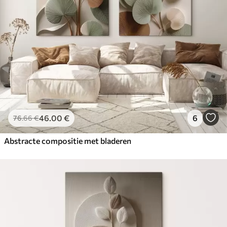
46
.00
€
6
76
.66
€
Abstracte compositie met bladeren