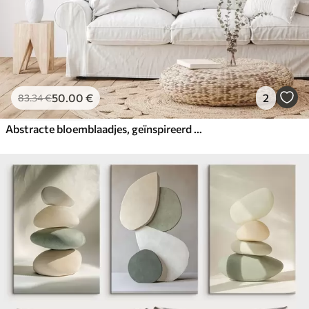
50
.00
€
2
83
.34
€
Abstracte bloemblaadjes, geïnspireerd op de schilderkunst