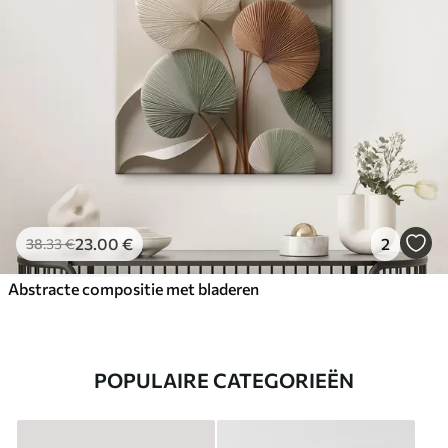
23
.00
€
2
38
.33
€
Abstracte compositie met bladeren
POPULAIRE CATEGORIEËN