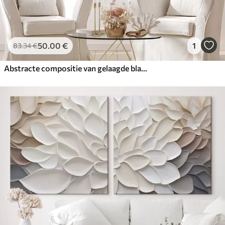
50
.00
€
1
83
.34
€
Abstracte compositie van gelaagde bladeren, gebogen vormen in zwart, wit en beige, kunst met textuur