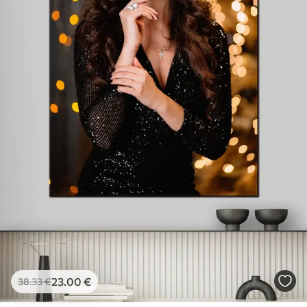
23
.00
€
38
.33
€