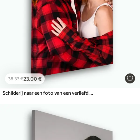
23
.00
€
38
.33
€
Schilderij naar een foto van een verliefd stel op canvas