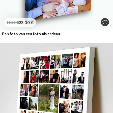
23
.00
€
38
.33
€
Een foto van een foto als cadeau