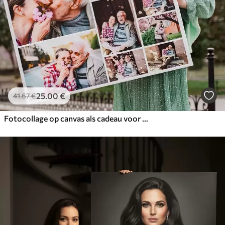
25
.00
€
41
.67
€
Fotocollage op canvas als cadeau voor het jubileum