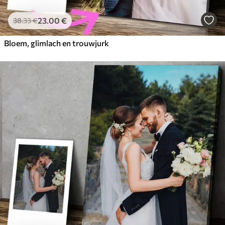
23
.00
€
38
.33
€
Bloem, glimlach en trouwjurk