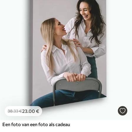
23
.00
€
38
.33
€
Een foto van een foto als cadeau