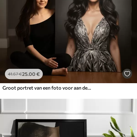
25
.00
€
41
.67
€
Groot portret van een foto voor aan de muur