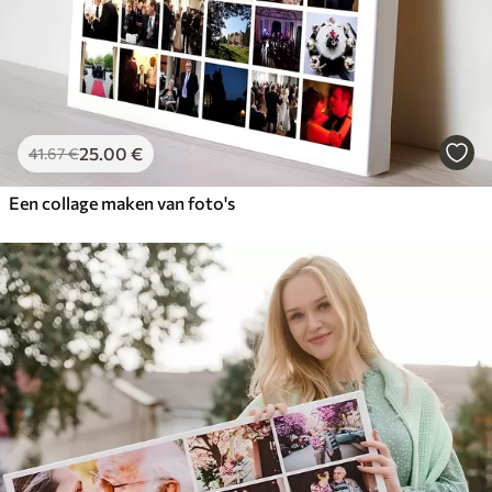
25
.00
€
41
.67
€
Een collage maken van foto's