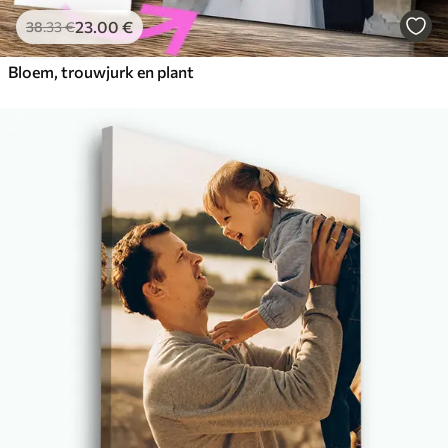
23
.00
€
38
.33
€
Bloem, trouwjurk en plant