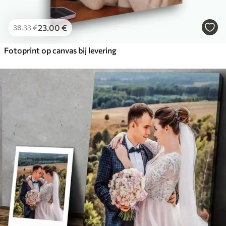
23
.00
€
38
.33
€
Fotoprint op canvas bij levering