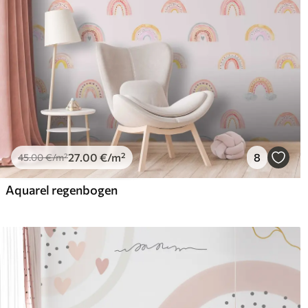
27
.00
€
/m²
8
45
.00
€
/m²
Aquarel regenbogen