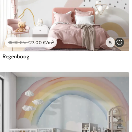
27
.00
€
/m²
5
45
.00
€
/m²
Regenboog