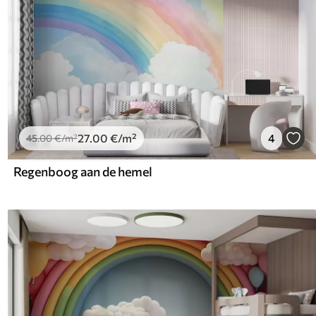
27
.00
€
/m²
4
45
.00
€
/m²
Regenboog aan de hemel