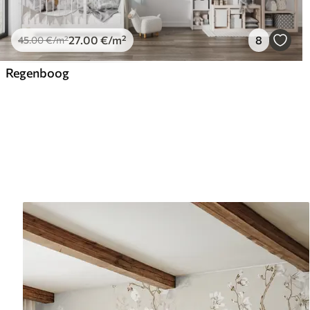
27
.00
€
/m²
8
45
.00
€
/m²
Regenboog