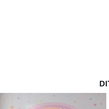
een Vernislaag kan met wat
Toepassingsmethode
Naadloze toepassing
Beschikbare materialen
Standaard
Pr
45
.00
56
.
27
.00
€
/m²
Premium vinyl
Pee
65
.00
81
.
39
.00
€
/m²
DI