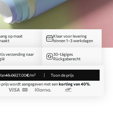
ang op maat
Klaar voor levering
maakt
binnen 1–3 werkdagen
tis verzending naar
30-tägiges
gië
Rückgaberecht
Van
45
.00
27
.00
€
/m²
Toon de prijs
 prijs wordt aangegeven met een
korting van 40%
.