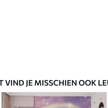
er worden gereinigd.
emium
67
34
.00
€
/m²
l and Stick
65
48
.99
€
/m²
T VIND JE MISSCHIEN OOK L