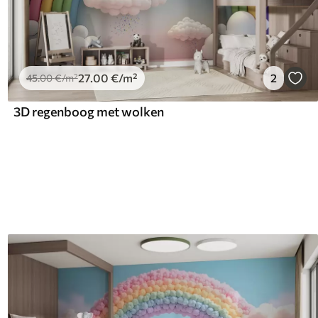
27
.00
€
/m²
2
45
.00
€
/m²
3D regenboog met wolken