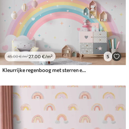
27
.00
€
/m²
5
45
.00
€
/m²
Kleurrijke regenboog met sterren en harten Scandinavische stijl