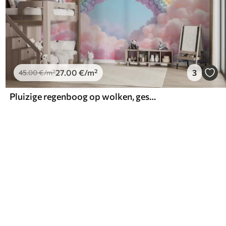
27
.00
€
/m²
3
45
.00
€
/m²
Pluizige regenboog op wolken, geschilderd