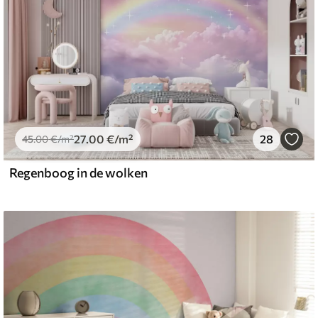
27
.00
€
/m²
28
45
.00
€
/m²
Regenboog in de wolken