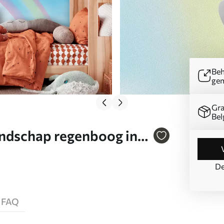
Beh
ge
Gra
Bel
andschap regenboog in
De
FAQ