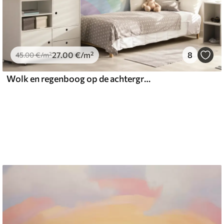
27
.00
€
/m²
8
45
.00
€
/m²
Wolk en regenboog op de achtergrond