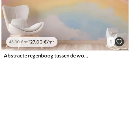
27
.00
€
/m²
1
45
.00
€
/m²
Abstracte regenboog tussen de wolken, schilderijimitatie