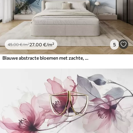
27
.00
€
/m²
5
45
.00
€
/m²
Blauwe abstracte bloemen met zachte, doorschijnende bloemblaadjes en delicate details, tegen een witte achtergrond