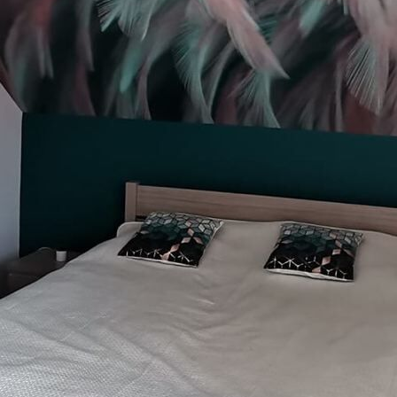
Premium vinyl
65
.00
39
.00
€
/m²
Peel and Stick
81
.65
48
.99
€
/m²