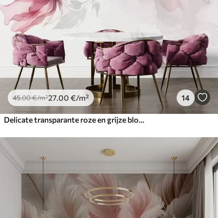
27
.00
€
/m²
14
45
.00
€
/m²
Delicate transparante roze en grijze bloemen met zachte, onscherpe bloemblaadjes op witte achtergrond