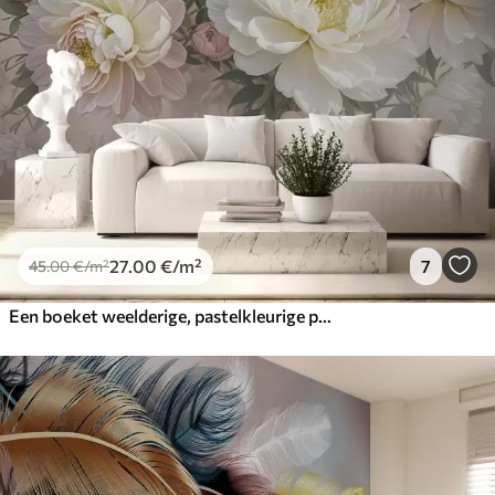
27
.00
€
/m²
7
45
.00
€
/m²
Een boeket weelderige, pastelkleurige pioenrozen en andere bloemen tegen een zachte, onscherpe achtergrond