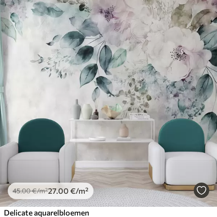
27
.00
€
/m²
45
.00
€
/m²
Delicate aquarelbloemen