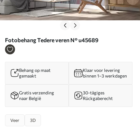
Fotobehang Tedere veren N° u45689
Behang op maat
Klaar voor levering
gemaakt
binnen 1–3 werkdagen
Gratis verzending
30-tägiges
naar België
Rückgaberecht
Veer
3D