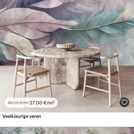
27
.00
€
/m²
45
.00
€
/m²
Veelkleurige veren