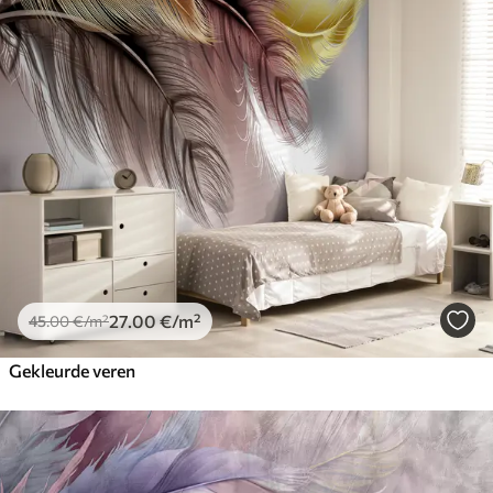
27
.00
€
/m²
45
.00
€
/m²
Gekleurde veren