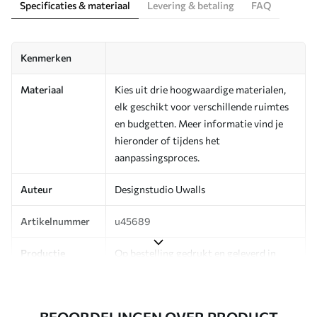
Specificaties & materiaal
Levering & betaling
FAQ
Kenmerken
Materiaal
Kies uit drie hoogwaardige materialen,
elk geschikt voor verschillende ruimtes
en budgetten. Meer informatie vind je
hieronder of tijdens het
aanpassingsproces.
Auteur
Designstudio Uwalls
Artikelnummer
u45689
Productie
Op bestelling gedrukt en geleverd in
rollen tot 50 cm breed.
Aanvullend
Beschikbaar met Vernislaag en/of
BEOORDELINGEN OVER PRODUCT