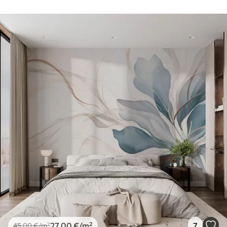
27
.00
€
/m²
7
45
.00
€
/m²