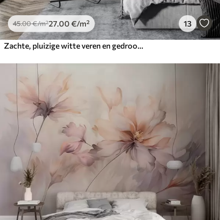
27
.00
€
/m²
13
45
.00
€
/m²
Zachte, pluizige witte veren en gedroogde bloemen tegen een neutrale pastelbeige achtergrond