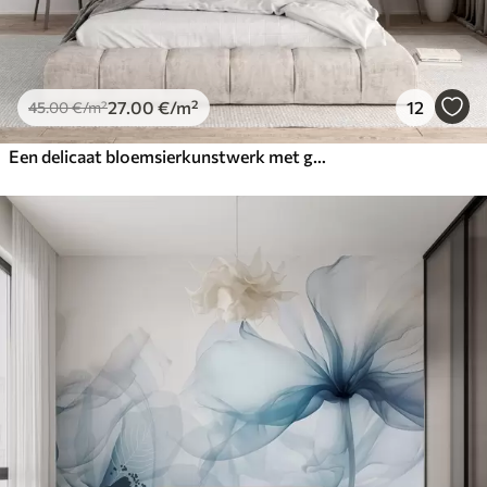
27
.00
€
/m²
12
45
.00
€
/m²
Een delicaat bloemsierkunstwerk met grote pastelkleurige bloemen met doorschijnende bloemblaadjes, zachte stelen en een zachte diffuse achtergrond